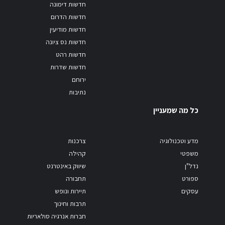
חדשות דימונה
חדשות הדרום
חדשות מודיעין
חדשות נס ציונה
חדשות רהט
חדשות שדרות
ירוחם
נתיבות
כל מה שמעניין
מדע וטכנולוגיה
צרכנות
משפטי
קהילה
נדל"ן
שיווק באינטרנט
ספורט
תחבורה
עסקים
תיירות ונופש
תרבות וחינוך
חברות אנרגיה סולאריות