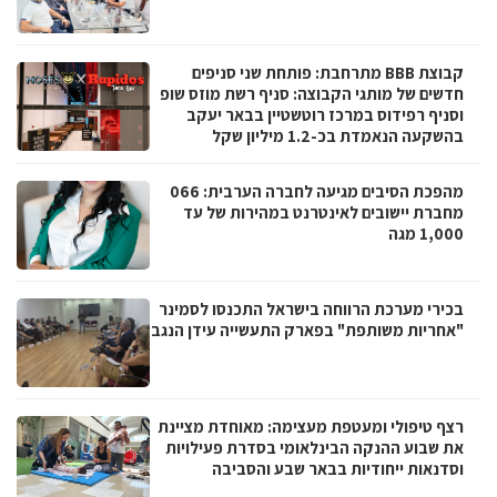
קבוצת BBB מתרחבת: פותחת שני סניפים
חדשים של מותגי הקבוצה: סניף רשת מוזס שופ
וסניף רפידוס במרכז רוטשטיין בבאר יעקב
בהשקעה הנאמדת בכ-1.2 מיליון שקל
מהפכת הסיבים מגיעה לחברה הערבית: 066
מחברת יישובים לאינטרנט במהירות של עד
1,000 מגה
בכירי מערכת הרווחה בישראל התכנסו לסמינר
"אחריות משותפת" בפארק התעשייה עידן הנגב
רצף טיפולי ומעטפת מעצימה: מאוחדת מציינת
את שבוע ההנקה הבינלאומי בסדרת פעילויות
וסדנאות ייחודיות בבאר שבע והסביבה