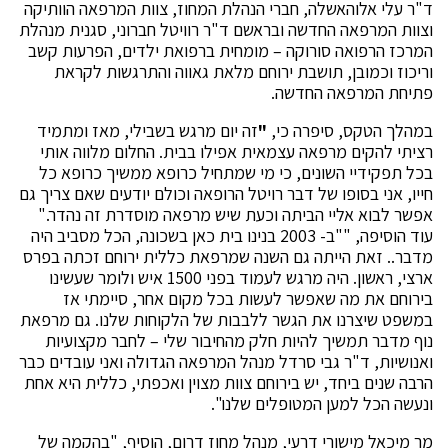
ד"ר עלי אלוהאשלה, חברי הנהלת המחוז, צוות המרפאה הוותיקה
וצוות המרפאה החדשה ובראשם ד"ר רוויטל חברוני, סגנית מנהלת
המרכז הרפואה סורוקה – מומחית ברפואת ילדים, הפרעות קשב
וריכוז וכמובן, תושבת ירוחם מלאת גאווה והתרגשות לקראת
פתיחת המרפאה החדשה.
במהלך הטקס, סיפרה כי,
"
זה יום מרגש בשבילי, מאז ומתמיד
רציתי להקים מרפאה עצמאית אפילו בבית. החלום מלווה אותי
בכל תפקידיי השונים, כי מי שמתחיל כרופא ממשיך כרופא כל
חייו, אני בסופו של דבר רויטל הרופאה וכולם יודעים שאם צריך גם
אפשר לבוא אליי הביתה וכעת שיש מרפאה מוסדרת זה נהדר."
עוד הוסיפה, ""ב- 2003 בנינו בית כאן בשכונה, הכל מסביב היה
מדבר.. זאת הייתה גם השנה שמרפאת כללית ירוחם זכתה בפרס
ארצי, ראשון. היה מרגש לעמוד בפני 1500 איש ולומר שעשינו
בירוחם את מה שאפשר לעשות בכל מקום אחר, סיימתי אז
במשפט שיצרנו את הגשר ללבבות של הלקוחות שלנו. גם מרפאת
נוף מדבר תמשיך להיות חלק מהחיבור שלי – לחבר מקצועיות
ואנושיות, ד"ר גבי סרדל מנהל המרפאה הגדולה ואני עובדים כבר
הרבה שנים ביחד, יש בירוחם צוות מצוין ואכפתי, כללית היא אחת
ונעשה הכל למען המטופלים שלנו".
מר מיכאל מישורי דרעי, מנהל מחוז דרום, הוסיף, "בהקמה של