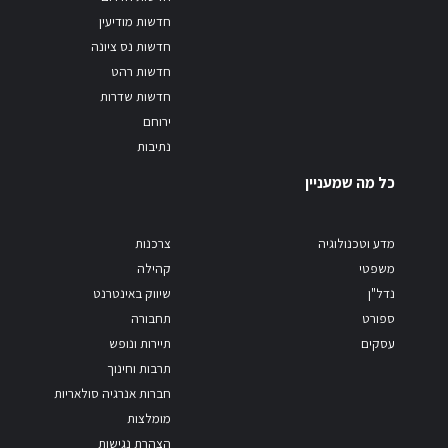
חדשות מודיעין
חדשות נס ציונה
חדשות רהט
חדשות שדרות
ירוחם
נתיבות
כל מה שמעניין
מדע וטכנולוגיה
צרכנות
משפטי
קהילה
נדל"ן
שיווק באינטרנט
ספורט
תחבורה
עסקים
תיירות ונופש
תרבות וחינוך
חברות אנרגיה סולאריות
מומלצות
הצהרת נגישות