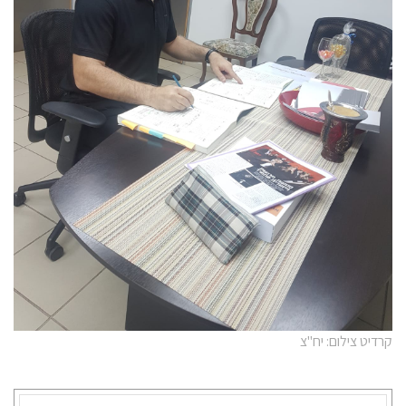
קרדיט צילום: יח"צ