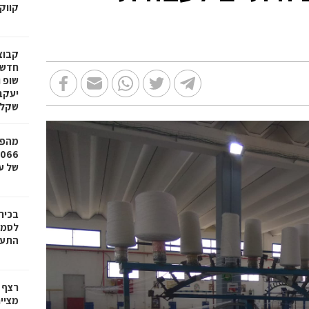
קווק
חדשי
שופ 
שקל
מהפכ
של עד ,000
בכיר
לסמי
התעש
רצף 
מציי