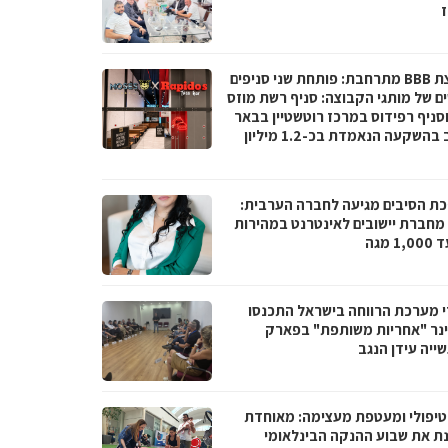
ז
קבוצת BBB מתרחבת: פותחת שני סניפים
ם של מותגי הקבוצה: סניף רשת מוזס
וסניף רפידוס במרכז רוטשטיין בבאר
יעקב בהשקעה הנאמדת בכ-1.2 מיליון
ת הסיבים מגיעה לחברה הערבית:
066 מחברת יישובים לאינטרנט במהירות
1 מגה
י מערכת הרווחה בישראל התכנסו
נר "אחריות משותפת" בפארק
ייה עידן הנגב
טיפולי ומעטפת מעצימה: מאוחדת
נת את שבוע ההנקה הבינלאומי