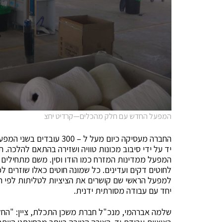
המפעל החדש עם חלק מהכלים—קרדיט יחצ
החברה מעסיקה כיום מעל ל 
יד על ידי סיבוב מכונות טוויה ושזירה בהתאם להלכה.
המפעל ממדינות המזרח כמו הודו וסין. משם מתחילים 
לחוטים דקים ועדינים. כל שמונה חוטים כאלו שוזרים ל
למפעל הראשי שם קושרים את הציציות לטליתות לפי הז
יחד עם עבודה מסורתית ידנית.
שלמה אברהמי, מנכ"ל חברת משכן התכלת, ציין: "החל