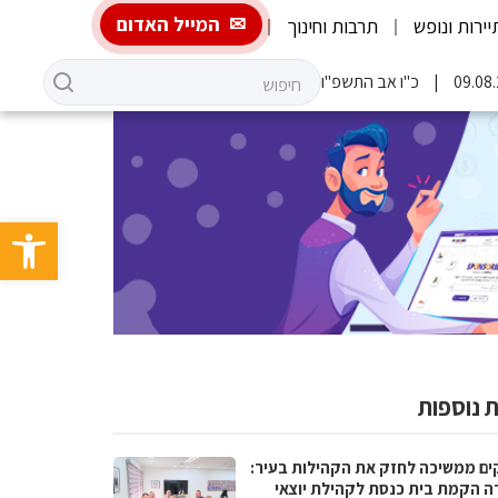
המייל האדום
יירות ונופש
תרבות וחינוך
כ"ו אב התשפ"ו
פתח סרגל 
 נוספות
ים ממשיכה לחזק את הקהילות בעיר:
ה הקמת בית כנסת לקהילת יוצאי