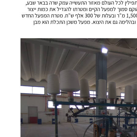
ת ותפילין לכל העולם מאזור התעשייה עמק שרה בבאר שבע,
ם סמוך למפעל הקיים ומטרתו להגדיל את כמות ייצור
הציציות בעבודת יד. המפעל החדש נבנה על שטח של 1,500 מ"ר ובעלות של 300 אלף ש"ח. מטרת המפעל החדש
חברה ב-40% בייצור הציציות ובהלימה גם את היצוא. מפעל משכן התכלת הוא מבן