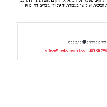
תה להקים מפעל שכן העוסק אך ורק בתחום הציציות ולהעביר
יצית יש לייצר בעבודת יד על ידי עובדים דתיים או
 של קול הדרום
כתב כללי
ייל האדום:
office@mekomonet.co.il