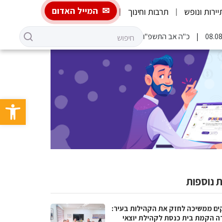
המייל האדום
יירות ונופש
תרבות וחינוך
כ"ה אב התשפ"ו
פתח סרגל 
 נוספות
ים ממשיכה לחזק את הקהילות בעיר:
ה הקמת בית כנסת לקהילת יוצאי