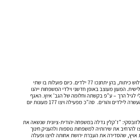
המעון החדש והממוגן ממוקם ברח' המעפילים ויכלול שלוש כיתות, בהן יתחנכו 77 ילדים. כיום פועלות בו שתי
 2018 תיפתח הכיתה השלישית. המעון מעוצב באופן חדשני וילדי המשפחות ייהנו
אלי לגיל הרך – ע"פ בקשתה וחלומה של הגב' איוץ. האגף
לגיל הרך בויצו מפעיל בשדרות גם בית פתוח – מרכז העשרה לילדים והורים. סה"כ מפעילה ויצו 177 מעונות יום
 לזובסקי: "ז'קלין גדלה במשפחה יהודית-ציונית שנשאה את
 להרחיב את שירותיה למשפחות נוספות ולהעניק חינוך
 אויץ, שהסדירה את העברת ירושת אחותה לויצו ופעלה