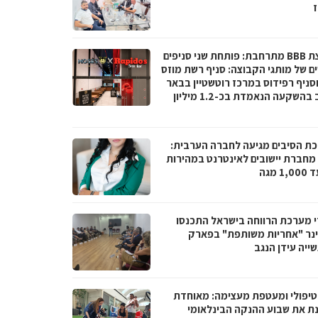
ז
קבוצת BBB מתרחבת: פותחת שני סניפים
ם של מותגי הקבוצה: סניף רשת מוזס
וסניף רפידוס במרכז רוטשטיין בבאר
יעקב בהשקעה הנאמדת בכ-1.2 מיליון
ת הסיבים מגיעה לחברה הערבית:
066 מחברת יישובים לאינטרנט במהירות
1 מגה
י מערכת הרווחה בישראל התכנסו
נר "אחריות משותפת" בפארק
ייה עידן הנגב
טיפולי ומעטפת מעצימה: מאוחדת
נת את שבוע ההנקה הבינלאומי