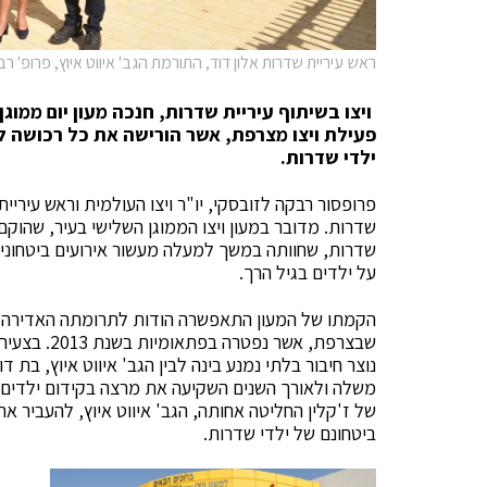
ראש עיריית שדרות אלון דוד, התורמת הגב' איווט איוץ, פרופ' רבק
ויצו בשיתוף עיריית שדרות, חנכה מעון יום ממ
פעילת ויצו מצרפת, אשר הורישה את כל רכושה ל
ילדי שדרות.
פרופסור רבקה לזובסקי, יו"ר ויצו העולמית וראש עיריית
שדרות. מדובר במעון ויצו הממוגן השלישי בעיר, שהוק
שדרות, שחוותה במשך למעלה מעשור אירועים ביטחוניי
על ילדים בגיל הרך.
הקמתו של המעון התאפשרה הודות לתרומתה האדירה של ה
שבצרפת, אשר
נוצר חיבור בלתי נמנע בינה לבין הגב' איווט איוץ, בת
משלה ולאורך השנים השקיעה את מרצה בקידום ילדים ונ
של ז'קלין החליטה אחותה, הגב' איווט איוץ, להעביר א
ביטחונם של ילדי שדרות.