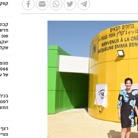
קווק
חדשי
שופ 
שקל
מהפכ
של עד ,000
בכיר
לסמי
התעש
רצף 
מציי