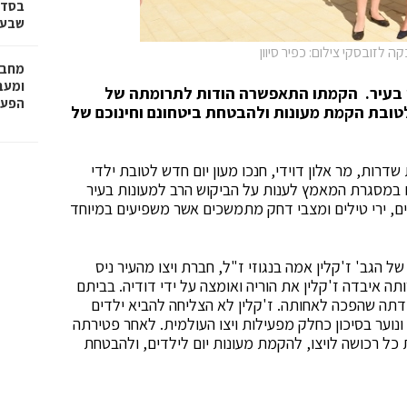
בסדר
שבע 
ה לזובסקי צילום: כפיר סיוון
מחבר
וגן בעיר. הקמתו התאפשרה הודות לתרומתה של
הפעו
טובת הקמת מעונות ולהבטחת ביטחונם וחינוכם של
 שדרות, מר אלון דוידי, חנכו מעון יום חדש לטובת ילדי
ם במסגרת המאמץ לענות על הביקוש הרב למעונות בעיר
ם, ירי טילים ומצבי דחק מתמשכים אשר משפיעים במיוחד
גב' ז'קלין אמה בנגוזי ז"ל, חברת ויצו מהעיר ניס
 נפטרה בפתאומיות בשנת 2013. בצעירותה איבדה ז'קלין את הוריה ואומצה על ידי דודיה. בביתם
 דודתה שהפכה לאחותה. ז'קלין לא הצליחה להביא ילדים
וער בסיכון כחלק מפעילות ויצו העולמית. לאחר פטירתה
ת כל רכושה לויצו, להקמת מעונות יום לילדים, ולהבטחת