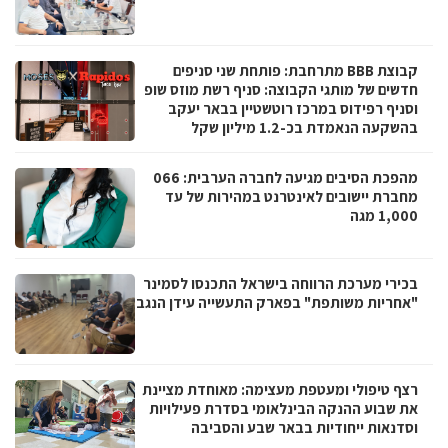
קבוצת BBB מתרחבת: פותחת שני סניפים
חדשים של מותגי הקבוצה: סניף רשת מוזס שופ
וסניף רפידוס במרכז רוטשטיין בבאר יעקב
בהשקעה הנאמדת בכ-1.2 מיליון שקל
מהפכת הסיבים מגיעה לחברה הערבית: 066
מחברת יישובים לאינטרנט במהירות של עד
1,000 מגה
בכירי מערכת הרווחה בישראל התכנסו לסמינר
"אחריות משותפת" בפארק התעשייה עידן הנגב
רצף טיפולי ומעטפת מעצימה: מאוחדת מציינת
את שבוע ההנקה הבינלאומי בסדרת פעילויות
וסדנאות ייחודיות בבאר שבע והסביבה