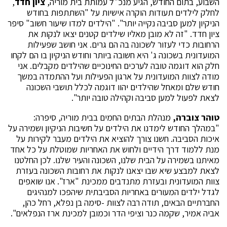
השבוע, בתום החודש, הגיע מנכ"ל עמותת בית מוריה,
ציון חדד
,
לחלק לילדים תעודות הוקרה אישיות על "השתתפות בחודש
הניקיון למען סביבה נקייה יותר". "הילדים למדו שיעור חשוב" סיפר
ציון חדד. "זה לא מובן מאליו שילדים קטנים יצאו לנקות את
הרחובות כדי לעזור לשכונה בה הם גרים. אני חושב שפעילות
המועדונית בשכונה ג' היא חשובה ביותר וחודש הניקיון בו הם לקחו
חלק הוא דוגמה טובה לערכים החינוכיים שהילדים מקבלים. אני
מודה לצוות המועדונית על ארגון הפעילות ועל ההתמדה במשך
חודש שלם ומאחל שהילדים יהוו דוגמה לכלל תושבי השכונה
לצאת לפעול למען סביבה וקהילה טובה יותר".
טוהר צוברה,
מנהלת הבתים החמים בבית מוריה, סיפרה:
"במהלך החודש לימדנו את הילדים על חשיבות הניקיון ושמירה על
איכות הסביבה. חשנו צורך להוציא את הילדים מעבר לקירות על
מנת ללמוד דרך הידיים ולחוש את האחריות שמוטלת על כל אחד
מאיתנו בשמירה על הבית שלנו, השכונה והעיר שלנו. לכן החלטנו
לצאת למבצע שיא שבו יצאנו לנקות את רחובות השכונה בעזרת
צוות המועדונית ובעזרת מתנדבים ממכינת "ארז". אנו שואפים
לגדל ילדים המעורים באחריות הסביבתית שיהפכו למנהיגים
החברתיים הבאים, תודה רבה לצוות -סימה בן נפלא, רחל כהן,
אביה אמיר, שקמה כנר וציפי הדר וכמובן למכינת ארז הנפלאים".