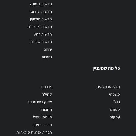
חדשות דימונה
חדשות הדרום
חדשות מודיעין
חדשות נס ציונה
חדשות רהט
חדשות שדרות
ירוחם
נתיבות
כל מה שמעניין
מדע וטכנולוגיה
צרכנות
משפטי
קהילה
נדל"ן
שיווק באינטרנט
ספורט
תחבורה
עסקים
תיירות ונופש
תרבות וחינוך
חברות אנרגיה סולאריות