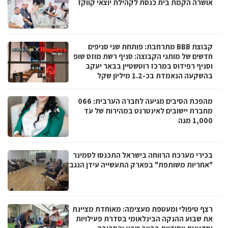
אושרה הקמת בית כנסת לקהילת יוצאי קווקז
קבוצת BBB מתרחבת: פותחת שני סניפים
חדשים של מותגי הקבוצה: סניף רשת מוזס שופ
וסניף רפידוס במרכז רוטשטיין בבאר יעקב
בהשקעה הנאמדת בכ-1.2 מיליון שקל
מהפכת הסיבים מגיעה לחברה הערבית: 066
מחברת יישובים לאינטרנט במהירות של עד
1,000 מגה
בכירי מערכת הרווחה בישראל התכנסו לסמינר
"אחריות משותפת" בפארק התעשייה עידן הנגב
רצף טיפולי ומעטפת מעצימה: מאוחדת מציינת
את שבוע ההנקה הבינלאומי בסדרת פעילויות