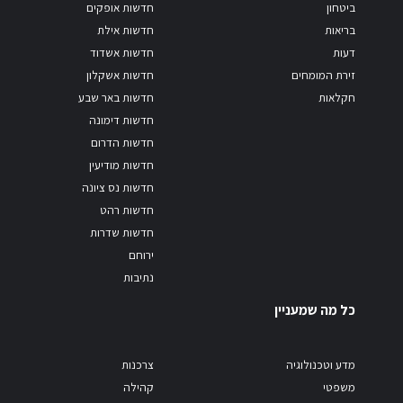
ביטחון
חדשות אופקים
בריאות
חדשות אילת
דעות
חדשות אשדוד
זירת המומחים
חדשות אשקלון
חקלאות
חדשות באר שבע
חדשות דימונה
חדשות הדרום
חדשות מודיעין
חדשות נס ציונה
חדשות רהט
חדשות שדרות
ירוחם
נתיבות
כל מה שמעניין
מדע וטכנולוגיה
צרכנות
משפטי
קהילה