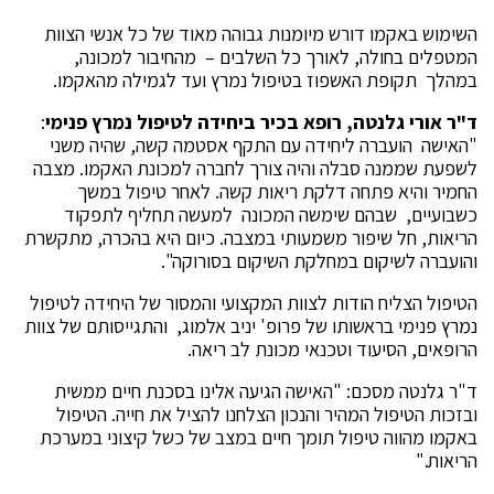
השימוש באקמו דורש מיומנות גבוהה מאוד של כל אנשי הצוות
המטפלים בחולה, לאורך כל השלבים – מהחיבור למכונה,
במהלך תקופת האשפוז בטיפול נמרץ ועד לגמילה מהאקמו.
ד"ר אורי גלנטה, רופא בכיר ביחידה לטיפול נמרץ פנימי
:
"האישה הועברה ליחידה עם התקף אסטמה קשה, שהיה משני
לשפעת שממנה סבלה והיה צורך לחברה למכונת האקמו. מצבה
החמיר והיא פתחה דלקת ריאות קשה. לאחר טיפול במשך
כשבועיים, שבהם שימשה המכונה למעשה תחליף לתפקוד
הריאות, חל שיפור משמעותי במצבה. כיום היא בהכרה, מתקשרת
והועברה לשיקום במחלקת השיקום בסורוקה".
הטיפול הצליח הודות לצוות המקצועי והמסור של היחידה לטיפול
נמרץ פנימי בראשותו של פרופ' יניב אלמוג, והתגייסותם של צוות
הרופאים, הסיעוד וטכנאי מכונת לב ריאה.
ד"ר גלנטה מסכם: "האישה הגיעה אלינו בסכנת חיים ממשית
ובזכות הטיפול המהיר והנכון הצלחנו להציל את חייה. הטיפול
באקמו מהווה טיפול תומך חיים במצב של כשל קיצוני במערכת
הריאות."