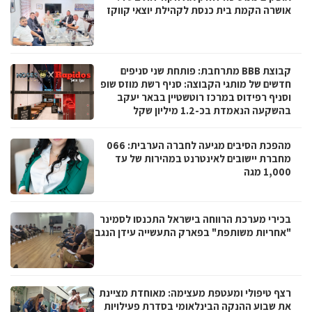
אושרה הקמת בית כנסת לקהילת יוצאי קווקז
קבוצת BBB מתרחבת: פותחת שני סניפים
חדשים של מותגי הקבוצה: סניף רשת מוזס שופ
וסניף רפידוס במרכז רוטשטיין בבאר יעקב
בהשקעה הנאמדת בכ-1.2 מיליון שקל
מהפכת הסיבים מגיעה לחברה הערבית: 066
מחברת יישובים לאינטרנט במהירות של עד
1,000 מגה
בכירי מערכת הרווחה בישראל התכנסו לסמינר
"אחריות משותפת" בפארק התעשייה עידן הנגב
רצף טיפולי ומעטפת מעצימה: מאוחדת מציינת
את שבוע ההנקה הבינלאומי בסדרת פעילויות