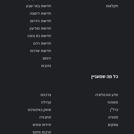
חקלאות
חדשות באר שבע
חדשות דימונה
חדשות הדרום
חדשות מודיעין
חדשות נס ציונה
חדשות רהט
חדשות שדרות
ירוחם
נתיבות
כל מה שמעניין
מדע וטכנולוגיה
צרכנות
משפטי
קהילה
נדל"ן
שיווק באינטרנט
ספורט
תחבורה
עסקים
תיירות ונופש
תרבות וחינוך