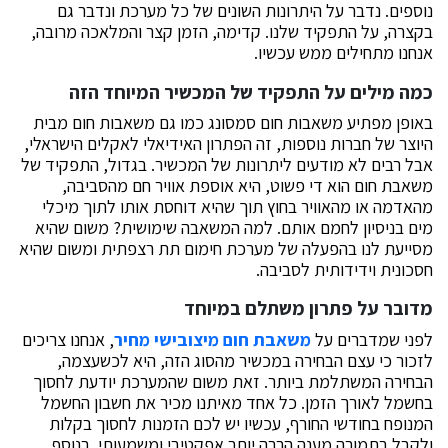
נוספים. נדבר על היתרונות השונים של כל מערכת ונדבר גם
בקצרה, על התפקיד שלנו. קדימה, הזמן קצר והמלאכה מרובה,
אנחנו מתחילים ממש עכשיו.
כמה מילים על התפקיד של המכשיר המיוחד הזה
באופן מפתיע משאבות חום סמסונג כמו גם משאבות חום מבית
היוצר של חברות נוספות, זה הפתרון האידיאלי לאקלים הישראלי,
אבל רבים לא מודעים ליתרונות של המכשיר. בגדול, התפקיד של
משאבת חום הוא די פשוט, היא אוספת אוויר חם מהסביבה,
מהאדמה או מהאוויר בחוץ תוך שהיא דוחסת אותו לתוך מיכלי
מים בניסיון לחמם אותם. למה המשאבה שימושית? משום שהיא
מסייעת לנו בהפעלה של מערכת חימום תת רצפתית ומשום שהיא
חסכונית וידידותית לסביבה.
מדובר על פתרון משתלם במיוחד
לפני שמדברים על
משאבת חום מיצובישי מחיר
, אנחנו צריכים
לזכור כי עצם הבחירה במכשיר מהסוג הזה, היא לכשעצמה,
הבחירה המשתלמת ביותר. זאת משום שהמערכת יודעת לחסוך
בחשמל לאורך הזמן. כל אחד מאיתנו מכיר את חשבון החשמל
המנופח בחודשי החורף, עכשיו יש לכם הזמנות לחסוך בקלות
ולקבל בתמורה מענה הרבה יותר אפקטיבי ומשמעותי. בנוסף,