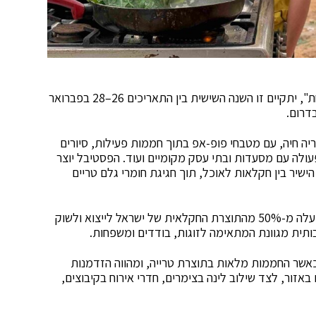
הפסטיבל הקולינרי השנתי של הערבה "מהחממה לצלחת", יתקיים זו השנה השישית בין התאריכים 26–28 בפברואר
יה חיה, עם מטבחי פופ-אפ בתוך חממות פעילות, סיורים
פעולה עם מסעדות ובתי עסק מקומיים ועוד. הפסטיבל יוצר
 הישיר בין חקלאות לאוכל, תוך חגיגת חומרי גלם טריים
הערבה, המהווה מעצמה חקלאית חדשנית המייצרת למעלה מ-50% מהתוצרת החקלאית של ישראל לייצוא ולשוק
בותית מגוונת המתאימה לזוגות, בודדים ומשפחות.
אשר החממות מלאות בתוצרת טרייה, ומהווה הזדמנות
באזור, לצד שילוב לינה בצימרים, חדרי אירוח בקיבוצים,