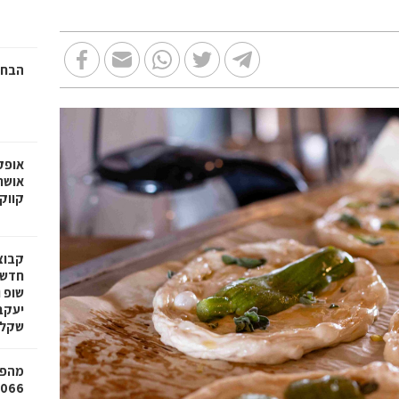
הבחי
אופק
אושר
קווק
חדשי
שופ 
שקל
מהפכ