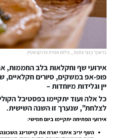
בראנץ' בנוף צוקים _ צילום אפרת פרנקנשטיין
אירועי שף וחקלאות בלב החממות, אר
פופ-אפ במשקים, סיורים חקלאיים, שו
יין וגלידות מיוחדות –
כל אלה ועוד יתקיימו בפסטיבל הקול
לצלחת", שנערך זו השנה השישית.
אירועי הפתיחה יתקיימו ביום חמישי:
השף יריב איתני יארח את קייטרינג השכונ