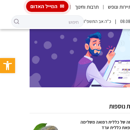
המייל האדום
יירות ונופש
תרבות וחינוך
כ"ה אב התשפ"ו
פתח סרגל 
 נוספות
ה של כללית רפואה משלימה
את כללית ערד