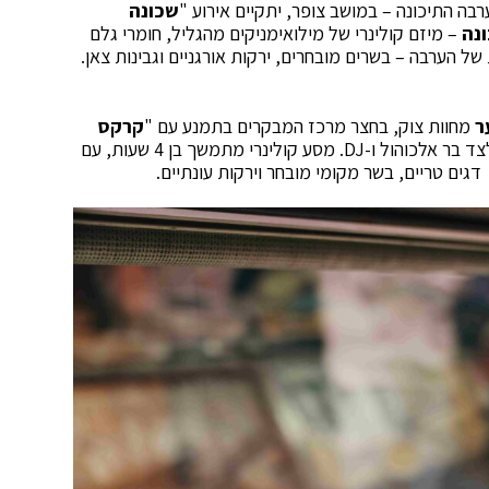
רבה התיכונה – במושב צופר, יתקיים אירוע "
שכונה
ונה
– מיזם קולינרי של מילואימניקים מהגליל, חומרי גלם
הערבה – בשרים מובחרים, ירקות אורגניים וגבינות צאן.
ר
מחוות צוק, בחצר מרכז המבקרים בתמנע עם "
קרקס
" – חגיגה של טעמים העולה על כל דימיון, לצד בר אלכוהול ו-DJ. מסע קולינרי מתמשך בן 4 שעות, עם
ים טריים, בשר מקומי מובחר וירקות עונתיים.