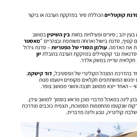
דנת קוקטליים
הכוללת סיור במזקקת הערבה או ביקור
בעין יהב ; סיורים ופעילויות בחוות
בין השיטין
במושב
 קטיף, סדנת בישול וארוחה משותפת ובצהריים "
מאסטר
בת את האדמה.
עולמן הסודי של הפטריות
– סדנת גידול
ו סדנאות ובר קוקטיילים במזקקת הערבה בהובלת
יון
 חקלאית טרייה במשק אלדר.
ד בהדרכת המנהל הקולינרי של הפסטיבל,
דוד קישקה
.
הם יפגשו המשתתפים חקלאים מקומיים ויטעמו מנות
שי – האחד ייצא ממושב חצבה והשני ממושב צופר.
, בהן לינה במאהל מדברי מוכן מראש בסמוך למושב עידן.
ירקות שנקטפו מהחממות הסמוכות, תצפית כוכבים מודרכת
לבת קולינריה, טבע ולינה מדברית.