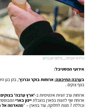
גלידת יטבתה _ צילום יאן ברטן
אירועי הפסטיבל:
ב
ערבה התיכונה:
ארוחות בוקר וברנץ’
, בהן בגן ה
בנוף צוקים .
ארוחות ערב זוגיות אינטימיות ב-
'ארץ ערבה' בצוקים
ב
ארוחת שף לזוגות בפארן בהובלת
יינון בארי
המבוססת 
וכוללת 7 מנות לחלוקה. עוד בפארן – "
מהאדמה אל ה