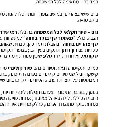
המדורה – מתאימה לכל המשפחה.
ביום שישי בצהריים, במושב צופר, זוגות יוכלו להנות מ
ס
ביקב מואה.
וגם – סיור חקלאי לכל המשפחה
בהובלת
רמי שדה
חצבה, כולל "
מאסטר שף בוקר בחווה
" למשפחות עם
שף צהריים בחווה
" בהובלת תמר כהן, טבחית שאוה
פטריות עם
רון דותן
תתקיים בעין יהב ; בצופר יתקיימ
שקותאי
, ואירוח השף
רז סלע
שיכין מנות שף מתוצרת
כמו כן יתקיימו סדנאות וסיורים בהם
סיור קולינרי
מיוח
קישקה יוביל שני סיורים קולינריים בערבה התיכונה, ב
המבוססות על תוצרת הערבה. הסיורים יתקיימו ביום שי
בנוסף, בערבה התיכונה יוצעו גם חבילות לינה ייחודיות
החבילה כוללת לילה באוהל מאובזר, ארוחת פוייקה מ
וארוחת בוקר מתוצרת הערבה, כחלק מחוויית אירוח המש