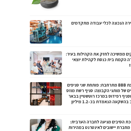
רה הנכונה לכלי עבודה מתקדמים
ים ממשיכה לחזק את הקהילות בעיר:
ה הקמת בית כנסת לקהילת יוצאי
ז
קבוצת BBB מתרחבת: פותחת שני סניפים
ם של מותגי הקבוצה: סניף רשת מוזס
וסניף רפידוס במרכז רוטשטיין בבאר
יעקב בהשקעה הנאמדת בכ-1.2 מיליון
ת הסיבים מגיעה לחברה הערבית:
066 מחברת יישובים לאינטרנט במהירות