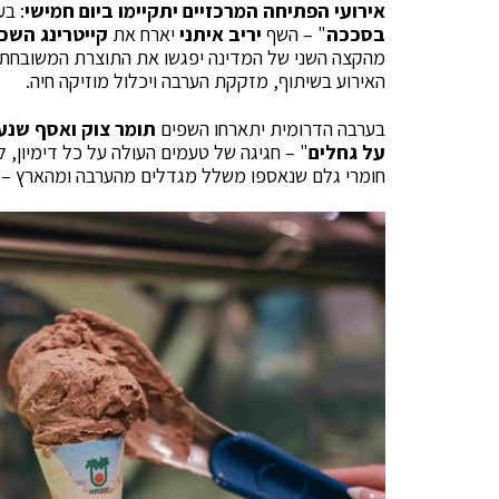
אירועי הפתיחה המרכזיים
יתקיימו ביום חמישי
: בע
בסככה
" – השף
יריב איתני
יארח את
קייטרינג השכ
מהקצה השני של המדינה יפגשו את התוצרת המשובחת של 
האירוע בשיתוף, מזקקת הערבה ויכלול מוזיקה חיה.
בערבה הדרומית יתארחו השפים
תומר צוק ואסף שנע
על גחלים
חומרי גלם שנאספו משלל מגדלים מהערבה ומהארץ – דג