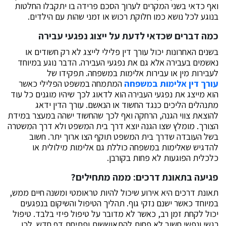
ואף כדאי בשני המקרים לערוך הסכם פרידה בו יתקבלו החלטות
בנוגע לכל נושא כמו חלוקת רכוש או זמני שהות עם הילדים.
כמה דברים שכדאי לדעת על ייצוג נפגעי עבירה
בשנים האחרונות יכול עורך דין פלילי לייצג לא רק חשודים או
נאשמים בעבירה אלא גם את נפגעי העבירה. הדבר נוגע במיוחד
לעבירות מין או עבירות אלימות במשפחה. תפקידו של
עורך דין אלימות במשפחה
המתמחה במשפט הפלילי כאשר
הוא מייצג את נפגעי העבירה הוא לדאוג לכך שיהיו מוגנים כל עוד
מתנהלים הליכים כנגד החשוד או הנאשם. עורך הדין ידאג
להוצאת צווי הגנה, הרחקה ואף לכך שהחשוד ישהה במעצר במידת
הצורך. מומלץ שצו הגנה יוצא דרך בית המשפט ולא דרך המשטרה
בשל העובדה שדרך בית המשפט תוקף הצו ארוך יתר. חשוב
להדגיש שאלימות במשפחה כוללת גם אלימות מילולית או
כלכלית הפוגעות לא פחות בקורבן.
פגיעה בתאונת דרכים: ממה מתחילים?
תאונת דרכים היא אירוע שיכול להיות טראומטי ומשנה חיים ממש,
במיוחד כאשר ישנם נזקי גוף. תהליך הטיפול והשיקום בנפגעים
יכול לקחת זמן רב, כאשר לא מדובר על טיפול פיזי בלבד. טיפול
רגשי ונפשי חשוב לא פחות להתאוששות ופתיחת דף חדש. לכן,