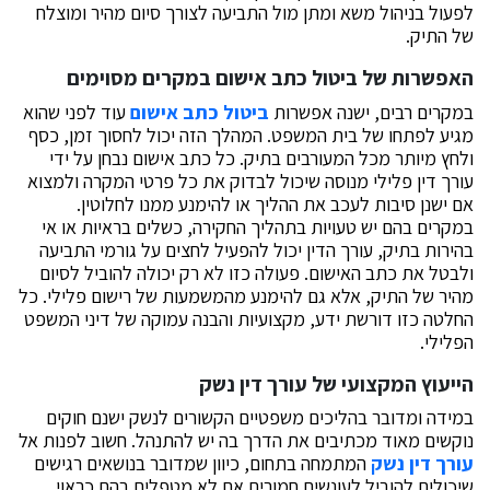
לפעול בניהול משא ומתן מול התביעה לצורך סיום מהיר ומוצלח
של התיק.
האפשרות של ביטול כתב אישום במקרים מסוימים
במקרים רבים, ישנה אפשרות
ביטול כתב אישום
עוד לפני שהוא
מגיע לפתחו של בית המשפט. המהלך הזה יכול לחסוך זמן, כסף
ולחץ מיותר מכל המעורבים בתיק. כל כתב אישום נבחן על ידי
עורך דין פלילי מנוסה שיכול לבדוק את כל פרטי המקרה ולמצוא
אם ישנן סיבות לעכב את ההליך או להימנע ממנו לחלוטין.
במקרים בהם יש טעויות בתהליך החקירה, כשלים בראיות או אי
בהירות בתיק, עורך הדין יכול להפעיל לחצים על גורמי התביעה
ולבטל את כתב האישום. פעולה כזו לא רק יכולה להוביל לסיום
מהיר של התיק, אלא גם להימנע מהמשמעות של רישום פלילי. כל
החלטה כזו דורשת ידע, מקצועיות והבנה עמוקה של דיני המשפט
הפלילי.
הייעוץ המקצועי של עורך דין נשק
במידה ומדובר בהליכים משפטיים הקשורים לנשק ישנם חוקים
נוקשים מאוד מכתיבים את הדרך בה יש להתנהל. חשוב לפנות אל
עורך דין נשק
המתמחה בתחום, כיוון שמדובר בנושאים רגישים
שיכולים להוביל לעונשים חמורים אם לא מטפלים בהם כראוי.