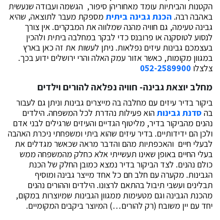
הקטנות והביתיות עומד מאחוריהן סיפור, הגשמה ועבודה שנעשית
באהבה רבה.
הכנת גבינה ביתית
מספקת מעבר לתוצאה, שהיא
גבינה טעימה, גם חוויה מהנה שמלווה את המבקרים. אין צורך
לנסוע לטוסקנה או פרובנס כדי לבקר במחלבה ביתית ולהכין
בעצמכם גבינות עיזים נפלאות. ניתן לעשות את זה כאן בארץ
במגוון מקומות, כאשר אזור עמק האלה והרי ירושלים ידוע בכך.
צלצלו
052-2589900
מחלב יוצאת גבינה- חוויה נפלאה להורים וילדים
ביקור בדיר עיזים עם מחלבה בה מייצרים גבינות וניתן גם לעבור
בה
סדנת גבינות
הוא פעילות נהדרת לכל המשפחה. הילדים
נהנים מהביקור בדיר, מליטוף הגדיים והעיזים שרגילים לבני אדם
ולכן הם ידידותיים. בדיר עיזים שהוא ביתי ומשפחתי ניכרת האהבה
לבעלי חיים והאכפתיות מהם והדבר מראה שכאשר מגדלים את
בעלי החיים באופן שאינו תעשייתי אלא כחלק מהמשפחה ממש
כולם נהנים. לצד הביקור בדיר נמצא כמובן החלק של הכנת
הגבינות. מקערה עם חלב חם כל אחד מייצר גבינה ומוסיף
תבלינים ועשבי תיבול בהתאם לרצונו. הילדים וההורים נהנים
מהכנת הגבינה וגם מטעימות ממגוון הגבינות שמיוצרות במקום,
יחד עם יין משובח (רק להורים…) המיוצר ביקבים המקומיים.