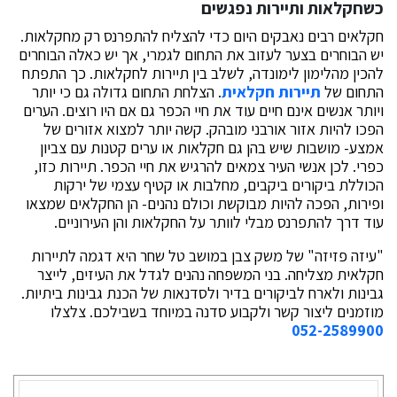
כשחקלאות ותיירות נפגשים
חקלאים רבים נאבקים היום כדי להצליח להתפרנס רק מחקלאות.
יש הבוחרים בצער לעזוב את התחום לגמרי, אך יש כאלה הבוחרים
להכין מהלימון לימונדה, לשלב בין תיירות לחקלאות. כך התפתח
התחום של
תיירות חקלאית
. הצלחת התחום גדולה גם כי יותר
ויותר אנשים אינם חיים עוד את חיי הכפר גם אם היו רוצים. הערים
הפכו להיות אזור אורבני מובהק. קשה יותר למצוא אזורים של
אמצע- מושבות שיש בהן גם חקלאות או ערים קטנות עם צביון
כפרי. לכן אנשי העיר צמאים להרגיש את חיי הכפר. תיירות כזו,
הכוללת ביקורים ביקבים, מחלבות או קטיף עצמי של ירקות
ופירות, הפכה להיות מבוקשת וכולם נהנים- הן החקלאים שמצאו
עוד דרך להתפרנס מבלי לוותר על החקלאות והן העירוניים.
"עיזה פזיזה" של משק צבן במושב טל שחר היא דגמה לתיירות
חקלאית מצליחה. בני המשפחה נהנים לגדל את העיזים, לייצר
גבינות ולארח לביקורים בדיר ולסדנאות של הכנת גבינות ביתיות.
מוזמנים ליצור קשר ולקבוע סדנה במיוחד בשבילכם. צלצלו
052-2589900