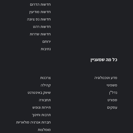
חדשות הדרום
חדשות מודיעין
חדשות נס ציונה
חדשות רהט
חדשות שדרות
ירוחם
נתיבות
כל מה שמעניין
מדע וטכנולוגיה
צרכנות
משפטי
קהילה
נדל"ן
שיווק באינטרנט
ספורט
תחבורה
עסקים
תיירות ונופש
תרבות וחינוך
חברות אנרגיה סולאריות
מומלצות