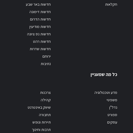
חקלאות
חדשות באר שבע
חדשות דימונה
חדשות הדרום
חדשות מודיעין
חדשות נס ציונה
חדשות רהט
חדשות שדרות
ירוחם
נתיבות
כל מה שמעניין
מדע וטכנולוגיה
צרכנות
משפטי
קהילה
נדל"ן
שיווק באינטרנט
ספורט
תחבורה
עסקים
תיירות ונופש
תרבות וחינוך