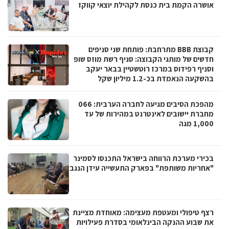
אושרה הקמת בית כנסת לקהילת יוצאי קווקז
קבוצת BBB מתרחבת: פותחת שני סניפים
חדשים של מותגי הקבוצה: סניף רשת מוזס שופ
וסניף רפידוס במרכז רוטשטיין בבאר יעקב
בהשקעה הנאמדת בכ-1.2 מיליון שקל
מהפכת הסיבים מגיעה לחברה הערבית: 066
מחברת יישובים לאינטרנט במהירות של עד
1,000 מגה
בכירי מערכת הרווחה בישראל התכנסו לסמינר
"אחריות משותפת" בפארק התעשייה עידן הנגב
רצף טיפולי ומעטפת מעצימה: מאוחדת מציינת
את שבוע ההנקה הבינלאומי בסדרת פעילויות