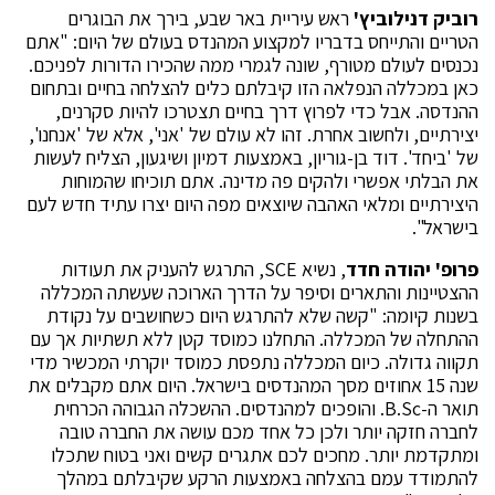
רוביק דנילוביץ'
ראש עיריית באר שבע, בירך את הבוגרים
הטריים והתייחס בדבריו למקצוע המהנדס בעולם של היום: "אתם
נכנסים לעולם מטורף, שונה לגמרי ממה שהכירו הדורות לפניכם.
כאן במכללה הנפלאה הזו קיבלתם כלים להצלחה בחיים ובתחום
ההנדסה. אבל כדי לפרוץ דרך בחיים תצטרכו להיות סקרנים,
יצירתיים, ולחשוב אחרת. זהו לא עולם של 'אני', אלא של 'אנחנו',
של 'ביחד'. דוד בן-גוריון, באמצעות דמיון ושיגעון, הצליח לעשות
את הבלתי אפשרי ולהקים פה מדינה. אתם תוכיחו שהמוחות
היצירתיים ומלאי האהבה שיוצאים מפה היום יצרו עתיד חדש לעם
בישראל".
פרופ' יהודה חדד
, נשיא SCE, התרגש להעניק את תעודות
ההצטיינות והתארים וסיפר על הדרך הארוכה שעשתה המכללה
בשנות קיומה: "קשה שלא להתרגש היום כשחושבים על נקודת
ההתחלה של המכללה. התחלנו כמוסד קטן ללא תשתיות אך עם
תקווה גדולה. כיום המכללה נתפסת כמוסד יוקרתי המכשיר מדי
שנה 15 אחוזים מסך המהנדסים בישראל. היום אתם מקבלים את
תואר ה-B.Sc. והופכים למהנדסים. ההשכלה הגבוהה הכרחית
לחברה חזקה יותר ולכן כל אחד מכם עושה את החברה טובה
ומתקדמת יותר. מחכים לכם אתגרים קשים ואני בטוח שתכלו
להתמודד עמם בהצלחה באמצעות הרקע שקיבלתם במהלך