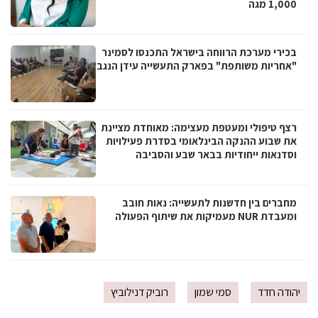
1,000 מגה
בכירי מערכת הרווחה בישראל התכנסו לסמינר
"אחריות משותפת" בפארק התעשייה עידן הנגב
רצף טיפולי ומעטפת מעצימה: מאוחדת מציינת
את שבוע ההנקה הבינלאומי בסדרת פעילויות
וסדנאות ייחודיות בבאר שבע והסביבה
מחברים בין חדשנות לתעשייה: נאות חובב
ומעבדת NUR מעמיקות את שיתוף הפעולה
יהודה חדד
סמי שמון
רוביק דנילוביץ