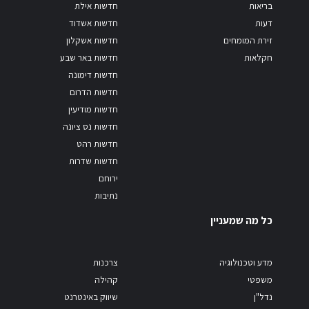
בריאות
חדשות אילת
דעות
חדשות אשדוד
זירת המומחים
חדשות אשקלון
חקלאות
חדשות באר שבע
חדשות דימונה
חדשות הדרום
חדשות מודיעין
חדשות נס ציונה
חדשות רהט
חדשות שדרות
ירוחם
נתיבות
כל מה שמעניין
מדע וטכנולוגיה
צרכנות
משפטי
קהילה
נדל"ן
שיווק באינטרנט