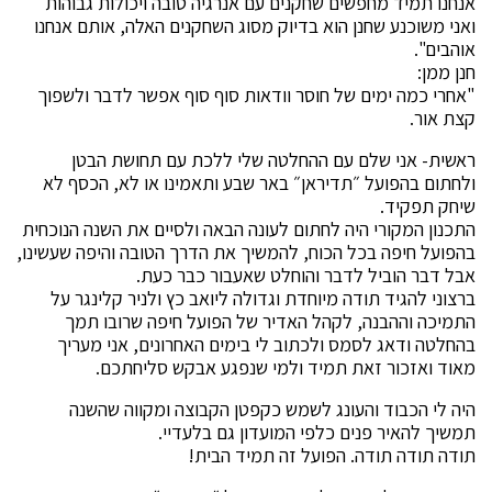
אנחנו תמיד מחפשים שחקנים עם אנרגיה טובה ויכולות גבוהות
ואני משוכנע שחנן הוא בדיוק מסוג השחקנים האלה, אותם אנחנו
אוהבים".
חנן ממן:
"אחרי כמה ימים של חוסר וודאות סוף סוף אפשר לדבר ולשפוך
קצת אור.
ראשית- אני שלם עם ההחלטה שלי ללכת עם תחושת הבטן
ולחתום בהפועל ״תדיראן״ באר שבע ותאמינו או לא, הכסף לא
שיחק תפקיד.
התכנון המקורי היה לחתום לעונה הבאה ולסיים את השנה הנוכחית
בהפועל חיפה בכל הכוח, להמשיך את הדרך הטובה והיפה שעשינו,
אבל דבר הוביל לדבר והוחלט שאעבור כבר כעת.
ברצוני להגיד תודה מיוחדת וגדולה ליואב כץ ולניר קלינגר על
התמיכה וההבנה, לקהל האדיר של הפועל חיפה שרובו תמך
בהחלטה ודאג לסמס ולכתוב לי בימים האחרונים, אני מעריך
מאוד ואזכור זאת תמיד ולמי שנפגע אבקש סליחתכם.
היה לי הכבוד והעונג לשמש כקפטן הקבוצה ומקווה שהשנה
תמשיך להאיר פנים כלפי המועדון גם בלעדיי.
תודה תודה תודה. הפועל זה תמיד הבית!