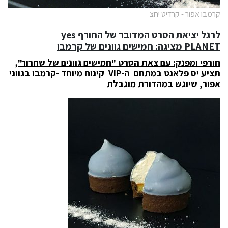
קרמבו אפור - קרדיט יחצ
לרגל יציאת הסרט המדובר של החורף
yes
PLANET
מציגה:
חמישים גוונים של
קרמבו
חורפי ומפנק: עם צאת הסרט "חמישים גוונים של שחרור",
תציע יס פלאנט במתחם ה-
VIP
קינוח מיוחד -קרמבו בגווני
אפור, שיוגש במהדורת מוגבלת