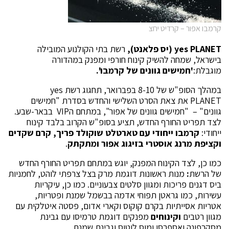
קרמבו אפור – קרדיט יחצ
yes PLANET
(יס פלאנט),
רשת בתי הקולנוע המובילה
בישראל, שמחה להשיק קינוח חורפי ומפנק במהדורה
מוגבלת:
'חמישים גוונים של קרמבו'.
במהלך הסופ"ש של 8-10 בפברואר, תחגוג רשת yes
PLANET את צאת הסרט השלישי והחדש בסדרת "חמישים
גוונים" – "חמישים גוונים של אפור", במתחם הVIP בבאר-שבע.
לצד תפריט החורף החדש, תציע בסופ"ש הקרוב בלבד קינוח
ייחודי:
קרמבו ייחודי עם טארטלט שוקולד פריך, קרם שקדים
וקציפת מרנג אוסטרי בזיגוג אפור ומתקתק
.
כמו כן, לצד הקינוח המפנק, יוגש במתחם תפריט החורף החדש
של הרשת
:
מנות ראשונות דוגמת מרק בצל צרפתי לוהט, לחמניות
ביס דגנים פריכות ומגוון סלטים צבעוניים. כמו כן, עיקריות
עשירות, כמו גראטן תפוחי אדמה בבשמל שמנת ופטריות,
אטריות אסייתיות בקרם קוקוס וקארי אדום, פסטה איטלקית עם
מגוון רטבים
וקינוחים
מפנקים דוגמת טרמיסו עם גבינת
מסקרפונה ואספרסו ומוס לוטוס וגבינת שמנת.