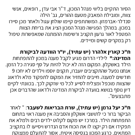
הסיור התקיים בליווי מנהל המכון, ד"ר אבי עדן , רופאים, אנשי
צוות, ומובילת המאבק מטעם ההורים, גב' הילה
סנדלר-אברמזון. המשתתפים קיימו שולחן עגול ולאחר מכן סיירו
במכון. במהלך הפגישה מנהל המכון הציג את בריחת הצוות
המטפל לאור גרעון תקציב ורשימות ההמתנה שמאפשרות טיפול
רק במקרים קשים ומיידים.
ח"כ קארין אלהרר (יש עתיד), יו"ר הוודעה לביקורת
המדינה:"
לילדי הדרום מגיע לקבל מענה במכון להתפתחות
הילד באשקלון. המקום הזה לא יכול להיות על סף סגירה כל הזמן.
אנחנו נפעל שהתקציבים יועברו, תקנים יוספו וילדים לא יחכו 9
חודשים למענה. חייבים להחזיר את המקום לתפקוד מלא ולדאוג
שהצוות מוכפל ומצליח לסייע לכל מי שזקוק לכך. בכוונתי לקיים
דיון נוסף בנושא בוועדה לביקורת המדינה ולדאוג שהדברים אכן
מתבצעים".
ח"כ יעל גרמן (יש עתיד), שרת הבריאות לשעבר
: " לאחר
הביקור ברור כי לתושבי אשקלון והסביבה אין מענה ראוי בתחום
התפתחות הילד. במרכז יש מקום לקלוט ילדים רבים ולמלא את
תפקידו אם רק יקצו לו את הכוח אדם הנדרש ויסייעו לו בתקציב
המתאים. כרגע המכון בגסיסה איטית. אסור להתעלם ממצוקת