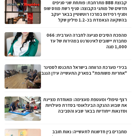
קבוצת BBB מתרחבת: פותחת שני סניפים
חדשים של מותגי הקבוצה: סניף רשת מוזס שופ
וסניף רפידוס במרכז רוטשטיין בבאר יעקב
בהשקעה הנאמדת בכ-1.2 מיליון שקל
מהפכת הסיבים מגיעה לחברה הערבית: 066
מחברת יישובים לאינטרנט במהירות של עד
1,000 מגה
בכירי מערכת הרווחה בישראל התכנסו לסמינר
"אחריות משותפת" בפארק התעשייה עידן הנגב
רצף טיפולי ומעטפת מעצימה: מאוחדת מציינת
את שבוע ההנקה הבינלאומי בסדרת פעילויות
וסדנאות ייחודיות בבאר שבע והסביבה
מחברים בין חדשנות לתעשייה: נאות חובב