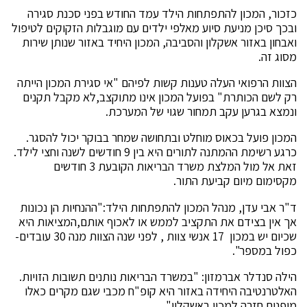
כזכור, המכון להתפתחות הילד עמד החודש בפני סכנת סגירה
ובכך סיכן מניעת סיוע מאלפי ילדים עם מוגבלות הזקוקים לטיפול
ואבחון באזור אשקלון והסביבה, המכון היחיד באזור שנותן שירות
מסוג זה.
הצוות הרפואי העלה טענות קשות לפיהם "אי סגירת המכון הייתה
רק לשם הכותרת" בפועל המכון אינו מתוקצב,לא מקבל תקנים
ונמצא בגרען עקב תמחור שגוי של המערכת.
המכון פועל בכאוס מוחלט ובתחושה שמחר בבוקר יכול להסגר.
כרגע רשימת ההמתנה לתורים היא בין 9 חודשים לשנה וחצי לילד.
זאת אל מול המלצת משרד הבריאות הקובעת 3 חודשים
מקסימום מיום קביעת התור.
ד"ר אבי עדן, מנהל המכון להתפתחות הילד:"ההנחיות הן נכונות
אך אין בצידם את התקציב לממש או לאכוף אותם,המציאות היא
שכיום יש במכון 17 אנשי צוות , לפני שנה הצוות מנה 30 עובדים-
כפול במספר".
הילה סנדלר אברמזון: "במשרד הבריאות נותנים תשובות הזויות.
האלטרנטיבה היחידה באזור היא קופ"ח מכבי שגם מקרים כאלו
מופנים חזרה למכון באשקלון"