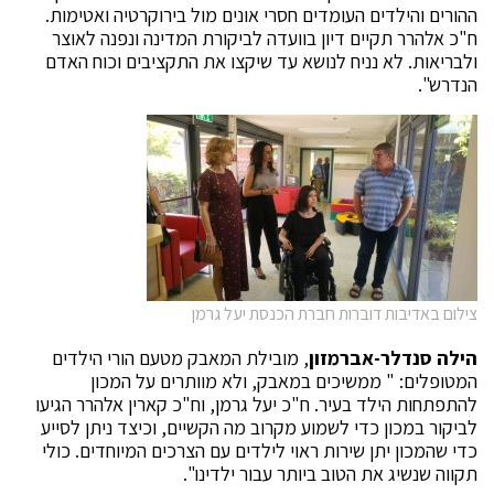
ההורים והילדים העומדים חסרי אונים מול בירוקרטיה ואטימות.
ח"כ אלהרר תקיים דיון בוועדה לביקורת המדינה ונפנה לאוצר
ולבריאות. לא נניח לנושא עד שיקצו את התקציבים וכוח האדם
הנדרש".
צילום באדיבות דוברות חברת הכנסת יעל גרמן
הילה סנדלר-אברמזון
, מובילת המאבק מטעם הורי הילדים
המטופלים: " ממשיכים במאבק, ולא מוותרים על המכון
להתפתחות הילד בעיר. ח"כ יעל גרמן, וח"כ קארין אלהרר הגיעו
לביקור במכון כדי לשמוע מקרוב מה הקשיים, וכיצד ניתן לסייע
כדי שהמכון יתן שירות ראוי לילדים עם הצרכים המיוחדים. כולי
תקווה שנשיג את הטוב ביותר עבור ילדינו".