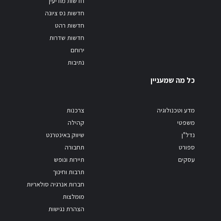
חדשות מודיעין
חדשות נס ציונה
חדשות רהט
חדשות שדרות
ירוחם
נתיבות
כל מה שמעניין
מדע וטכנולוגיה
צרכנות
משפטי
קהילה
נדל"ן
שיווק באינטרנט
ספורט
תחבורה
עסקים
תיירות ונופש
תרבות וחינוך
חברות אנרגיה סולאריות
מומלצות
הצהרת נגישות