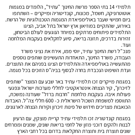
תלמידי 14 בתי הספר מרשת החינוך "עתיד", הלומדים במגמות
אוטוטרוניקה, חשמל, מכונות, קונדיטוריה ומייקרים – השתתפו
ביום חמישי שעבר באולימפיאדת המגמות הטכנולוגיות של הרשת.
באירוע, שהתקיים במוזיאון ארץ ישראל בתל אביב, הציגו
התלמידים פיתוחים מרתקים במיוחד הנוגעים לעולם הביטחון,
זהירות בדרכים, תזונה בריאה, סיוע לחקלאים בעקבות המלחמה
ועוד.
מנכ"ל רשת החינוך עתיד, יוסי ממו, אירח את נציגי משרד
העבודה, משרד החינוך, התאחדות התעשיינים שותפים נוספים
מהתעשייה באולימפיאדה והתלמידים הציגו בפניהם את התוצרים.
ועדת השיפוט הנכבדת בחרה לבסוף בביה"ס הזוכים בכל מגמה.
במגמת מייקרים זכו תלמידי עתיד באר שבע עם המוצר "שותפים
לזיכרון", קיר הנצחה אינטראקטיבי לחללי מערכות ישראל ונפגעי
פעולות איבה. בעקבות מלחמת "חרבות ברזל" שעודנה נמשכת,
התווספו למשפחת השכול הישראלית כ- 600 חללי צה"ל. האבדות
הכואבות מצריכים חידוש של פינות זיכרון וקירות הנצחה לארגונים.
במגמת קונדטוריה זכו תלמידי עתיד קריית מוצקין, עם הרעיון
לבנות ולהקים דוכני מזון של לחמי בריאות שונים, שמנים וממרחים
שונים תוצרת בית ותוצרת החקלאות בדרום בכל רחבי הארץ