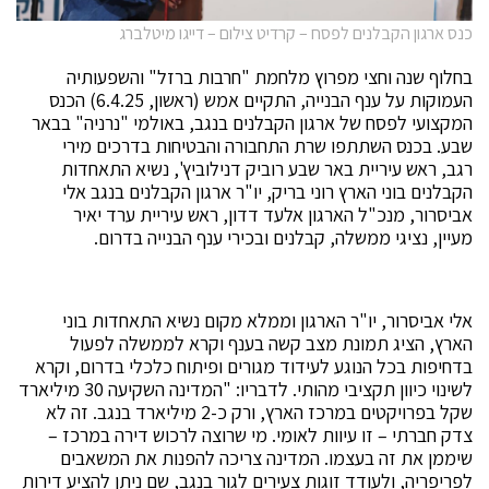
כנס ארגון הקבלנים לפסח – קרדיט צילום – דייגו מיטלברג
בחלוף שנה וחצי מפרוץ מלחמת "חרבות ברזל" והשפעותיה
העמוקות על ענף הבנייה, התקיים אמש (ראשון, 6.4.25) הכנס
המקצועי לפסח של ארגון הקבלנים בנגב, באולמי "נרניה" בבאר
שבע. בכנס השתתפו שרת התחבורה והבטיחות בדרכים מירי
רגב, ראש עיריית באר שבע רוביק דנילוביץ', נשיא התאחדות
הקבלנים בוני הארץ רוני בריק, יו"ר ארגון הקבלנים בנגב אלי
אביסרור, מנכ"ל הארגון אלעד דדון, ראש עיריית ערד יאיר
מעיין, נציגי ממשלה, קבלנים ובכירי ענף הבנייה בדרום.
אלי אביסרור, יו"ר הארגון וממלא מקום נשיא התאחדות בוני
הארץ, הציג תמונת מצב קשה בענף וקרא לממשלה לפעול
בדחיפות בכל הנוגע לעידוד מגורים ופיתוח כלכלי בדרום, וקרא
לשינוי כיוון תקציבי מהותי. לדבריו: "המדינה השקיעה 30 מיליארד
שקל בפרויקטים במרכז הארץ, ורק כ-2 מיליארד בנגב. זה לא
צדק חברתי – זו עיוות לאומי. מי שרוצה לרכוש דירה במרכז –
שיממן את זה בעצמו. המדינה צריכה להפנות את המשאבים
לפריפריה, ולעודד זוגות צעירים לגור בנגב, שם ניתן להציע דירות