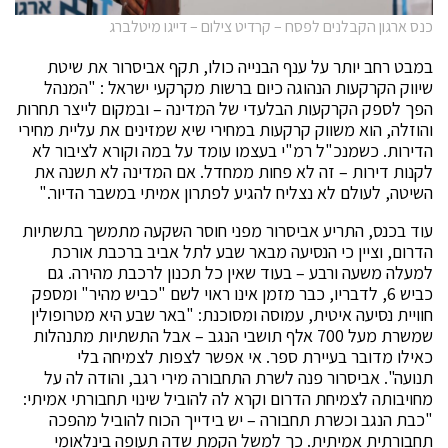
כנס ארגון הקבלנים לפסח – קרדיט צילום – דייגו מיטלברג
במבט רחב יותר על ענף הבנייה כולו, תקף אביסרור את שיטת
שיווק הקרקעות הנהוגה כיום ברשות מקרקעי ישראל : "המנהל
הפך לספק הקרקעות הבלעדי של המדינה – ובמקום לייצר תחרות
והוזלה, הוא משווק קרקעות במחירי שיא שמזינים את עליית מחירי
הדירות. כשמנכ"ל רמ"י בעצמו עומד על במה וקורא לציבור לא
לקנות דירות – זה לא פחות ממחדל. אם המדינה לא תשנה את
השיטה, לעולם לא נצליח להגיע לפתרון אמיתי במשבר הדיור."
עוד בכנס, התריע אביסרור מפני חוסר השקעה מתמשך בתשתיות
הדרום, וציין כי הנסיעה מבאר שבע לתל אביב ברכבת אורכת
למעלה משעה ורבע – בעוד שאין כל תכנון לרכבת מהירה. גם
כביש 6, לדבריו, כבר מזמן אינו ראוי לשם "כביש מהיר" ומספק
חוויית נסיעה איטית, עמוסה ומסוכנת: "באר שבע היא מטרופולין
שמשרת מעל 700 אלף תושבי הנגב – אבל התשתיות מתנהלות
כאילו מדובר בעיירת ספר. אי אפשר לצפות לצמיחה בלי
תנועה". אביסרור פנה לשרת התחבורה מירי רגב, והודה לה על
מחויבותה לצמיחת הדרום וקרא לה להוביל שינוי תחבורתי אמיתי:
"כבת הנגב וכשרת תחבורה – יש בידייך הכוח להוביל מהפכה
תחבורתית אמיתית. כך למשל הקמת שדה תעופה בינלאומי