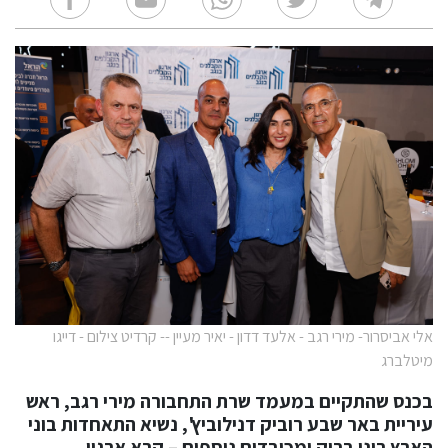
אלי אביסרור- מירי רגב - אלעד דדון - יאיר מעיין -- קרדיט צילום - דייגו
מיטלברג
בכנס שהתקיים במעמד שרת התחבורה מירי רגב, ראש
עיריית באר שבע רוביק דנילוביץ', נשיא התאחדות בוני
הארץ רוני בריק ומכובדים נוספים – קרא ארגון