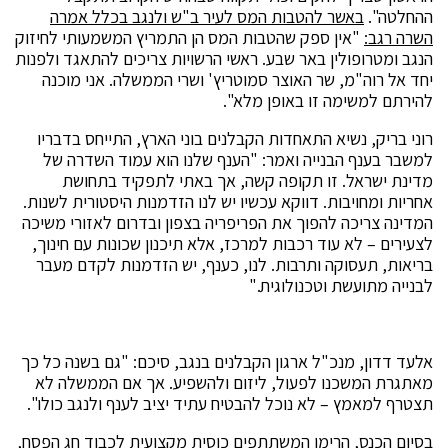
ההחלטה".
באשר להטבות המס לעיר ב"ש ולנגב בכלל אמרה
השרה רגב:
"אין ספק שהטבות המס הן התמריץ המשמעותי לחיזוק
הנגב ומטרופולין באר שבע. ראשי הרשויות צריכים להתאגד ולפנות
יחד אל רוה"מ, שר האוצר סמוטריץ' ושרי הממשלה. אני מוכנה
להירתם למשימה זו באופן מלא".
רוני בריק, נשיא התאחדות הקבלנים בוני הארץ, התייחס בדבריו
למשבר בענף הבנייה ואמר: "הענף שלנו הוא עמוד השדרה של
מדינת ישראל. זו תקופה קשה, אך באתי לתפקיד בתחושת
אחריות ומחויבות. דווקא עכשיו יש לנו הזדמנות היסטורית לשנות.
המדינה צריכה להפוך את הפריפריה בצפון ובדרום לאזורי משיכה
לצעירים – לא עוד רכבות למרכז, אלא תיכנון שכונות עם חינוך,
בריאות, תעסוקה ותרבות. לנו, כענף, יש הזדמנות לקדם מעבר
לבנייה מתועשת וטכנולוגית."
אלעד דדון, מנכ"ל ארגון הקבלנים בנגב, סיכם: "גם בשנה כל כך
מאתגרת המשכנו לפעול, ליזום ולהשפיע. אך אם הממשלה לא
תצטרף למאמץ – לא נוכל להבטיח עתיד יציב לענף ולנגב כולו".
בסיום הכנס, הרימו המשתתפים כוסית מקצועית לכבוד חג הפסח,