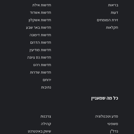
בריאות
חדשות אילת
דעות
חדשות אשדוד
זירת המומחים
חדשות אשקלון
חקלאות
חדשות באר שבע
חדשות דימונה
חדשות הדרום
חדשות מודיעין
חדשות נס ציונה
חדשות רהט
חדשות שדרות
ירוחם
נתיבות
כל מה שמעניין
מדע וטכנולוגיה
צרכנות
משפטי
קהילה
נדל"ן
שיווק באינטרנט