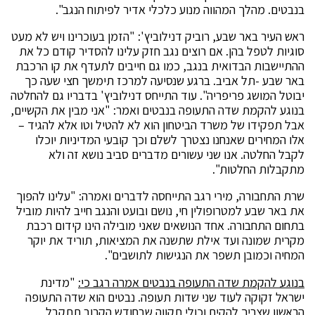
בנבטים. מהלך המהווה מנוע כלכלי אדיר לפיתוח הנגב".
ראש העיר באר שבע, רוביק דנילוביץ': "הזמן בעוכרינו ויש לא מעט
סוגיות לטפל בהן. אם רוצים נגב חזק עלינו להסדיר קודם כל את
ההתיישבות הבדואית בנגב, כמו גם חייבים לתעדף את קו הרכבת
באר שבע -תל אביב. ברגע שנסיעה למרכז תימשך חצי שעה כך
יבוטל המושג פריפריה". עוד התייחס דנילוביץ' בדבריו גם להחלטה
בנוגע להקמת שדה התעופה בנבטים ואמר: "אני מבין את הקשיים,
אבל תפקידו של משרד הביטחון הוא לא להטיל וטו אלא להגיד –
אלו המחירים שאנחנו נצטרך לשלם וכך קובעי המדיניות יוכלו
לקבל החלטה. אנו שני עשורים מדברים סביב נושא זה ולא
מתקבלות החלטות".
שרת התחבורה, מירי רגב התייחסה לדברים ואמרה: "עלינו להפוך
את באר שבע למטרופולין חי, נושם ובועט והנגב חייב להיות מוביל
בתחום התחבורה. אחד הנושאים שאני מובילה הינו קידום רכבת
מקרית שמונה ועד אילת שתשנה את המציאות, תוריד את יוקר
המחיה וכמובן תשפר את הנגישות לתושבים".
בנוגע להקמת שדה התעופה בנבטים אמרה רגב כי:
"מדינת
ישראל זקוקה לעוד שני שדות תעופה. נבטים הוא שדה התעופה
הראשון שצריך להקים וכולי תקווה שבחודש הקרוב תתקבל