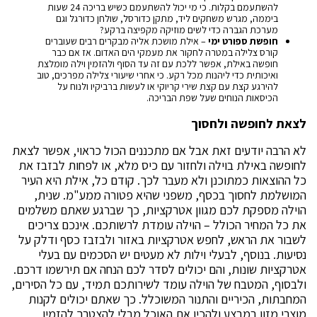
להשתעמם בקלות. כי מי יכול להשתעמם כשיש בריכה 24 שעות
ביממה, מגרש משחקים ליד, מתקן כדורסל, שולחן כדורגל וגם
מערכת הגברה כדי לשים מוזיקה מקפיצה ברקע?
חופשת ספורט ימי
– אילת מושכת אליה מבקרים רבים שעוברים
קורס צלילה במטרה לחקור את מעמקי הים האדום. אז אם כבר
חופשה באילת, אפשר ללכת עם זה עד הסוף ולהזמין וילה מומלצת
ואיכותית כדי ליהנות מכל רקע. כי אחרי שיעורי צלילה מפרכים, טוב
להירגע קצת עם קצת שירי קריוקי או לעשות ברביקיו ולנוח על
הכיסאות הנוחים שעל שפת הבריכה.
לצאת לחופשה ולחסוך
לא הרבה יודעים זאת אבל אם מתכננים הכול כראוי, אפשר לצאת
לחופשה באילת בוילה ולחזור עם כיס מלא, או לפחות לבזבז את
כל ההוצאות כמתוכנן ולא מעבר לכך. קודם כל, אילת היא העיר
המושלמת לחסוך בכסף, משפני שהיא פטורה ממע"מ. שנית,
הוילה מספקת לכם מגוון אטרקציות, כך שברגע שאתם משלמים
את כל המחיר הכולל – הוילה עומדת לרשותכם. אינכם צריכים
לשבור את הראש, לחפש אטרקציות באזור ולבזבז כסף ודלק על
נסיעות. בנוסף, לבעלי וילות לא מעטים יש הסכמים עם בעלי
אטרקציות שונות, והם יכולים לסדר לכם הנחה אם תירשמו דרכם.
ולבסוף, המטבח של הוילה עומד לשירותכם תמיד, עם כל הסירים,
המחבתות, הכיריים והתנור המשוכלל. כך שאתם יכולים לקנות
מוצרי מזון במבצע ולהכין את האוכל מבלי להצטרך להזמין