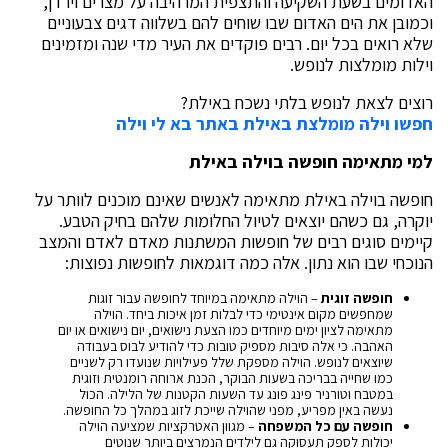
האדומים בשעת השקיעה והתצפית המרהיבה על מצרים וירדן,
וכמובן את הים האדום שבו שוחים להם בשלווה דגים צבעוניים
שלא רואים בכל יום. רבים פוקדים את העיר מדי שנה ומזמינים
וילות מומלצות לנופש.
רוצים לצאת לנופש בלתי נשכח באילת?
חפשו וילה מומלצת באילת באתר בא לי וילה
למי מתאימה חופשה בוילה באילת
חופשה בוילה באילת מתאימה לאנשים שאינם מוכנים לוותר על
יוקרה, גם כשהם יוצאים לטיול החלומות שלהם בחיק הטבע.
קיימים סוגים רבים של חופשות המשתנות מאדם לאדם והמצב
הנוכחי שבו הוא נתון. אלה כמה דוגמאות לחופשות נפוצות:
חופשה זוגית
– הוילה מתאימה במיוחד לחופשה עבור זוגות
שמחפשים מקום אינטימי כדי לבלות זמן איכות ביחד. הוילה
מתאימה לציון ימים מיוחדים כמו הצעת נישואים, יום נישואים או יום
האהבה. כי אלה סיבות מספיק טובות כדי להודיע לבוס בעבודה
שיוצאים לנופש. הוילה מספקת שלל פעילויות שנועדו רק לשניים
כמו שחייה בבריכה בשעות הבוקר, הכנת ארוחה רומנטית וזוגית
במטבח וטורניר פינג פונג עד השעות הקטנות של הלילה. הכול
נעשה באין מפריע, מפני שהוילה שייכת לזוג במהלך כל החופשה.
חופשה עם כל המשפחה
– מגוון האטרקציות שמציעה הוילה
יכולות לספק תעסוקה גם לילדים הנמרצים ביותר שנוטים