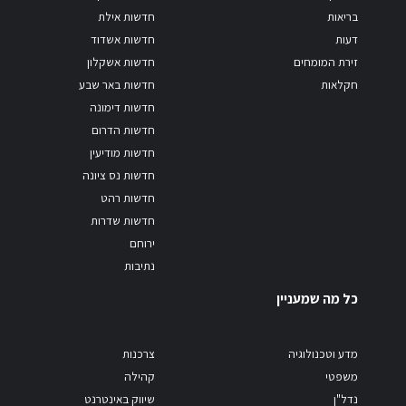
בריאות
חדשות אילת
דעות
חדשות אשדוד
זירת המומחים
חדשות אשקלון
חקלאות
חדשות באר שבע
חדשות דימונה
חדשות הדרום
חדשות מודיעין
חדשות נס ציונה
חדשות רהט
חדשות שדרות
ירוחם
נתיבות
כל מה שמעניין
מדע וטכנולוגיה
צרכנות
משפטי
קהילה
נדל"ן
שיווק באינטרנט