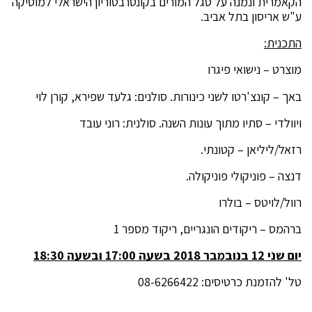
הקאמרית ונמנה על סגל המורים בקונסרבטוריון הישראלי למוסיקה
ע"ש אריסון בתל אביב.
התכנית:
מוצרט – נישואי פיגרו
באך – קונצ'רטו לשני כינורות. סולנים: גלעד שפירא, קורן לוי
ויוולדי – סתיו מתוך עונות השנה. סולנית: רוני עובד
רזאל/ליליאן – קטונתי.
דנצה – פוניקולי פוניקולה.
רוול/לויטס – בולרו
ברהמס – ריקודים הונגריים, ריקוד מספר 1
יום שני 12 בנובמבר 2018 בשעה 17:00 ובשעה 18:30
טל' להזמנת כרטיסים: 08-6266422