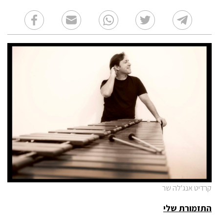
קרדיט אנג'לה שר
התזמורת שלי