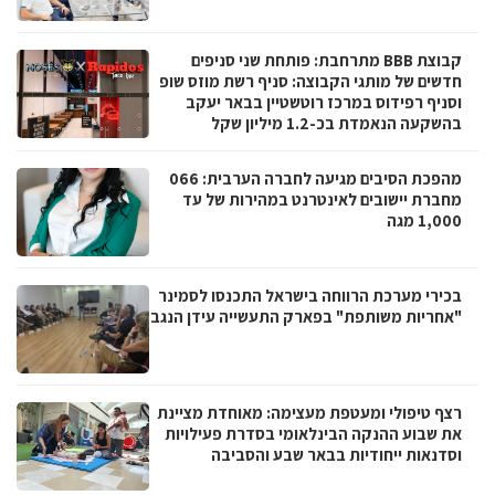
קבוצת BBB מתרחבת: פותחת שני סניפים
חדשים של מותגי הקבוצה: סניף רשת מוזס שופ
וסניף רפידוס במרכז רוטשטיין בבאר יעקב
בהשקעה הנאמדת בכ-1.2 מיליון שקל
מהפכת הסיבים מגיעה לחברה הערבית: 066
מחברת יישובים לאינטרנט במהירות של עד
1,000 מגה
בכירי מערכת הרווחה בישראל התכנסו לסמינר
"אחריות משותפת" בפארק התעשייה עידן הנגב
רצף טיפולי ומעטפת מעצימה: מאוחדת מציינת
את שבוע ההנקה הבינלאומי בסדרת פעילויות
וסדנאות ייחודיות בבאר שבע והסביבה