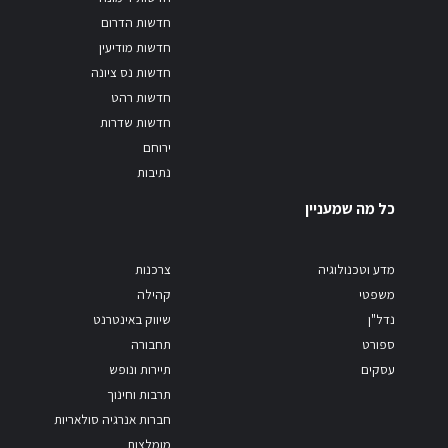
חדשות הדרום
חדשות מודיעין
חדשות נס ציונה
חדשות רהט
חדשות שדרות
ירוחם
נתיבות
כל מה שמעניין
מדע וטכנולוגיה
צרכנות
משפטי
קהילה
נדל"ן
שיווק באינטרנט
ספורט
תחבורה
עסקים
תיירות ונופש
תרבות וחינוך
חברות אנרגיה סולאריות
מומלצות