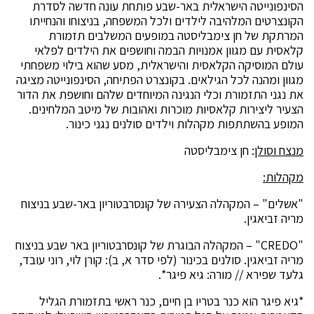
הסינפונייטה הישראלית באר-שבע פותחת עונה חדשה לסדרת
הקונצרטים המלהיבה לילדים ולכל המשפחה, בניצוחו והנחייתו
המרתקת של חן צימבליסטה במופעים המשלבים תזמורת
קלאסית עם מגוון אמנויות הבמה וחושפים את הילדים לפלאי
עולם המוסיקה הקלאסית והישראלית, מסע שהוא בילוי משפחתי
מגוון ומהנה לכל הגילאים. בקונצרט הפתיחה, הסינפונייטה מציגה
את נגני התזמורת וכלי הנגינה המיוחדים שלהם וחושפת את הדור
הצעיר ליצירות קלאסיות מוכרות ואהובות של מיטב המלחינים.
המופע בהשתתפות מקהלות וילדים סולנים נגני כינור.
מנצח וסולן
: חן צימבליסטה
מקהלות:
"אשלים" – המקהלה הצעירה של קונסרבטוריון באר-שבע בניצוח
מריה זביאגין.
"CREDO" – המקהלה הבוגרת של קונסרבטוריון באר שבע בניצוח
מריה זביאגין. סולנים בכינור (לפי סדר א, ב): קורן לוי, רוני עובד,
גלעד שפירא // מורה: גיא פיגר*.
*גיא פיגר הוא כנר בטריו בן חיים, כנר ראשי בתזמורת הגליל