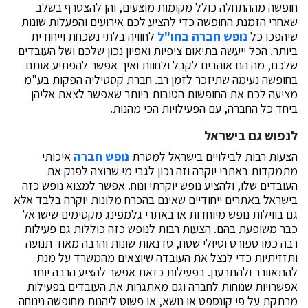
חופשה מההתחלה כולל מקומות מוצעים, והן להצטרף בשלב
שאחרי הזמנת החופשה כדי להציע לכם אירועים והפעלות שונות
שיהפכו כל
נופש חברה בחו"ל
לחוויה בלתי נשכחת וייחודית
ביותר. הכל ייעשה בתיאום ציפיות ואפיון נכון שלכם ושל העובדים
שלכם, מה הם אוהבים לקבל ולחוות ואיך אפשר להפתיע אותם
בחופשה נעימה שתיזכר לזמן רב. חברת קסטיליה הפקות בע"מ
מציעה לכם את החופשות הטובות ביותר שאפשר לצאת אליהן
ביחד כל החברה, עם הפעילויות הכי מהנות.
לנפוש גם בישראל
הצעות רבות לבילויים בישראל למטרת
נופש חברה
איכותי
מתמקדות באתרי יוקרה וזה נכון לגבי מי שרוצה לפנק את
העובדים שלו, ולהציע נופש יוקרתי ונוח. אפשר למצוא נופש כזה
בישראל באתרים ייחודיים שאינם בהכרח מלונות יוקרה בלבד אלא
גם בווילות נופש מיוחדות או באתרי גלמפינג מקסימים שישראל
כבר משופעת בהם. הצעות רבות לנופש כזה כוללות גם פעילות
רבה כמו ספורט וטיולי שטח, סדנאות שונות והרבה מאוד תנועה
ותזזיתיות כדי לנצל את העובדה שיוצאים מהמשרד על מנת
להתאוורר ולהתרענן. בפעילות כזאת אפשר להציע הרבה יותר
אפשרויות שנוחות לחברה וגם מאתגרות את העובדים בפעילות
מרתקת על פי קונספט או נושא, או פשוט ליהנות מחופשה נינוחה