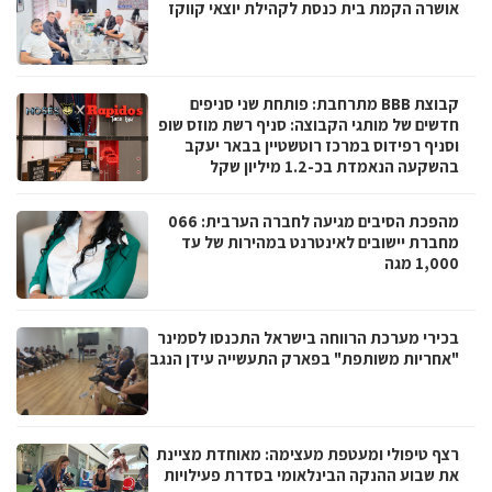
אושרה הקמת בית כנסת לקהילת יוצאי קווקז
קבוצת BBB מתרחבת: פותחת שני סניפים
חדשים של מותגי הקבוצה: סניף רשת מוזס שופ
וסניף רפידוס במרכז רוטשטיין בבאר יעקב
בהשקעה הנאמדת בכ-1.2 מיליון שקל
מהפכת הסיבים מגיעה לחברה הערבית: 066
מחברת יישובים לאינטרנט במהירות של עד
1,000 מגה
בכירי מערכת הרווחה בישראל התכנסו לסמינר
"אחריות משותפת" בפארק התעשייה עידן הנגב
רצף טיפולי ומעטפת מעצימה: מאוחדת מציינת
את שבוע ההנקה הבינלאומי בסדרת פעילויות