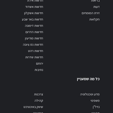
בריאות
חדשות אילת
דעות
חדשות אשדוד
זירת המומחים
חדשות אשקלון
חקלאות
חדשות באר שבע
חדשות דימונה
חדשות הדרום
חדשות מודיעין
חדשות נס ציונה
חדשות רהט
חדשות שדרות
ירוחם
נתיבות
כל מה שמעניין
מדע וטכנולוגיה
צרכנות
משפטי
קהילה
נדל"ן
שיווק באינטרנט