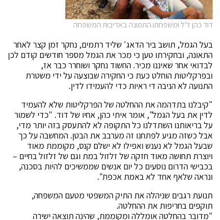
דוד כהן ז"ל ומשפחתו.התמונה באדיבות המשפחה
בעל הגמל, תושב ביר הדאג' שליד רתמים, נחקר זמן קצר לאחר
התאונה, ובחקירתו טען כי מכר את הגמל מספר חודשים קודם לכן
לבדואי אחר שאיננו מכיר. החשוד נחקר ושוחרר כבר אז,
ובפרקליטות הוחלט כעת כי החקירה שבוצעה על ידי משטרת
התנועה לא הניבה די ראיות כדי להעמידו לדין.
"קיבלנו בתדהמה את ההחלטה של הפרקליטות שלא להעמיד
לדין את בעל הגמל", אומר איתי כהן, אחיו של דוד. "כדי לשמור
על בריאותנו השתדלנו כל התקופה לא להתעסק בזה יותר מדי,
אבל כשזה מגיע לפתחנו זה מערבב את הבטן. המחשבה על כך
שבעל הגמל לא נענש ואפילו לא ישלם קנס, מקוממת מאוד
ויוצרת תחושה מאוד חזקה של זלזול במת וגם של זלזול בחיים –
בכבישי הדרום נוסעים כל יום אנשים שממשיכים להיות בסכנה,
ונראה שלאף אחד לא באמת אכפת".
תנועת רגבים שניהלה את התיק המשפטי מטעם המשפחה,
תוקפים בחריפות את ההחלטה.
"מדובר בהחלטה אומללה ומקוממת, שהינה תוצאה ישירה