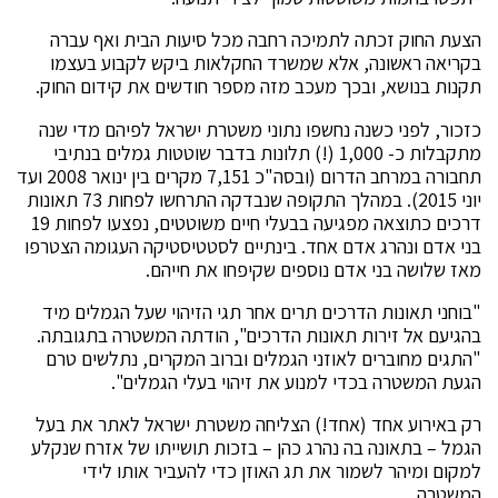
הצעת החוק זכתה לתמיכה רחבה מכל סיעות הבית ואף עברה
בקריאה ראשונה, אלא שמשרד החקלאות ביקש לקבוע בעצמו
תקנות בנושא, ובכך מעכב מזה מספר חודשים את קידום החוק.
כזכור, לפני כשנה נחשפו נתוני משטרת ישראל לפיהם מדי שנה
מתקבלות כ- 1,000 (!) תלונות בדבר שוטטות גמלים בנתיבי
תחבורה במרחב הדרום (ובסה"כ 7,151 מקרים בין ינואר 2008 ועד
יוני 2015). במהלך התקופה שנבדקה התרחשו לפחות 73 תאונות
דרכים כתוצאה מפגיעה בבעלי חיים משוטטים, נפצעו לפחות 19
בני אדם ונהרג אדם אחד. בינתיים לסטטיסטיקה העגומה הצטרפו
מאז שלושה בני אדם נוספים שקיפחו את חייהם.
"בוחני תאונות הדרכים תרים אחר תגי הזיהוי שעל הגמלים מיד
בהגיעם אל זירות תאונות הדרכים", הודתה המשטרה בתגובתה.
"התגים מחוברים לאוזני הגמלים וברוב המקרים, נתלשים טרם
הגעת המשטרה בכדי למנוע את זיהוי בעלי הגמלים".
רק באירוע אחד (אחד!) הצליחה משטרת ישראל לאתר את בעל
הגמל – בתאונה בה נהרג כהן – בזכות תושייתו של אזרח שנקלע
למקום ומיהר לשמור את תג האוזן כדי להעביר אותו לידי
המשטרה.