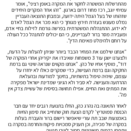
מהתרשלות המשטרה לחקור את המקרה באופן רציני", אומר
עמיחי יוגב, רכז מחוז דרום בארגון. "זהו אחד המקרים היחידים
שזהותו של בעל הגמל היתה ידועה, ובמבחן התוצאה העבריין
נמלט מעונש בעזרת תירוץ מגוחך כי הוא מכר את הגמל לאדם
לא ידוע. ההתנהלות המשטרתית בפרשה גורמת לזילות בחיי אדם,
ומעבירה מסר ברור לעבריינים, כי הם יכולים להתנהל ככל העולה
על רוחם ולהימלט מאימת הדין".
"אנחנו שילמנו את המחיר הכבד ביותר שניתן להעלות על הדעת,
ולצערנו ישנן עוד 3 משפחות שאיבדו את יקיריהן אחרי המקרה של
דוד", מוסיף אחיו של כהן. "אנחנו מקווים שנראה שינוי גם ברמת
החקיקה וגם ברמת הענישה, כדי שמקרים כאלו לא יחזרו על
עצמם, שיהיה טיפול בתשתיות, בחינוך למודעות ובהעלאת
ההרתעה והענישה. לא סביר ולא הגיוני שמדינת ישראל מפקירה
את המתים ואת החיים. אפילו תחושה בסיסית של עשיית צדק אין
פה".
לאחר התאונה בה נהרג כהן, החלו בתנועת רגבים יחד עם חבר
הכנסת סמוטריץ' לקדם הצעת חוק שתחייב את סימון החיות
באמצעות שבב תת עורי שיאפשר רישום ברור והעברת בעלות
במקרה של מכירה, וכן תעניק סמכויות פיקוח והחרמה במקרה בו
ייתפסו בהמות משוטטות סמוך לצירי תנועה.