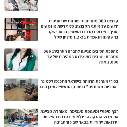
קבוצת BBB מתרחבת: פותחת שני סניפים
חדשים של מותגי הקבוצה: סניף רשת מוזס שופ
וסניף רפידוס במרכז רוטשטיין בבאר יעקב
בהשקעה הנאמדת בכ-1.2 מיליון שקל
מהפכת הסיבים מגיעה לחברה הערבית: 066
מחברת יישובים לאינטרנט במהירות של עד
1,000 מגה
בכירי מערכת הרווחה בישראל התכנסו לסמינר
"אחריות משותפת" בפארק התעשייה עידן הנגב
רצף טיפולי ומעטפת מעצימה: מאוחדת מציינת
את שבוע ההנקה הבינלאומי בסדרת פעילויות
וסדנאות ייחודיות בבאר שבע והסביבה