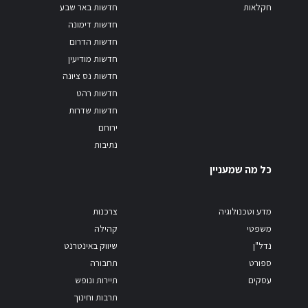
חקלאות
חדשות באר שבע
חדשות דימונה
חדשות הדרום
חדשות מודיעין
חדשות נס ציונה
חדשות רהט
חדשות שדרות
ירוחם
נתיבות
כל מה שמעניין
מדע וטכנולוגיה
צרכנות
משפטי
קהילה
נדל"ן
שיווק באינטרנט
ספורט
תחבורה
עסקים
תיירות ונופש
תרבות וחינוך