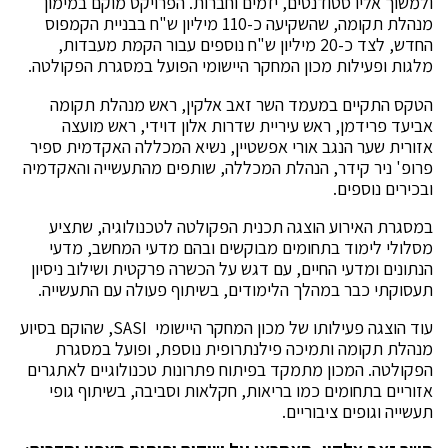
ולמשוך אליו סטודנטים, יזמים וחברות. הפרויקט מוקם במימון
מנהלת תקומה, שהשקיעה כ-110 מיליון ש"ח בבניית הקמפוס
החדש, לצד כ-20 מיליון ש"ח נוספים עבור הקמת מעבדות,
מלגות ופעילות מכון המחקר היישומי הפועל במסגרת הפקולטה.
הטקס התקיים במעמד השר זאב אלקין, ראש מנהלת תקומה
אביעד פרידמן, ראש עיריית שדרות אלון דוידי, ראש מועצה
אזורית שער הנגב אורי אפשטיין, נשיא המכללה האקדמית ספיר
פרופ' ניר קידר, הנהלת המכללה, שותפים מהתעשייה והאקדמיה
ובכירים נוספים.
במסגרת האירוע הוצגה תכנית הפקולטה לטכנולוגיה, שתציע
מסלולי לימוד בתחומים מבוקשים ובהם מדעי המחשב, מדעי
הנתונים ומדעי החיים, עם דגש על הכשרה פרקטית ושילוב ניסיון
תעסוקתי כבר במהלך הלימודים, בשיתוף פעולה עם התעשייה.
עוד הוצגה פעילותו של מכון המחקר היישומי SASI, שהוקם בסיוע
מנהלת תקומה ותמיכה פילנתרופית נוספת, ופועל במסגרת
הפקולטה. המכון מתמקד בפיתוח פתרונות טכנולוגיים לאתגרים
אזוריים בתחומים כמו בריאות, חקלאות וסביבה, בשיתוף גופי
תעשייה וגופים ציבוריים.