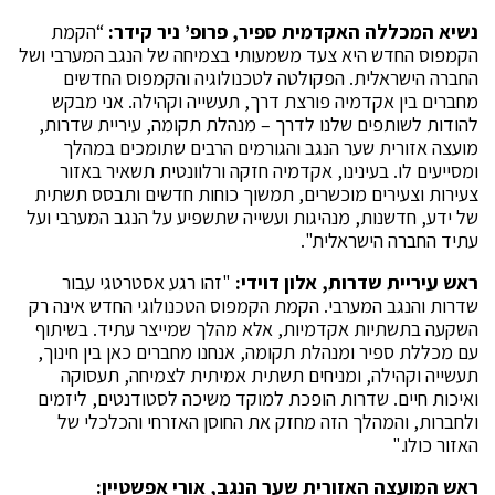
נשיא המכללה האקדמית ספיר, פרופ’ ניר קידר:
“הקמת
הקמפוס החדש היא צעד משמעותי בצמיחה של הנגב המערבי ושל
החברה הישראלית. הפקולטה לטכנולוגיה והקמפוס החדשים
מחברים בין אקדמיה פורצת דרך, תעשייה וקהילה. אני מבקש
להודות לשותפים שלנו לדרך – מנהלת תקומה, עיריית שדרות,
מועצה אזורית שער הנגב והגורמים הרבים שתומכים במהלך
ומסייעים לו. בעינינו, אקדמיה חזקה ורלוונטית תשאיר באזור
צעירות וצעירים מוכשרים, תמשוך כוחות חדשים ותבסס תשתית
של ידע, חדשנות, מנהיגות ועשייה שתשפיע על הנגב המערבי ועל
עתיד החברה הישראלית".
ראש עיריית שדרות, אלון דוידי:
"זהו רגע אסטרטגי עבור
שדרות והנגב המערבי. הקמת הקמפוס הטכנולוגי החדש אינה רק
השקעה בתשתיות אקדמיות, אלא מהלך שמייצר עתיד. בשיתוף
עם מכללת ספיר ומנהלת תקומה, אנחנו מחברים כאן בין חינוך,
תעשייה וקהילה, ומניחים תשתית אמיתית לצמיחה, תעסוקה
ואיכות חיים. שדרות הופכת למוקד משיכה לסטודנטים, ליזמים
ולחברות, והמהלך הזה מחזק את החוסן האזרחי והכלכלי של
האזור כולו."
ראש המועצה האזורית שער הנגב, אורי אפשטיין: