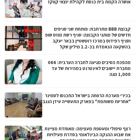
אושרה הקמת בית כנסת לקהילת יוצאי קווקז
קבוצת BBB מתרחבת: פותחת שני סניפים
חדשים של מותגי הקבוצה: סניף רשת מוזס שופ
וסניף רפידוס במרכז רוטשטיין בבאר יעקב
בהשקעה הנאמדת בכ-1.2 מיליון שקל
מהפכת הסיבים מגיעה לחברה הערבית: 066
מחברת יישובים לאינטרנט במהירות של עד
1,000 מגה
בכירי מערכת הרווחה בישראל התכנסו לסמינר
"אחריות משותפת" בפארק התעשייה עידן הנגב
רצף טיפולי ומעטפת מעצימה: מאוחדת מציינת
את שבוע ההנקה הבינלאומי בסדרת פעילויות