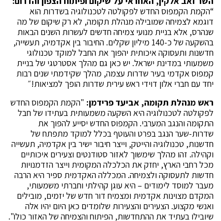
השר זאב אלקין, האחראי על שיקום ופיתוח הצפון והדרום:
“הקמת הקמפוס החדש לפקולטה לטכנולוגיה בשדרות הוא
דוגמא לצמיחה שמובילה מנהלת תקומה, לא רק שיקום של מה
שנהרס, אלא בניית מנועי צמיחה חדשים לעשרות השנים הבאות
בהשקעה של כ-140 מיליון שקלים. החיבור בין אקדמיה, תעשייה,
חדשנות ותעסוקה איכותית יהפוך את החבל למוקד טכנולוגי
משמעותי במדינת ישראל. יש כאן גם מהלך אסטרטגי של בניית
קמפוס אקדמי בעיר שדרות עצמה, מהלך שקידמתי שנים רבות
יחד עם חברי אלון דוידי ראש עירית שדרות הופך למציאות!״
ראש מנהלת תקומה, אביעד פרידמן:
"הקמת הקמפוס החדש
לפקולטה לטכנולוגיה היא השקעה משמעותית בעתידו של חבל
התקומה והנגב המערבי. הקמפוס החדש יסייע להפוך את
שדרות-שער הנגב בפרט והעוטף בכלל למוקד מתפתח של
חדשנות, טכנולוגיה והייטק, וייצר חיבור ישיר בין אקדמיה, תעשייה
וקהילה. זהו מהלך שימשוך לאזור סטודנטים וצעירים איכותיים
מכל רחבי הארץ, יחזק את הכלכלה המקומית וייצר הזדמנויות
חדשות לתעסוקה ולצמיחה. המכללה האקדמית ספיר היא הרבה
מעבר למוסד לימודים – היא עוגן קהילתי וחברתי משמעותי,
המקדם מצוינות אקדמית ומצמיח דור חדש של יזמים, מובילים
ואנשי מקצוע. הצעירים והצעירות שלומדים כאן היום יהיו אלה
שיובילו בעתיד את ההתחדשות, הפיתוח והצמיחה של האזור כולו".