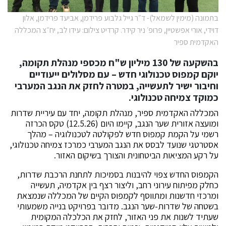
בתמונה (מימין לשמאל)- ד״ר גייל גלבוע פרידמן, אביעד פרידמן, אלון
דוידי, אורי אפשטיין, פרופ׳ ניר קידר. קרדיט צילום: עידו לב, יח״צ המכללה
האקדמית ספיר
בהשקעה של 130 מיליון ש"ח מכספי מנהלת תקומה,
יוקם קמפוס טכנולוגי חדש – עם מסלולים ייעודיים
וחיבור ישיר לתעשייה, במטרה לחזק את הנגב המערבי
כמוקד צמיחה טכנולוגי.
המכללה האקדמית ספיר, מנהלת תקומה, יחד עם עיריית שדרות
ומועצה אזורית שער הנגב, קיימו היום (12.5.26) טקס הכרזה
רשמי על הקמת קמפוס חדש לפקולטה לטכנולוגיה – מהלך
אסטרטגי שנועד לבסס את הנגב המערבי כמרכז צמיחה טכנולוגי,
על רקע המציאות הביטחונית והצורך בשיקום האזור.
הקמפוס החדש צפוי להיבנות בסמיכות לתחנת הרכבת שדרות,
כחלק מפיתוח עירוני רחב, וליצור רצף בין אקדמיה, תעשייה
ומרכזי חדשנות ומתווסף לקמפוס הקיים של המכללה שנמצאת
בשטחה של שדרות-שער הנגב. מדובר בפרויקט בנייה משמעותי
שעתיד לשנות את פני האזור, לחזק את הכלכלה המקומית