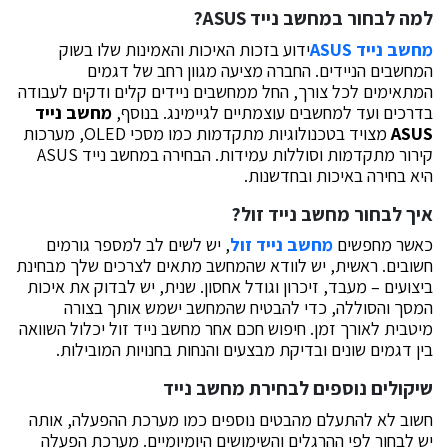
למה לבחור במחשב נייד ASUS?
מחשב נייד ASUS
ידוע בזכות האיכות והאמינות שלו בשוק
המחשבים הניידים. החברה מציעה מגוון רחב של דגמים
המתאימים לכל צורך, החל ממחשבים ניידים קלים ודקים לעבודה
בדרכים ועד למחשבים עוצמתיים לגיימינג. בנוסף,
מחשב נייד
ASUS
מצויד בטכנולוגיות מתקדמות כמו מסכי OLED, מערכות
קירור מתקדמות וסוללות עמידות. הבחירה במחשב נייד ASUS
היא בחירה באיכות ובחדשנות.
איך לבחור מחשב נייד זול?
כאשר מחפשים
מחשב נייד זול
, יש לשים לב למספר גורמים
חשובים. ראשית, יש לוודא שהמחשב מתאים לצרכים שלך מבחינת
ביצועים – מעבד, זיכרון וגודל אחסון. שנית, יש לבדוק את איכות
המסך והסוללה, כדי להבטיח שהמחשב ישמש אותך בצורה
מיטבית לאורך זמן. חיפוש חכם אחר מחשב נייד זול יכלול השוואה
בין דגמים שונים ובדיקת מבצעים והנחות בחנויות המובילות.
שיקולים נוספים לבחירת מחשב נייד
חשוב לא להתעלם מהבטים נוספים כמו מערכת ההפעלה, אותה
יש לבחור לפי ההרגלים והשימושים היומיומיים. מערכת הפעלה