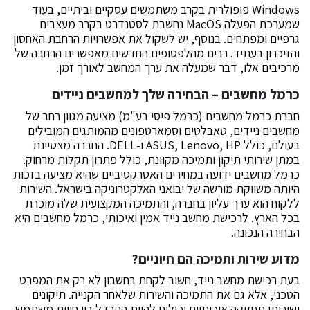
Windows פופולרית בקרב משתמשים עסקיים וביתיים, בעוד
שמערכת הפעלה MacOS נחשבת לסטנדרט בקרב מעצבים
גרפיים ומפתחים. בנוסף, יש לשקול את אפשרויות הרחבת האחסון
והזיכרון בעתיד. רבים מהלפטופים החדשים מאפשרים הרחבה של
מרכיבים אלו, דבר שמעלה את ערך המחשב לאורך זמן.
כרמל מחשבים – הבחירה שלך למחשבים ניידים
חברת כרמל מחשבים (כרמל פיסי בע"מ) מציעה מגוון רחב של
מחשבים ניידים, טאבלטים וסמארטפונים מהמותגים המובילים
בעולם, כולל ASUS, Lenovo, HP ו-DELL. החברה מצטיינת
במתן שירותי תיקון ותמיכה מקוונת, כולל פתרון תקלות מרחוק.
כרמל מחשבים ידועה במחירים האטרקטיביים שהיא מציעה בזכות
היותה משווקת מורשה של יבואני האלקטרוניקה בישראל. השירות
ללקוח הוא ערך עליון בחברה, והתמיכה המקצועית שלה מוכרת
בכל הארץ. לרכישת מחשב נייד אמין ואיכותי, כרמל מחשבים היא
הבחירה הנכונה.
מדוע שירות ותמיכה הם חיוניים?
בעת רכישת מחשב נייד, חשוב לקחת בחשבון לא רק את המפרט
הטכני, אלא גם את התמיכה והשירות שלאחר הקנייה. תיקונים
ושירותי תחזוקה איכותיים יכולים להיות ההבדל בין חווית משתמש