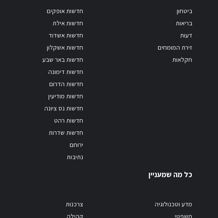
ביטחון
חדשות אופקים
בריאות
חדשות אילת
דעות
חדשות אשדוד
זירת המומחים
חדשות אשקלון
חקלאות
חדשות באר שבע
חדשות דימונה
חדשות הדרום
חדשות מודיעין
חדשות נס ציונה
חדשות רהט
חדשות שדרות
ירוחם
נתיבות
כל מה שמעניין
מדע וטכנולוגיה
צרכנות
משפטי
קהילה