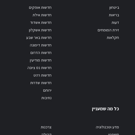
ביטחון
חדשות אופקים
בריאות
חדשות אילת
דעות
חדשות אשדוד
זירת המומחים
חדשות אשקלון
חקלאות
חדשות באר שבע
חדשות דימונה
חדשות הדרום
חדשות מודיעין
חדשות נס ציונה
חדשות רהט
חדשות שדרות
ירוחם
נתיבות
כל מה שמעניין
מדע וטכנולוגיה
צרכנות
משפטי
קהילה