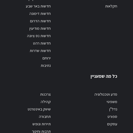
חקלאות
חדשות באר שבע
חדשות דימונה
חדשות הדרום
חדשות מודיעין
חדשות נס ציונה
חדשות רהט
חדשות שדרות
ירוחם
נתיבות
כל מה שמעניין
מדע וטכנולוגיה
צרכנות
משפטי
קהילה
נדל"ן
שיווק באינטרנט
ספורט
תחבורה
עסקים
תיירות ונופש
תרבות וחינוך