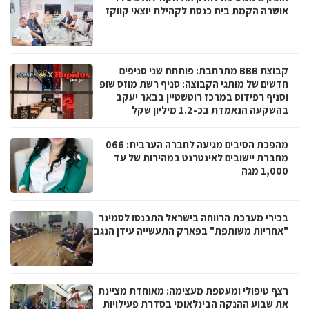
אושרה הקמת בית כנסת לקהילת יוצאי קווקז
קבוצת BBB מתרחבת: פותחת שני סניפים
חדשים של מותגי הקבוצה: סניף רשת מוזס שופ
וסניף רפידוס במרכז רוטשטיין בבאר יעקב
בהשקעה הנאמדת בכ-1.2 מיליון שקל
מהפכת הסיבים מגיעה לחברה הערבית: 066
מחברת יישובים לאינטרנט במהירות של עד
1,000 מגה
בכירי מערכת הרווחה בישראל התכנסו לסמינר
"אחריות משותפת" בפארק התעשייה עידן הנגב
רצף טיפולי ומעטפת מעצימה: מאוחדת מציינת
את שבוע ההנקה הבינלאומי בסדרת פעילויות