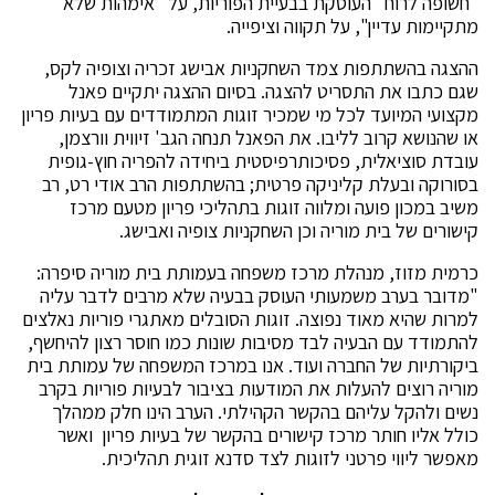
"חשופה לרוח" העוסקת בבעיית הפוריות, על "אימהות שלא
מתקיימות עדיין", על תקווה וציפייה
.
ההצגה בהשתתפות צמד השחקניות אבישג זכריה וצופיה לקס,
שגם כתבו את התסריט להצגה. בסיום ההצגה יתקיים פאנל
מקצועי המיועד לכל מי שמכיר זוגות המתמודדים עם בעיות פריון
או שהנושא קרוב לליבו. את הפאנל תנחה הגב' זיווית וורצמן,
עובדת סוציאלית, פסיכותרפיסטית ביחידה להפריה חוץ-גופית
בסורוקה ובעלת קליניקה פרטית; בהשתתפות הרב אודי רט, רב
משיב במכון פועה ומלווה זוגות בתהליכי פריון מטעם מרכז
קישורים של בית מוריה וכן השחקניות צופיה ואבישג
.
כרמית מזוז, מנהלת מרכז משפחה בעמותת בית מוריה סיפרה:
"מדובר בערב משמעותי העוסק בבעיה שלא מרבים לדבר עליה
למרות שהיא מאוד נפוצה. זוגות הסובלים מאתגרי פוריות נאלצים
להתמודד עם הבעיה לבד מסיבות שונות כמו חוסר רצון להיחשף,
ביקורתיות של החברה ועוד. אנו במרכז המשפחה של עמותת בית
מוריה רוצים להעלות את המודעות בציבור לבעיות פוריות בקרב
נשים ולהקל עליהם בהקשר הקהילתי. הערב הינו חלק ממהלך
כולל אליו חותר מרכז קישורים בהקשר של בעיות פריון ואשר
מאפשר ליווי פרטני לזוגות לצד סדנא זוגית תהליכית.