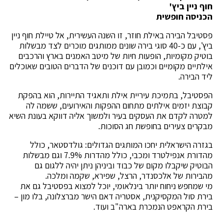
חוף ניין ביץ'
הכניסה חופשית
פסטיבל הבירה באילת חוזר, זו השנה העשירית, אל טיילת חוף ניין
ביץ', עם כ-40 סוגי בירה שונים ממותגים מוכרים לצד מבשלות
בוטיק מקומיות, הופעות חיות של מיטב האמנים בארץ והרכבים
אילתיים מקומיים וכמובן עם דוכנים של הדברים הטובים שאוכלים
ליד הבירה.
הפסטיבל, בתמיכת עיריית אילת ותאגיד התיירות, הוא בהפקת
קבוצת יזמים אילתים מתחום ההפקות והאירועים, ששמה לה
למטרה לקדם את העסקים בעיר ולמשוך אליה דווקא בעונת השיא
מבקרים צעירים בחופשת חג הסוכות.
בגזרה הישראלית יחכו המותגים הגדולים: גולדסטאר, כולל
מהדורת אנפילטרד ומכבי, כולל מהדרות 7.9% וגם מבשלות
הבוטיק שיקבלו מקום של כבוד וביניהן ניתן יהיה ללגום גם
מהבירות של אלכסנדר, הרצל, שפירא, שקמה ומלכה.
מי שמחפש ניחוח יותר בינלאומי, יוכל למצוא בפסטיבל גם את
בירת סול המקסיקנית, אסטריה דאם הישר מברצלונה, בלו מון –
בירת הקראפט הנמכרת בארה"ב ועוד.