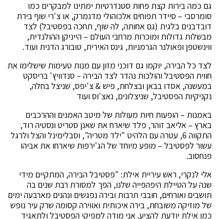
גם כמה בירות קצת פחות סטנדרטיות ימתינו למבקרים כמו
סומרסבי – סיידר תפוחים אלכוהולי מדנמרק, או צ'רי שוף בירת
דובדבנים בלגית (גם אחותה, לה שוף, תחכה בפסטיבל) לצד
מבשלות גדולות ומוכרות מרחבי העולם – הייניקן ההולנדית,
ווינשטפן ופאולנר הגרמניות, גינס האירית, טובורג הדנית ועוד.
לצד כל הבירה, יוקמו גם דוכני מזון עם מנות טעימות שישלימו את
חווית הפסטיבל והולכות נהדר לצד הבירה – סנדוויץ' בריסקט
במעשנה, אסדו בבאן ובצלחת, פיש & צ'יפס, שניצל בחלה,
נקניקיות הפסטיבל, שניצלונים, נאצ'וס ועוד
באמנות – הופעות חיות מעולות של מיטב האמנים וההרכבים
בארץ – אליאב זוהר, פלד שיארח את שאנן סטריט ונסטיה רוד,
התקווה 6, עטרה עם הלהיט "ילד מטריה", וסבלימינל והצל ולרגל
עשור לפסטיבל – מופע מיוחד של הג'ירפות שיארחו את אביהו
פנחסוב.
אלי לנקרי, ראש עיריית אילת: "פסטיבל הבירה, המתקיים מידי
שנה על הטיילת היפהפייה שלנו, הפך למסורת רבת שנים בה
תושבים ואורחים, חובבי תרבות ובירה נפגשים ונהנים מארבעה ימים
של מוזיקה משובחת, בירה איכותית ואווירה קסומה שרק עיר נופש
כמו אילת יודעת להציע. אני מודה למפיקי הפסטיבל ולתאגיד