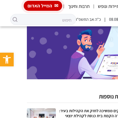
המייל האדום
יירות ונופש
תרבות וחינוך
כ"ה אב התשפ"ו
פתח סרגל 
 נוספות
ים ממשיכה לחזק את הקהילות בעיר:
ה הקמת בית כנסת לקהילת יוצאי