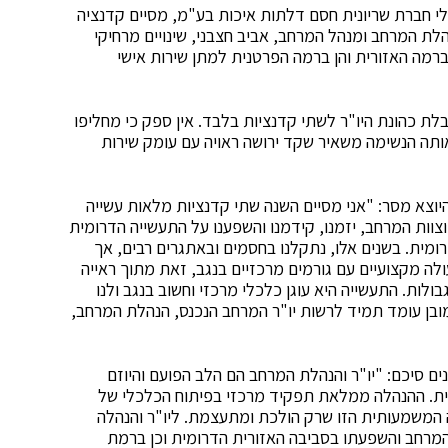
לי חברת שריונית חסם דלתות איכות בע"מ, מסיים קדנציה
 יחד עם הנהלת המרחב ומנהל המרחב, אביב חצבני, שינויים מרחיקי
רמה האזורית והן ברמה הפרטנית למתן שירות אישי
ת כהונת היו"ר לשתי קדנציות בלבד. אין ספק כי מחליפו
ותה הנשימה משאיר שקד ירושה ראויה עם עומק שירות
היוצא מסר: "אני מסיים השנה שתי קדנציות מלאות עשייה
וצוות המרחב, יזמנו, קידמנו והשפענו על התעשייה הדרומית
רומית. בשנים אלו, נתקלנו בחסמים ובאתגרים רבים, אך
ולה מקצועיים עם גורמים מרכזיים בנגב, זאת מתוך ראייה
ות. התעשייה היא עוגן כלכלי מרכזי וחשוב בנגב ולנו
מובן עומד תמיד לרשות יו"ר המרחב הנכנס, הנהלת המרחב,
 סיכם: "יו"ר והנהלת המרחב הם הלב הפועם והיוזם
מית. ההנהלה ממלאת תפקיד מרכזי בפיתוח הכלכלי של
 המשמעותית הזו שרק הולכת ומתעצמת. ליו"ר והנהלה
המרחב והשפעתו בסביבה האזורית הדרומית וכן ברמת