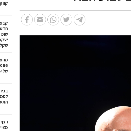
קווק
חדשי
שופ 
שקל
מהפכ
של עד ,000
בכיר
לסמי
התעש
רצף 
מציי