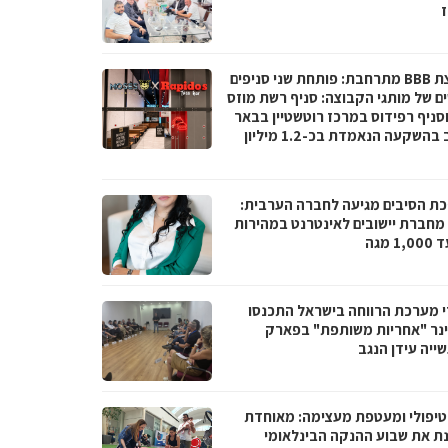
ז
קבוצת BBB מתרחבת: פותחת שני סניפים
ם של מותגי הקבוצה: סניף רשת מוזס
וסניף רפידוס במרכז רוטשטיין בבאר
יעקב בהשקעה הנאמדת בכ-1.2 מיליון
ת הסיבים מגיעה לחברה הערבית:
066 מחברת יישובים לאינטרנט במהירות
1 מגה
י מערכת הרווחה בישראל התכנסו
נר "אחריות משותפת" בפארק
ייה עידן הנגב
טיפולי ומעטפת מעצימה: מאוחדת
נת את שבוע ההנקה הבינלאומי