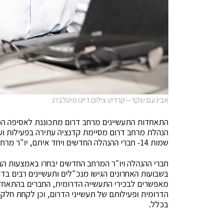
אבינעם שקד—קרדיט צילום דייגו מיטלברג
הנהלת מרחב דרום מסיימת קדנציה עתירה בפעילות ועש
שמות 14- חברי ההנהלה החדשים ויחד איתם, יו"ר מרחב דרום החדש שיחליף את אבינעם שקד, היו"ר הנוכחי.
חברי ההנהלה ויו"ר המרחב החדשים יבחרו באמצעות ה
בשבועות האחרונים הגישו מנכ"לים ותעשיינים רבים בד
מאפשרים לבכירי התעשייה הדרומית, החברים בהתאחדות
הדרומית ופעילותם של תעשייני הדרום, וכן לקחת חלק
בכלל.