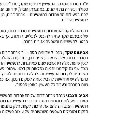
יו"ר המרחב המכהן, התעשיין אבינעם שקד, מנכ"ל ובע
כפולה ועשירה בת 4 שנים, במסגרתן הוביל,
לכת בפעילות התאחדות התעשיינים – מרחב דרום, הן ב
לתעשייני הדרום.
בהתאם לתקנון התאחדות התעשיינים מרחב דרום, מוגבל
של אבינעם שקד עתיד להיכנס לנעליים גדולות, אך בא
פרטני לתעשיינים והשפעה אזורית רחבה.
אבינעם שקד
, מנכ"ל שריונית חסם ויו"ר מרחב דרום 
במרחב דרום. אלו היו ארבע שנים בהן, יחד עם ההנהלה 
לאין שיעור. אלה היו ארבע שנים מאתגרות לתעשייה הד
מצד שני גם קידמנו יוזמות נפלאות וקידמנו שיתופי פע
משותפת לקידום התעשייה והכלכלה הדרומית ולפרוץ גבול
כהנהלה יש אחראיות להוביל אותה למקום הנכון. אני כ
צוות המרחב ובעבור כל תעשיין באופן פרטני".
אביב חצבני
מנהל מרחב דרום של התאחדות התעשיינים
מאחורי פעילותנו ומהווים מוקד מרכזי בתעשייה הדרו
התעשייה והנגב ויש להם את הזכות לקחת חלק בתנופה
חזקים ומובילים השפעה משמעותית על עיצוב פעילות 