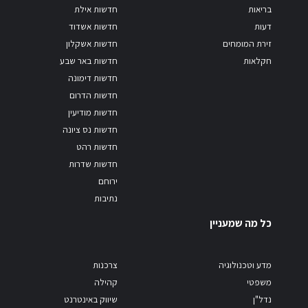
בריאות
חדשות אילת
דעות
חדשות אשדוד
זירת המומחים
חדשות אשקלון
חקלאות
חדשות באר שבע
חדשות דימונה
חדשות הדרום
חדשות מודיעין
חדשות נס ציונה
חדשות רהט
חדשות שדרות
ירוחם
נתיבות
כל מה שמעניין
מדע וטכנולוגיה
צרכנות
משפטי
קהילה
נדל"ן
שיווק באינטרנט