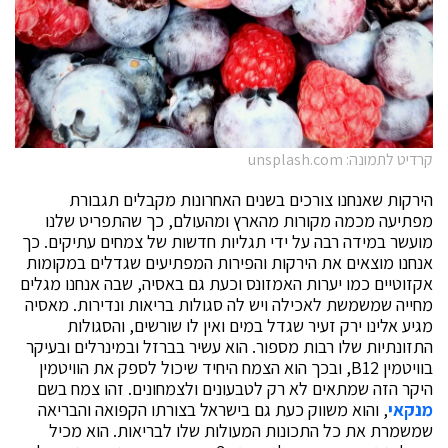
קרדיט לתמונה: unsplash.com
הירקות שאנחנו צורכים בשנים האחרונות מקבלים תגבורת
מפתיעה מכמה מקורות מהארץ ומהעולם, כך שהתפריט שלנו
מועשר במידה רבה על ידי תגליות חדשות של צמחים עתיקים. כך
אנחנו מוצאים את הירקות והפירות המפתיעים שגדלים במקומות
אקזוטיים כמו יערות האמזונס וכעת גם באסיה, שבה אנחנו מגלים
מחייה שמשמשת לאכילה ויש לה סגולות בריאות ונדירות. מאסיה
מגיע אלינו ירק זעיר שגדל במים ואין לו שורשים, והסגולות
התזונתיות שלו רבות מספור. הוא עשיר בברזל ובמינרלים ובעיקר
בוויטמין B12, ובכך הוא הצמח היחיד שיכול לספק את הוויטמין
היקר הזה שמתאים לא רק לטבעונים ולצמחונים. זהו צמח בשם
מנקאי
, והוא משווק כעת גם בישראל בצורתו הקפואה והבריאה
שמשמרת את כל התכונות המעולות שלו לבריאות. הוא מכיל