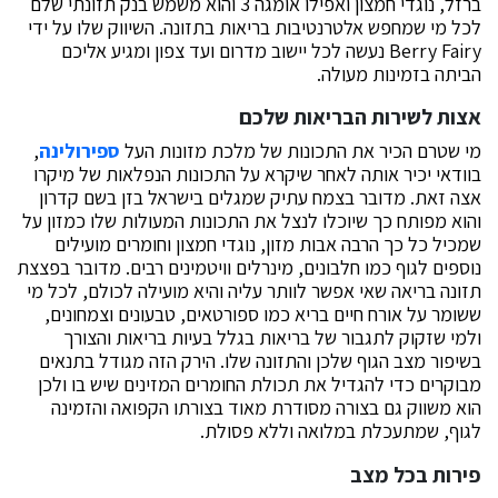
ברזל, נוגדי חמצון ואפילו אומגה 3 והוא משמש בנק תזונתי שלם
לכל מי שמחפש אלטרנטיבות בריאות בתזונה. השיווק שלו על ידי
Berry Fairy נעשה לכל יישוב מדרום ועד צפון ומגיע אליכם
הביתה בזמינות מעולה.
אצות לשירות הבריאות שלכם
מי שטרם הכיר את התכונות של מלכת מזונות העל
ספירולינה
,
בוודאי יכיר אותה לאחר שיקרא על התכונות הנפלאות של מיקרו
אצה זאת. מדובר בצמח עתיק שמגלים בישראל בזן בשם קדרון
והוא מפותח כך שיוכלו לנצל את התכונות המעולות שלו כמזון על
שמכיל כל כך הרבה אבות מזון, נוגדי חמצון וחומרים מועילים
נוספים לגוף כמו חלבונים, מינרלים וויטמינים רבים. מדובר בפצצת
תזונה בריאה שאי אפשר לוותר עליה והיא מועילה לכולם, לכל מי
ששומר על אורח חיים בריא כמו ספורטאים, טבעונים וצמחונים,
ולמי שזקוק לתגבור של בריאות בגלל בעיות בריאות והצורך
בשיפור מצב הגוף שלכן והתזונה שלו. הירק הזה מגודל בתנאים
מבוקרים כדי להגדיל את תכולת החומרים המזינים שיש בו ולכן
הוא משווק גם בצורה מסודרת מאוד בצורתו הקפואה והזמינה
לגוף, שמתעכלת במלואה וללא פסולת.
פירות בכל מצב