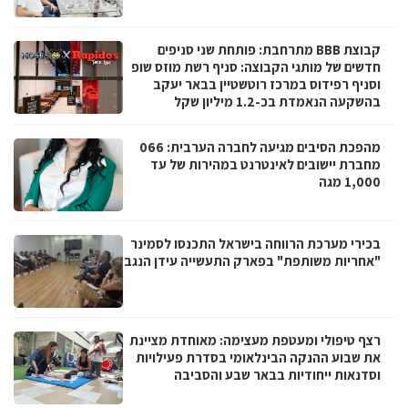
קבוצת BBB מתרחבת: פותחת שני סניפים
חדשים של מותגי הקבוצה: סניף רשת מוזס שופ
וסניף רפידוס במרכז רוטשטיין בבאר יעקב
בהשקעה הנאמדת בכ-1.2 מיליון שקל
מהפכת הסיבים מגיעה לחברה הערבית: 066
מחברת יישובים לאינטרנט במהירות של עד
1,000 מגה
בכירי מערכת הרווחה בישראל התכנסו לסמינר
"אחריות משותפת" בפארק התעשייה עידן הנגב
רצף טיפולי ומעטפת מעצימה: מאוחדת מציינת
את שבוע ההנקה הבינלאומי בסדרת פעילויות
וסדנאות ייחודיות בבאר שבע והסביבה