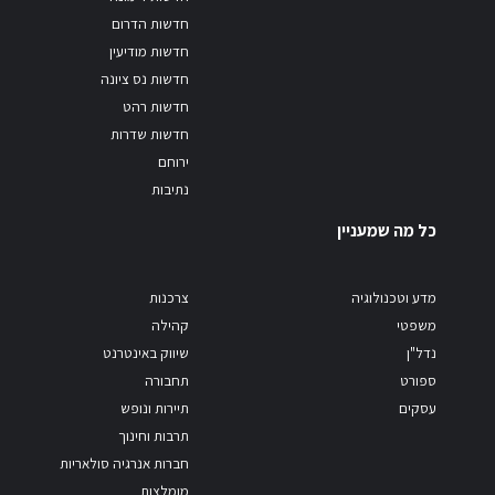
חדשות הדרום
חדשות מודיעין
חדשות נס ציונה
חדשות רהט
חדשות שדרות
ירוחם
נתיבות
כל מה שמעניין
מדע וטכנולוגיה
צרכנות
משפטי
קהילה
נדל"ן
שיווק באינטרנט
ספורט
תחבורה
עסקים
תיירות ונופש
תרבות וחינוך
חברות אנרגיה סולאריות
מומלצות