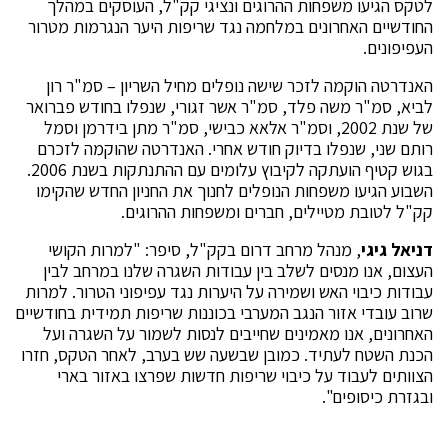
לטקס הגיעו משפחות ההרוגים ונציגי קק"ל, העוסקים במהלך
החודשיים האחרונים במלחמה נגד שריפות היער הנגרמות מטרור
העפיפונים.
האנדרטה הוקמה לזכר שישה נופלים מחיל השריון – סמ"ר רון
לביא, סמ"ר משה פלד, סמ"ר אשר זגורי, שנפלו בחודש פברואר
של שנת 2002, וסמ"ר אלאא כבישי, סמ"ר מתן בידרמן וסמל
רותם שני, שנפלו בדיוק חודש אחרי. האנדרטה שהוקמה לזכרם
בגוש קטיף הועתקה לקיבוץ עלומים עם ההתנתקות בשנת 2006.
השבוע הגיעו משפחות הנופלים לחנוך את החניון החדש שהקימו
קק"ל לטובת מטיילים, חברים ומשפחות ההרוגים.
דניאל גיגי
, מנהל מרחב דרום בקק"ל, סיפר: "למרות הקושי
העצום, אנו מנסים לשלב בין עבודות השגרה שלנו במרחב לבין
עבודות כיבוי האש ושמירה על היערות נגד עפיפוני הטרור. למרות
שרוב עובדי אזור הנגב המערבי בכוננות שריפות תמידית בחודשיים
האחרונים, אנו מאמינים שחייבים לנסות לשמור על השגרה ועל
הכנת השטח לעתיד. כמובן שבשעה שש בערב, לאחר הטקס, חזרו
הצוותים לעבוד על כיבוי שריפות חדשות שפרצו באזור בארי
ובגזרת כיסופים".