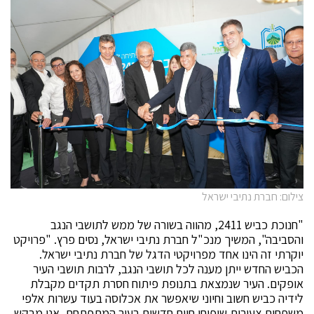
צילום: חברת נתיבי ישראל
"חנוכת כביש 2411, מהווה בשורה של ממש לתושבי הנגב
והסביבה", המשיך מנכ"ל חברת נתיבי ישראל, נסים פרץ. "פרויקט
יוקרתי זה הינו אחד מפרויקטי הדגל של חברת נתיבי ישראל.
הכביש החדש ייתן מענה לכל תושבי הנגב, לרבות תושבי העיר
אופקים. העיר שנמצאת בתנופת פיתוח חסרת תקדים מקבלת
לידיה כביש חשוב וחיוני שיאפשר את אכלוסה בעוד עשרות אלפי
משפחות צעירות שיפיחו חיים חדשים בעיר המתפתחת. אני מבקש