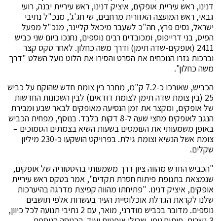
דנינו, ראש עיריית אופקים, איציק דנינו, ראש עיריית יבנה, רועי
גבאי, ראש המועצה האזורית מרחבים, שי חג'ג', מנכ"ל נתיבי
ישראל, נסים פרץ, חה"כ לשעבר מיכאל קליינר, מנכ"ל מפעל
הפיס, בני דרייפוס, ומכובדים רבים נוספים, נחנכו ביום שני כביש
2411 (אופקים-שדה תימן) ודרך משה כחלון. לאחר טקס קצר
וברכות גזרו הנוכחים את הסרט והסירו את הלוט מעל השלט "דרך
משה כחלון".
הכביש, שאורכו כ-7.2 ק"מ, מחבר בין צומת חדש שהוקם על כביש
25 (בין צומת שדה תימן לצומת דודאים) לבין השכונות החדשות
של אופקים, ומקצר את זמן הנסיעה מאופקים לבאר שבע ומבירת
הנגב לאופקים מחצי שעה ל-8 דקות בלבד. בנוסף, מפחית הכביש
באופן משמעותי את העומסים בשעות השיא בצמתים הסמוכים –
צומת אשל הנשיא וצומת גילת. בפרויקט הושקעו כ-230 מיליון
שקלים.
"הכביש החדש מהווה ציון דרך משמעותי בהיסטוריה של אופקים,
שנמצאת בתנופת פיתוח חסרת תקדים", אמר בטקס ראש עיריית
אופקים, איציק דנינו. "פתיחתו מהווה קפיצת מדרגה בהיערכות
שלנו לקראת הגדלת אוכלוסיית העיר בעשרות אלפי תושבים
נוספים. מדובר בכביש מודרני, מואר, עם 2 נתיבי תנועה לכל כיוון,
3 גשרים, פיתוח נופי, שבילי אופניים ועוד. הכניסה הנוספת