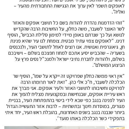
לאופקים תשפר לאין ערוך את הנגישות התחבורתית מהעיר –
ואליה".
"זוהי הזדמנות נהדרת להודות בשם כל תושבי אופקים והאזור
לשר האוצר לשעבר, משה כחלון, על החשיבות הרבה שהקדיש
לנושא ועל כך שנרתם באופן מיידי למימון סלילת הכביש", הוסיף
דנינו. "לאופקים צפוי עתיד מבטיח. צומחת לנו עיר שהיא פנינת
חן, גיאוגרפית ואנושית. אנו רוצים לאחל לתושבי העיר, ולנכנסים
בשעריה – שהכביש יסיע אתכם למחוז חפצכם בשלום – וישיבכם
בשלום, ולהודות לחברת נתיבי ישראל ולמנכ"ל נסים פרץ על
הביצוע המושלם".
"אין ראוי ממשה כחלון שפרויקט זה ייקרא על שמו", הוסיף שר
הכלכלה לשעבר, ח"כ אלי כהן. "זאת לאור תרומתו הרבה
לפרויקט וחשיבותו לתושבי האזור ולעיר אופקים. אני מברך את
ראש עיריית אופקים, שבנחישות ובמקצועיות מצליח להפוך את
העיר לפנינה בנגב כפי שבא לידי ביטוי בהתפתחות העיר, בבניית
מגורים, במוסדות חינוך ובתשתיות – לרבות אזור התעשייה הגדול
ביותר שנבנה בנגב בשנים האחרונות, בהובלת ראש העיר, יחד איתי
בתפקידי כשר הכלכלה באותו מועד״.