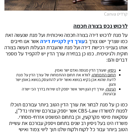
קרדיט Canva
לרכוש נכס בצורה חכמה
על מנת לרכוש דירה בצורה חכמה ואיכותית ועל מנת שנעשה זאת
כמו שצריך ישנו צורך ב
עורך דין לקניית דירה
אשר אנו חייבים
אותו בענייני רכישת דירה ועל מנת שהעברת הבעלות תעשה בצורה
חוקית ולגיטימית. כמו כן בבחירת עורך הדין יש להקפיד על מספר
דברים והם:
ניסיון-
שעורך הדין מנוסה ואדם ישר ואמין.
תחום התמחותו-
לוודא את תחום ההתמחות של עורך הדין על מנת
לדעת שהוא אכן בקיא בנושא ואשר יודע להתעסק בנושא באופן ישר
והגון.
הגינות-
עורך דין הגון וישר אשר יספק לנו שירות בדרך הכי ישרה
ובהגינות.
כמו כן על מנת לבחור את עורך הדין הטוב ביותר עבורכם תוכלו
לפנות למשרדו CBS-Law אשר יספק עבורכם שירותי נדל"ן,
עסקאות מיסוי מקרקעין, וכן בתחום המשפט אזרחי-מסחרי.
משרדו הינו בעל ניסיון רב שנים בתחום ויספק עבורכם את עשיית
הטוב ביותר עבור כל לקוח ולקוח שלנו תוך ליווי צמוד ואישי