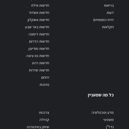
בריאות
חדשות אילת
דעות
חדשות אשדוד
זירת המומחים
חדשות אשקלון
חקלאות
חדשות באר שבע
חדשות דימונה
חדשות הדרום
חדשות מודיעין
חדשות נס ציונה
חדשות רהט
חדשות שדרות
ירוחם
נתיבות
כל מה שמעניין
מדע וטכנולוגיה
צרכנות
משפטי
קהילה
נדל"ן
שיווק באינטרנט