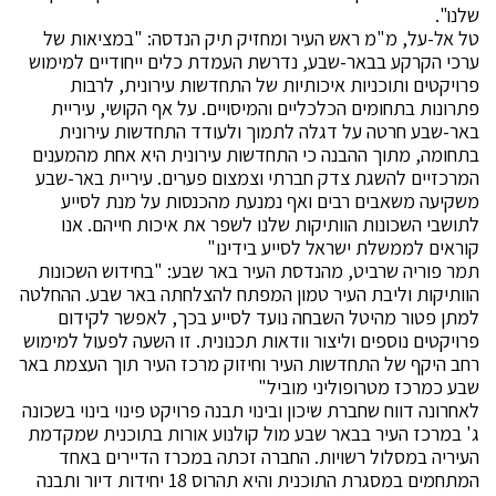
שלנו".
טל אל-על, מ"מ ראש העיר ומחזיק תיק הנדסה: "במציאות של
ערכי הקרקע בבאר-שבע, נדרשת העמדת כלים ייחודיים למימוש
פרויקטים ותוכניות איכותיות של התחדשות עירונית, לרבות
פתרונות בתחומים הכלכליים והמיסויים. על אף הקושי, עיריית
באר-שבע חרטה על דגלה לתמוך ולעודד התחדשות עירונית
בתחומה, מתוך ההבנה כי התחדשות עירונית היא אחת מהמענים
המרכזיים להשגת צדק חברתי וצמצום פערים. עיריית באר-שבע
משקיעה משאבים רבים ואף נמנעת מהכנסות על מנת לסייע
לתושבי השכונות הוותיקות שלנו לשפר את איכות חייהם. אנו
קוראים לממשלת ישראל לסייע בידינו"
תמר פוריה שרביט, מהנדסת העיר באר שבע: "בחידוש השכונות
הוותיקות וליבת העיר טמון המפתח להצלחתה באר שבע. ההחלטה
למתן פטור מהיטל השבחה נועד לסייע בכך, לאפשר לקידום
פרויקטים נוספים וליצור וודאות תכנונית. זו השעה לפעול למימוש
רחב היקף של התחדשות העיר וחיזוק מרכז העיר תוך העצמת באר
שבע כמרכז מטרופוליני מוביל"
לאחרונה דווח שחברת שיכון ובינוי תבנה פרויקט פינוי בינוי בשכונה
ג' במרכז העיר בבאר שבע מול קולנוע אורות בתוכנית שמקדמת
העיריה במסלול רשויות. החברה זכתה במכרז הדיירים באחד
המתחמים במסגרת התוכנית והיא תהרוס 18 יחידות דיור ותבנה