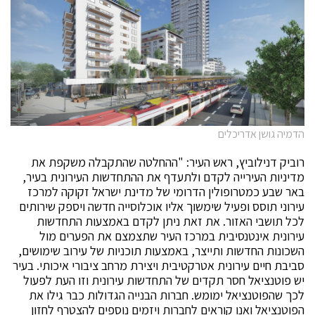
הדמיה גושן אדריכלים
רוביק דנילוביץ, ראש העיר: "ההחלטה שהתקבלה משקפת את
מדיניות העירייה לקדם ולתעדף את ההתחדשות העירונית בעיר,
באר שבע כמטרופולין הדרומי של מדינת ישראל זקוקה למרכז
עירוני תוסס ופעיל שימשוך אליו אוכלוסייה חדשה ויספק שירותים
לכל תושבי האזור. את זאת ניתן לקדם באמצעות התחדשות
עירונית אינטנסיבית במרכז העיר שתצמצם את הפערים מול
השכונות החדשות ותייצר, באמצעות תוכניות של עירוב שימושים,
סביבת חיים עירונית אטרקטיבית ויצירת מרחב ציבורי איכותי. בעיר
יש פוטנציאל חסר תקדים של התחדשות עירונית וזו העת לפעול
לכך שהפוטנציאל ימומש. חברות הבנייה הגדולות כבר גילו את
הפוטנציאל ואנו קוראים לחברות ויזמים נוספים להצטרף לחזון