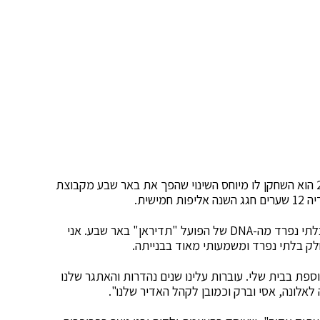
ברדה שחזר משש שנים מוצלחות בגנק הבלגית ב-2013 הוא השחקן לו מיוחס השינוי שהפך את באר שבע מקבוצת
שית.
אלונה ברקת: "אליניב ברדה הוא אישיות שמהווה חלק בלתי נפרד מה-DNA של הפועל "תדיראן" באר שבע. אני
ק בלתי נפרד ומשמעותי מאוד בבנייתה.
וספת בבית שלי. עוברות עלינו שנים נהדרות והאתגר שלנו
לאלונה, אסי וברק וכמובן לקהל האדיר שלנו".