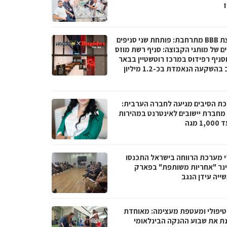
ז
קבוצת BBB מתרחבת: פותחת שני סניפים
ם של מותגי הקבוצה: סניף רשת מוזס
וסניף רפידוס במרכז רוטשטיין בבאר
יעקב בהשקעה הנאמדת בכ-1.2 מיליון
ת הסיבים מגיעה לחברה הערבית:
066 מחברת יישובים לאינטרנט במהירות
1 מגה
י מערכת הרווחה בישראל התכנסו
נר "אחריות משותפת" בפארק
ייה עידן הנגב
טיפולי ומעטפת מעצימה: מאוחדת
נת את שבוע ההנקה הבינלאומי