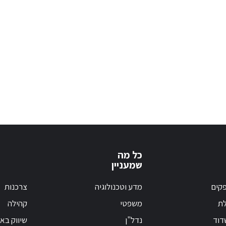
כל מה
שמעניין
קים
מדע וטכנולוגיה
צרכנות
לת
משפטי
קהילה
דוד
נדל"ן
שיווק בא