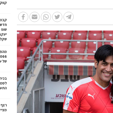
קווק
חדשי
שופ 
שקל
מהפכ
של עד ,000
בכיר
לסמי
התעש
רצף 
מציי