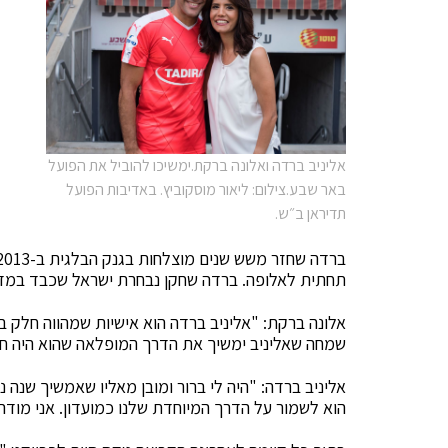
אליניב ברדה ואלונה ברקת.ימשיכו להוביל את הפועל
באר שבע.צילום: ליאור מוסקוביץ. באדיבות הפועל
תדיראן ב״ש.
תחתית לאלופה. ברדה שחקן נבחרת ישראל שכבד במדיה 12 שערים חגג השנה אליפות חמי
שמחה שאליניב ימשיך את הדרך המופלאה שהוא היה חל
אליניב ברדה: "היה לי ברור ומובן מאליו שאמשיך שנה נ
הוא לשמור על הדרך המיוחדת שלנו כמועדון. אני מודה 