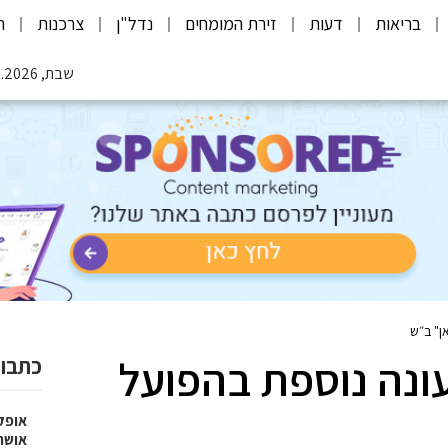
בריאות
דעות
זירת המומחים
נדל"ן
צרכנות
ת
שבת, 08.08.2026
ן" ב״ש
ונה נוספת בהפועל
כתבות
אופק
אושר