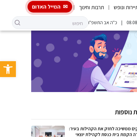
המייל האדום
יירות ונופש
תרבות וחינוך
כ"ה אב התשפ"ו
פתח סרגל 
 נוספות
ים ממשיכה לחזק את הקהילות בעיר:
ה הקמת בית כנסת לקהילת יוצאי