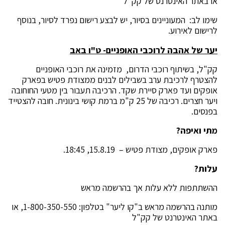
או באתר האינטרנט של קק"ל
שימו לב: המעוניינים בסיור, יש לבצע רישום נפרד לסיור, בנוסף
לרישום לאירוע.
יער של אהבה לרוכבי האופניים- ט"ו באב
קק"ל, בשיתוף רוכבי הדרום, מזמינה את רוכבי האופניים
להצטרף לרכיבת ערב בשבילים לבנים ממצודת פטיש בפארק
אופקים ועד פארק סיירת שקד. הרכיבה תעבור בין מטעי החוחובה
ויער חצרים. רכיבה של 25 ק"מ ברמת קושי בינונית. חובה להצטייד
בפנסים.
מתי ואיפה?
פארק אופקים, מצודת פטיש –
15.8.19, 18:45.
עלות?
ההשתתפות ללא עלות אך בהרשמה מראש
מותנה בהרשמה מראש ב"קו ליער" בטלפון: 1-800-350-550, או
באתר האינטרנט של קק"ל