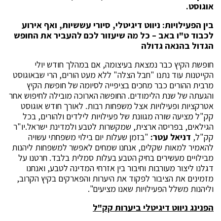
אוגוסט.
בין הפעילויות: ניווט דיגיטלי, סיורי עששיות, ואף אירוע
לכבוד ט"ו באב – כל מה שיעזור לכם להעביר את החופש
הגדול בהנאה גדולה
חופשת הקיץ כבר נמצאת בעיצומה, אם במהלך חודש יולי
הקייטנות עוד נתנו "חבל הצלה" ללא מעט הורים, הרי שבאוגוסט
מרבית ההורים כבר מחכים בציפייה לסיומה של חופשת הקיץ
והגעתה של שנת הלימודים. החופשה הארוכה מובילה לחיפוש אחר
אטרקציות ופעילויות אצל משפחות רבות. לאורך חודש אוגוסט
קק"ל מציעה שורה מגוונת של פעילויות לילדים ולהורים, בכל
הגילאים, בפריסה ארצית, שמקשרות לטבע ולמדינת ישראל.יו"ר
קק"ל,
דניאל עטר:
"בזמן שעלות יום בילוי משפחתי עשויה
להאמיר למאות שקלים, אנחנו שמחים לאפשר למשפחות ליהנות
מבילויים מעשירים בחיק הטבע בעלות סמלית בלבד. חרטנו על
דגלנו ליצור מעורבות וחיבור בין אזרחי המדינה לטבע, ואנחנו
מזמינים את הציבור לפקוד את היערות והפארקים בקיץ הקרוב,
וליהנות משלל הפעילויות שאנו מציעים".
הפנינג ניווט דיגיטלי ביערות קק"ל