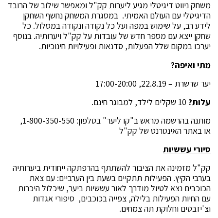
משחק ניווט דיגיטלי מגיע ליערות קק"ל ומאפשר שילוב של הרובד
הדיגיטלי עם העולם האמיתי. במסגרת המשחק נחשף השחקן
לידע רב, על שימוש במפה ועל כל נקודה ונקודה במסלול. כל
שחקן ייצא עם מספר חדש של עובדות על קק"ל ויערותיה. בנוסף
יערכו במקום שלל הפעלות, סדנאות ופעילויות חינוכיות.
מתי ואיפה?
יער שרשרת – 22.8.19, 17:00-20:00
עלות?
10 שקלים לילד, למבוגר חינם.
מותנה בהרשמה מראש ב"קו ליער" בטלפון: 1-800-350-550,
או באתר האינטרנט של קק"ל
סיורי עששיות
קק"ל מזמינה את הציבור להשתתף בהרפתקה ייחודית ביערותיה
בערבי הקיץ. הפעילות תתקיים בשעת בין הערביים: עם צאת
הכוכבים נצא לטיול מודרך לאור עששיות ביער, שיכלול היכרות
עם החיות הפעילות בלילה, צפייה בכוכבים, סיפורי אגדות
וצ'יזבטים וחלוקת תה צמחים.