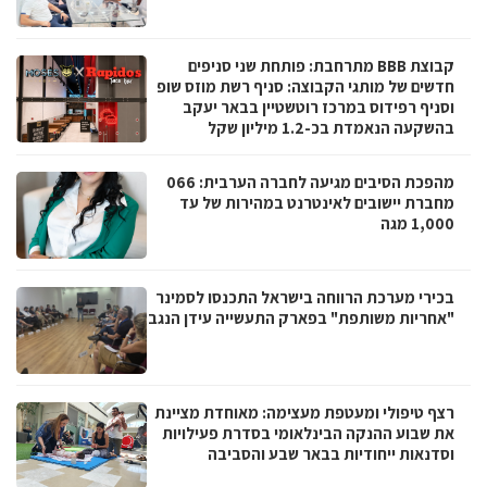
קבוצת BBB מתרחבת: פותחת שני סניפים
חדשים של מותגי הקבוצה: סניף רשת מוזס שופ
וסניף רפידוס במרכז רוטשטיין בבאר יעקב
בהשקעה הנאמדת בכ-1.2 מיליון שקל
מהפכת הסיבים מגיעה לחברה הערבית: 066
מחברת יישובים לאינטרנט במהירות של עד
1,000 מגה
בכירי מערכת הרווחה בישראל התכנסו לסמינר
"אחריות משותפת" בפארק התעשייה עידן הנגב
רצף טיפולי ומעטפת מעצימה: מאוחדת מציינת
את שבוע ההנקה הבינלאומי בסדרת פעילויות
וסדנאות ייחודיות בבאר שבע והסביבה