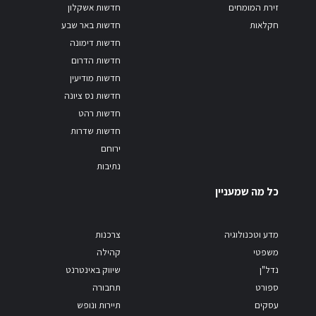
זירת המומחים
חדשות אשקלון
חקלאות
חדשות באר שבע
חדשות דימונה
חדשות הדרום
חדשות מודיעין
חדשות נס ציונה
חדשות רהט
חדשות שדרות
ירוחם
נתיבות
כל מה שמעניין
מדע וטכנולוגיה
צרכנות
משפטי
קהילה
נדל"ן
שיווק באינטרנט
ספורט
תחבורה
עסקים
תיירות ונופש