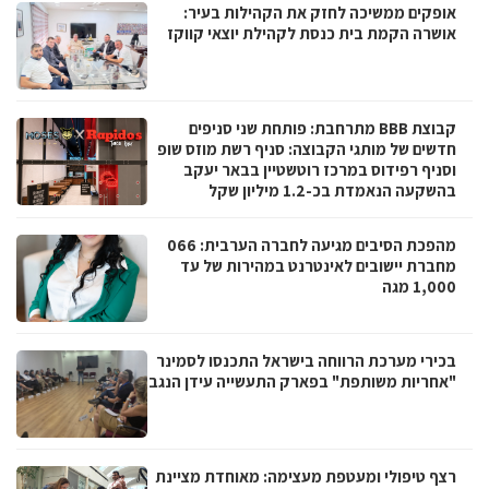
אופקים ממשיכה לחזק את הקהילות בעיר:
אושרה הקמת בית כנסת לקהילת יוצאי קווקז
קבוצת BBB מתרחבת: פותחת שני סניפים
חדשים של מותגי הקבוצה: סניף רשת מוזס שופ
וסניף רפידוס במרכז רוטשטיין בבאר יעקב
בהשקעה הנאמדת בכ-1.2 מיליון שקל
מהפכת הסיבים מגיעה לחברה הערבית: 066
מחברת יישובים לאינטרנט במהירות של עד
1,000 מגה
בכירי מערכת הרווחה בישראל התכנסו לסמינר
"אחריות משותפת" בפארק התעשייה עידן הנגב
רצף טיפולי ומעטפת מעצימה: מאוחדת מציינת