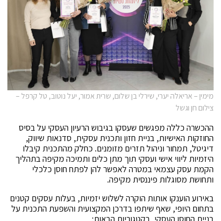
מימין – אריאלה יערי, שירלי בן שלום, שרית אמור, יעל נוטוב, טל קרפל –
צילום חן וגשל
ההכשרה כללה מפגשים שעסקו בגיבוש הרעיון העסקי על בסיס
החוזקות האישיות, בניית חזון ותכנית עסקית, סדנאות שיווק,
דיגיטל, תמחור וניהול תזרים מזומנים. כחלק מהתכנית קיבלו
היזמיות ליווי אישי ועסקי תוך מתן כלים ותמיכה מקיפה בתהליך
הקמת עסק עצמאי במטרה לאפשר להן לפתח חוסן כלכלי
ותחושת מסוגלות פיננסית מקיפה.
באירוע הוענקו אותות הוקרה לשלוש יזמיות, בעלות עסקים קטנים
בתחום היופי, שאף שיתפו בדרכן המקצועית והשפעת התכנית על
בניית החוסן העסקי, בקטגוריות הבאות: