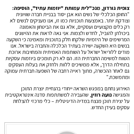
צופית גורדון, מנכ"לית עמותת "יוזמות עתיד", הוסיפה:
"החוסן הכלכלי של נשים הוא אבן יסוד בבניית חברה שוויונית
וצודקת יותר. באמצעות תוכניות כמו זו, אנו מעניקים לנשים לא
רק כלים מקצועיים ועסקיים, אלא גם את הביטחון והאמונה
ביכולתן להוביל, לחדש ולצמוח. אני גאה לראות את ההישגים
המרשימים של היזמיות שלקחו חלק בתוכנית ומאמינה כי השקעה
בנשים היא השקעה ישירה בעתיד הכלכלה והחברה בישראל. אנו
מודים ללוריאל ישראל על השותפות האמיתית והמחויבות ארוכת
הטווח למשימה החברתית הזו. הם לא רק תומכים ביוזמות עסקיות
בתחילת הדרך, אלא ממשיכים ללוות ולחזק את בעלות העסקים
גם לאחר ההכשרה, מתוך ראייה רחבה של השפעה חברתית עמוקה
ומתמשכת."
האירוע נחתם במפגש השראה ייחודי בהנחיית יוצרת התוכן
והמגישה
נועה רוזין
, שהעבירה למשתתפות סדנה אינטראקטיבית
על יצירת תוכן מנצח במדיה הדיגיטלית – כלי מרכזי להצלחת
עסקים בעידן החדש.