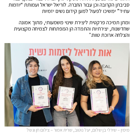
סביבתן הקרובה וכן עבור החברה. לוריאל ישראל ועמותת “יוזמות
עתיד” ימשיכו לפעול למען קידום נשים יזמיות
ומתן תמיכה פרקטית ליצירת שינוי משמעותי, מתוך אמונה
שחדשנות, יצירתיות והתמדה הן המפתחות לצמיחה מקצועית
והצלחה ארוכת טווח."
מימין – שירלי בן שלום, יעל נוטוב, שרית אמור – צילום חן וגשל