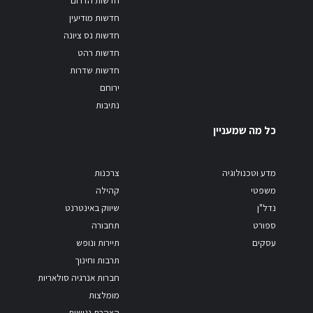
חדשות הדרום
חדשות מודיעין
חדשות נס ציונה
חדשות רהט
חדשות שדרות
ירוחם
נתיבות
כל מה שמעניין
מדע וטכנולוגיה
צרכנות
משפטי
קהילה
נדל"ן
שיווק באינטרנט
ספורט
תחבורה
עסקים
תיירות ונופש
תרבות וחינוך
חברות אנרגיה סולאריות
מומלצות
הצהרת נגישות