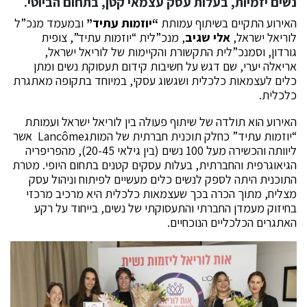
נשים יזמיות, בעלות עסק עצמאי קטן, בתחום הביוטי.
האירוע התקיים בשיתוף עמותת
“יוזמות עתיד”
ובמעמד מנכ”ל
לוריאל ישראל,
אלי שגיב
, מנכ”לית “יוזמות עתיד”, צופית
גורדון, וסמנכ”לית התקשורת והקיימות של לוריאל ישראל,
אריאלה יערי, שם דגש על חשיבות קידום תעסוקת נשים ומתן
כלים לעצמאות כלכלית ושגשוג עסקי, במיוחד בתקופה מאתגרת
כלכלית.
האירוע הוא תולדה של שיתוף פעולה בין לוריאל ישראל ועמותת
“יוזמות עתיד” כחלק תוכנית חברתית של המותגLancôme אשר
ליוותה והכשירה מעל 100 נשים (בין גילאי 20-45), מהפריפריה
הגיאוגרפית והחברתית, בעלות עסקים קטנים בתחום היופי. מטרת
התוכנית היתה לספק לנשים כלים מעשיים לפיתוח וניהול עסק
מצליח, מתוך הכרה בכך שעצמאות כלכלית היא מרכיב מרכזי
בחיזוק מעמדן החברתי והתעסוקתי של נשים, בייחוד על רקע
האתגרים הכלכליים הנוכחיים.