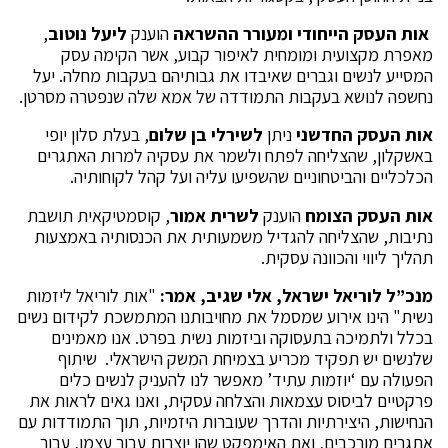
אות העסק הייחודי ומעורר ההשראה
הוענק
ליעל נוטוב
,
מאפרת מקצועית ומומחית לאיפור קבוע, אשר הקימה עסק
המסייע לנשים וגברים שאיבדו את גבותיהם בעקבות מחלה. יעל
נחשפה לנושא בעקבות התמודדה של אמא שלה שנפטרה מסרטן.
אות העסק החדשני
ניתן
לשירלי בן שלום
, בעלת סלון יופי
באשקלון, שהצליחה לפתח ולשמר את עסקיה למרות האתגרים
הכלכליים והביטחוניים שהשפיעו עליה ועל קהל לקוחותיה.
אות
העסק הצומח
הוענק
לשרית אמור
, קוסמטיקאית תושבת
נתיבות, שהצליחה להגדיל משמעותית את הכנסותיה באמצעות
תהליך ליווי והכוונה עסקית.
מנכ”ל לוריאל ישראל, אלי שגיב, אמר:
"אות לוריאל ליזמות
נשית" הינו אירוע שמסמל את מחויבותנו המתמשכת לקידום נשים
בכלל ולתמיכה בתעסוקה וביזמות נשית בפרט. אנו מאמינים
שלנשים יש תפקיד מכריע בצמיחת המשק הישראלי. שיתוף
הפעולה עם ‘יוזמות עתיד’ מאפשר לנו להעניק לנשים כלים
פרקטיים לביסוס עצמאות והצלחה עסקית, ואנו גאים לראות את
הנחישות, היצירתיות והדרך שעוברות היזמיות, תוך התמודדות עם
אתגרים מורכבים, ואת האימפקט שהן יוצרות עבור עצמן, עבור