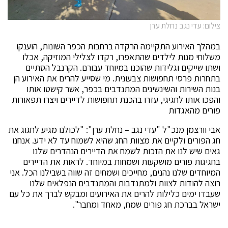
צילום: עדי נגב נחלת ערן
במהלך האירוע התקיימה הרקדה ברחבות הכפר השונות, הוענקו
משלוחי מנות לילדים שהתאפרו, רקדו לצלילי המוזיקה, אכלו
ושתו שייקים וגלידות שהוכנו במיוחד עבורם. הקרנבל הסתיים
בתחרות פרסי תחפושות צבעונית. מי שסייע להרים את האירוע הן
בנות השירות והשינשינים המתנדבים בכפר, אשר קישטו אותו
והפכו אותו לחגיגי, עזרו בהכנת תחפושות לדיירים ויצרו תפאורות
פורים מהאגדות
אבי וורצמן מנכ"ל "עדי נגב – נחלת ערן": "לכולנו מגיע לחגוג את
חג הפורים ולקיים את מצוות החג שהיא לשמוח עד לא ידע. אנחנו
גאים שיש לנו את הזכות לשמח את הדיירים הנהדרים שלנו
בחגיגות פורים מושקעות ושמחות במיוחד. לראות את הדיירים
המיוחדים שלנו נהנים, מחייכים ושמחים זה שווה בשבילנו הכל. אני
רוצה להודות לצוות ולמתנדבות והמתנדבים הנפלאים שלנו
שעבדו ימים כלילות להרים את האירועים ומבקש לברך את כל עם
ישראל בברכת חג פורים שמח, מאחד ומחבר".