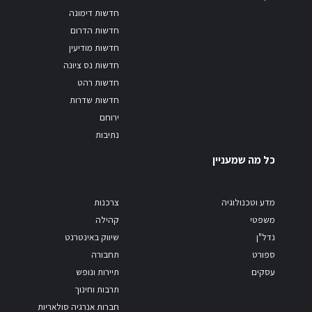
חדשות דימונה
חדשות הדרום
חדשות מודיעין
חדשות נס ציונה
חדשות רהט
חדשות שדרות
ירוחם
נתיבות
כל מה שמעניין
מדע וטכנולוגיה
צרכנות
משפטי
קהילה
נדל"ן
שיווק באינטרנט
ספורט
תחבורה
עסקים
תיירות ונופש
תרבות וחינוך
חברות אנרגיה סולאריות