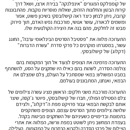
של קומפלקס המגורים "אינפלנקה" בבירת ארצו, ושאל דרך
קירות הבטון והחלונות הזהים, שאלות מוסריות נוקבות. מהתבוננות
קרובה, ניתן לבחון כיצד ראה קישלובסקי בשיכון פשוט, אפור
ומשמים לכאורה, עושר אנושי, מורכבות נפש האדם, תוך פירוק
מבטו זה לחלקים, מהם בנה את היצירה הקולנועית שלו.
התערוכה מלווה את "פסטיבל הסרטים הבינלאומי ערבה", החוגג
עשור, במסגרתו מוקרנים כל פרקי סדרת "עשרת הדברות"
(דקלוג) של קישלובסקי.
התערוכה מזמינה את הצופים לצעוד אל תוך המקומות בהם
צולמה הסדרה, לשהות בהם כאילו היו שחקנים על הסט, להשתתף
במבט המשולש: במאי שמסתכל על העולם, צלם שמצלם את
הבמאי, ואנחנו, המתבוננים בעולמם.
התערוכה מורכבת משני חלקים: הראשון מציג עשרה צילומים של
צלם הסטילס הפולני, חברו של קישלובסקי, פיוטר ג'קסה, שיצר
אותם לבקשת הבמאי עבור פרויקט מפת ה"דקלוג", ולצידם
שלושה צילומים מתוך הסרטים עצמם. הצופים משתקפים
בתמונות ובדימויים כשעיניהם של השחקנים מביטות בקהל.
בעמדת המחשב ניתן לשוטט במפת וורשה, המלווה את אתרי
הצילום של פרקי הסדרה ולקרוא הרחבות על המקומות, העלילה,