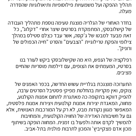
תהליך ההפקה ועל משמעויות פילוסופיות ותיאולוגיות שהסדרה
מעלה.
בחדר האחורי של הגלריה מוצגת טעימה נוספת מתהליך העבודה
של קישלובסקי, המתמקדת בסרטים שיצר אחרי "דקלוג", כל
זאת מבעד למבטו של ג'קסה, אשר עבד כצלם סטילס במהלך
צילומי והפקת טרילוגיית "הצבעים" והסרט "חייה הכפולים של
ורוניק".
רפלקציה של הנפש, היא מה שקישלובסקי ביקש לעורר בנו
בסרטיו, המעמתים את הצופים, עם דילמות מוסריות שהחיים
מציבים.
התערוכה מוצגכת בגלריית עשוש החדשה, בכפר האמנים של
צוקים, ואין מקריות בהחלטת מפיקי פסטיבל הסרטים ערבה,
להפיק דווקא בתקופה כה מאתגרת לתחום אמנות הקולנוע,
מחווה, המאגדת יצירות אמנות קולנועית ויצירות אמנות פלסטית,
המאפשר מגוון נקודות מבט, לא רק על המורכבות האנושית, אלא
גם על חשיבותה האדירה של החוויה הקולנועית, והמחויבות
להמשיך לקדם אותה ולפעול בו זמנית. המחווה הופקה בשיתוף
מכון אדם מצקייביץ' והמכון לתרבות פולנית בתל-אביב.