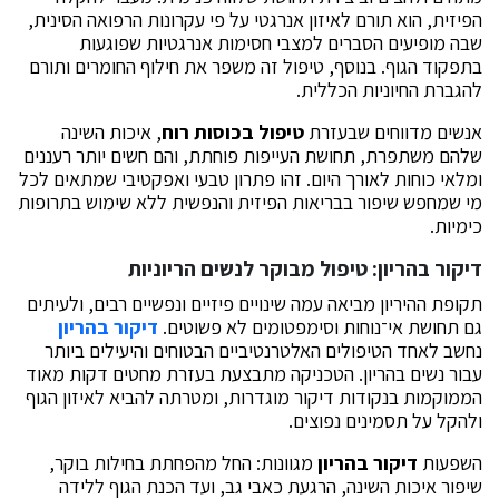
הפיזית, הוא תורם לאיזון אנרגטי על פי עקרונות הרפואה הסינית,
שבה מופיעים הסברים למצבי חסימות אנרגטיות שפוגעות
בתפקוד הגוף. בנוסף, טיפול זה משפר את חילוף החומרים ותורם
להגברת החיוניות הכללית.
אנשים מדווחים שבעזרת
טיפול בכוסות רוח
, איכות השינה
שלהם משתפרת, תחושת העייפות פוחתת, והם חשים יותר רעננים
ומלאי כוחות לאורך היום. זהו פתרון טבעי ואפקטיבי שמתאים לכל
מי שמחפש שיפור בבריאות הפיזית והנפשית ללא שימוש בתרופות
כימיות.
דיקור בהריון
: טיפול מבוקר לנשים הריוניות
תקופת ההיריון מביאה עמה שינויים פיזיים ונפשיים רבים, ולעיתים
גם תחושת אי־נוחות וסימפטומים לא פשוטים.
דיקור בהריון
נחשב לאחד הטיפולים האלטרנטיביים הבטוחים והיעילים ביותר
עבור נשים בהריון. הטכניקה מתבצעת בעזרת מחטים דקות מאוד
הממוקמות בנקודות דיקור מוגדרות, ומטרתה להביא לאיזון הגוף
ולהקל על תסמינים נפוצים.
השפעות
דיקור בהריון
מגוונות: החל מהפחתת בחילות בוקר,
שיפור איכות השינה, הרגעת כאבי גב, ועד הכנת הגוף ללידה