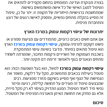
בצורה מבוקרת ועדינה. המומחים בתחום מקפידים להתאים את
הטיפול למצב האישי של כל אישה ומשתמשים בשיטות
שמתחשבות ברגישויות הייחודיות של תקופה זו. יתר על כן, טיפול
זה מסייע בהקלת מתחים נפשיים, ומספק לאישה רגעים של רוגע
והתחברות פנימית.
יתרונות של
עיסוי רקמות עמוק במרכז
הארץ
אם אתם חשים כאבים כרוניים, מתמודדים עם פציעות ספורט או
פשוט זקוקים להרפיה עמוקה,
עיסוי רקמות עמוק במרכז
הארץ
הוא טיפול מתאים במיוחד. מדובר בשיטת עיסוי המתמקדת
בשכבות העמוקות של השרירים ורקמות החיבור, שמטרתה לשחרר
מתחים הנאגרים בגוף ולאפשר זרימת דם תקינה יותר.
עיסוי רקמות עמוק במרכז
למשל, הוא בעל השפעות רבות: הוא
מטפל ביעילות בכאבים מתמשכים, מקל על דלקות, משפר את
הגמישות של הגוף ואף מסייע בשיקום מזורז מפציעות. רבים
שמבצעים טיפול זה מעידים על תחושת קלילות, רגיעה ופיזור
נפשי מיד לאחר הטיפול. המגע המדויק בעיסוי לא רק מקל פיזית,
אלא גם מחזק את תחושת האיזון והאנרגיה הפנימית של המטופל.
סיכום