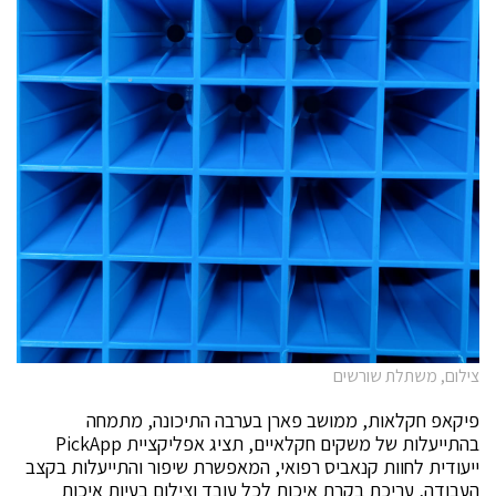
צילום, משתלת שורשים
פיקאפ חקלאות, ממושב פארן בערבה התיכונה, מתמחה
בהתייעלות של משקים חקלאיים, תציג אפליקציית PickApp
ייעודית לחוות קנאביס רפואי, המאפשרת שיפור והתייעלות בקצב
העבודה, עריכת בקרת איכות לכל עובד וצילום בעיות איכות