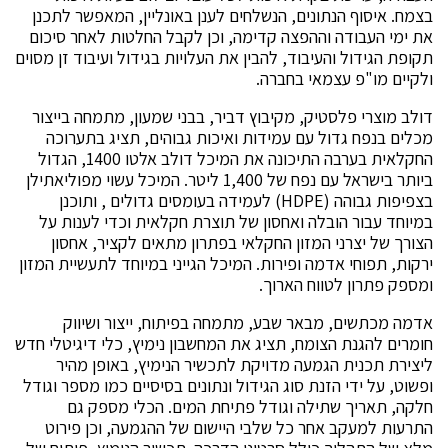
בצמח. איסוף הנתונים, הנשלחים לענן באונליין, המאפשר לתכנן
את ימי העבודה וההפצה קדימה, וכן לקבל החלטות לאחר סיכום
תקופת הגידול והעיבוד, להבין את העלויות בגידול ועיבוד זן מסוים
ולקיים מו"פ עצמאי בחברה.
דולב מוצרי פלסטיק, מקיבוץ דביר, בבני שמעון, מתמחה בייצור
מכלים בנפח גדול עם עמידות ואיכות גבוהים, תציג בתערוכה
החקלאית בערבה התיכונה את המיכל דולב אלטו 1400, הגדול
ביותר בישראל עם נפח של 1,400 ליטר. המיכל עשוי מפוליאתילן
בצפיפות גבוהה (HDPE) לעמידה בעומסים גדולים , ותוכנן
במיוחד עבור הובלה ואחסון של תוצרת חקלאית וכדי לענות על
הצורך של יצרני המזון החקלאי בפתרון מתאים לקציר, אחסון
ירקות, תפוחי אדמה ופירות. המיכל הגייני במיוחד לתעשיית המזון
ומספק פתרון לטווח הארוך.
אדמה מכתשים, מבאר שבע, מתמחה בפיתוח, ייצור ושיווק
חומרים להגנת הצומח, תציג את המחשבון נימיץ, כלי דיגיטלי חדש
ליצירת תכנית הגמעה מדויקת לתכשיר הנימיץ, באופן מהיר
ופשוט, על ידי הזנת סוג הגידול ונתונים בסיסיים כמו מספר וגודל
חלקה, תאריך שתילה וגודל פתיחת המים. הכלי מספק גם
התרעות למעקב אחר כל שלבי היישום של ההגמעה, וכן פירוט