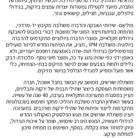
מלא של התהליך כולל סרטוני הדרכה. תכשיר הנימיץ, פיתוח של
החברה, מיועד לקטילת נמטודות יוצרות עפצים בירקות, בגידולי
פלפלים, עגבניות, חצילים, קישואים וגזר.
פוליאָם- שירותי האבקה והדברה משולבת מקיבוץ יד-מרדכי,
מתמחה בפיתוח וייצור המוני של מושבות דבורי בומבוס להאבקת
גידולים חקלאיים, ומוצרי הדברה ביולוגיים מתקדמים להדברה
ביולוגית-משולבת IPM , תציג, את הפיתוח החדש לפיזור מועילים
(פרסימיליס) בגידולי תות-שדה באמצעות רחפנים ייעודיים, ולא
באופן ידני כפי שהיה נהוג עד כה, ומוצר חיוני נוסף- מלכודת-דבק:
גלילים ולוחות בצבעים שונים לניטור מזיקים בבתי-הצמיחה, כלי
אשר פועל ומסייע למגדלי הפלפל בניטור מזיקים.
משתלת שורשים, ממושב עין הבשור בחבל אשכול, חברה
משפחתית העוסקת בייצור שתילי תבנית של ירקות ותבלינים,
תציין במסגרת התערוכה החקלאית בערבה, 40 שנה של עשייה.
בעשור האחרון החברה משלבת תהליכי מחקר ושימוש בטכנולוגיות
מתקדמות לייצור ופיתוח של שתילי ירקות מורכבים. בתערוכה
תציג משתלת שורשים את מגש הפלסטיק האקולוגי החדש
לגידולי תעשייה, המגש הינו רב שימושי, שומר על איכות הגידול,
וניתן למחזר אותו בקלות. בנוסף, השימוש בו מפחית סיכון
למחלות קרקע.