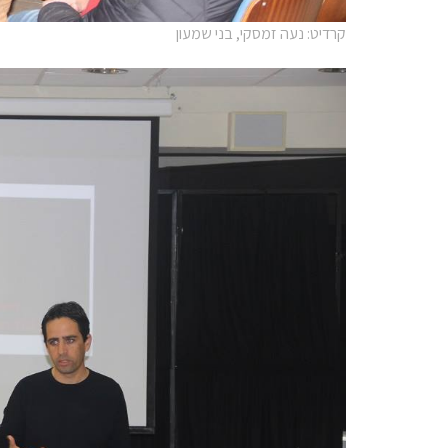
קרדיט: נעה זמסקי, בני שמעון