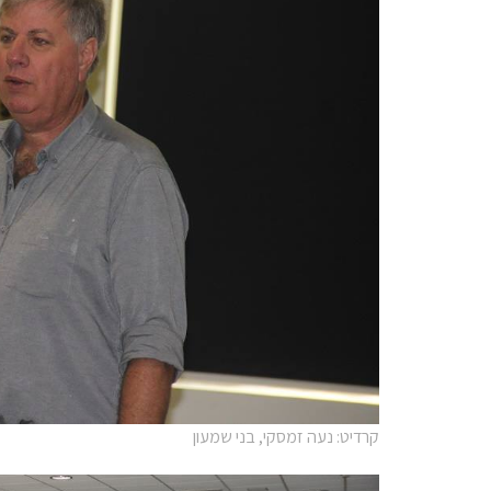
קרדיט: נעה זמסקי, בני שמעון