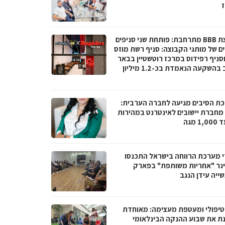
ז
קבוצת BBB מתרחבת: פותחת שני סניפים
ם של מותגי הקבוצה: סניף רשת מוזס
וסניף רפידוס במרכז רוטשטיין בבאר
יעקב בהשקעה הנאמדת בכ-1.2 מיליון
ת הסיבים מגיעה לחברה הערבית:
066 מחברת יישובים לאינטרנט במהירות
1 מגה
י מערכת הרווחה בישראל התכנסו
נר "אחריות משותפת" בפארק
ייה עידן הנגב
טיפולי ומעטפת מעצימה: מאוחדת
נת את שבוע ההנקה הבינלאומי