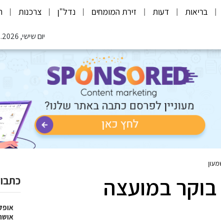
בריאות
דעות
זירת המומחים
נדל"ן
צרכנות
ת
יום שישי, 07.08.2026
מעון
בוקר במועצה
כתבות
אופק
אושר