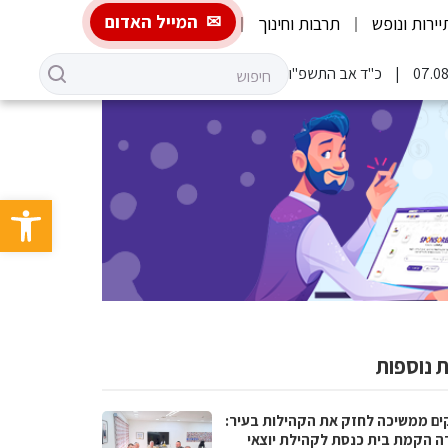
המייל האדום
יירות ונופש
תרבות וחינוך
כ"ד אב התשפ"ו
פתח סרגל 
 נוספות
ים ממשיכה לחזק את הקהילות בעיר:
ה הקמת בית כנסת לקהילת יוצאי