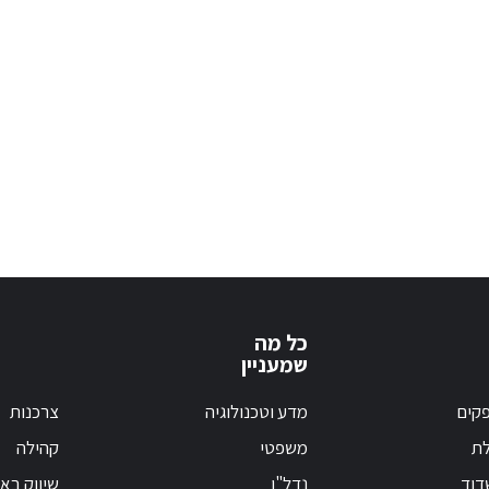
כל מה
שמעניין
קים
מדע וטכנולוגיה
צרכנות
לת
משפטי
קהילה
דוד
נדל"ן
שיווק בא