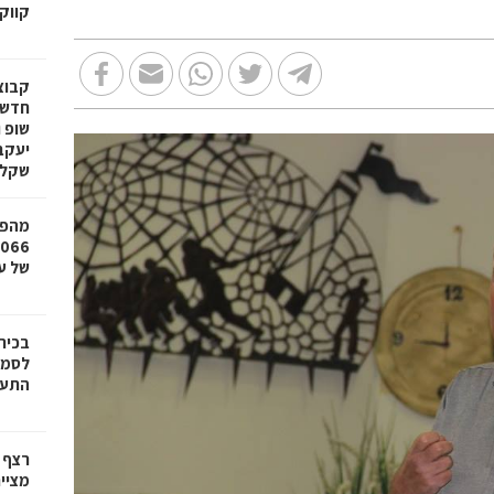
קווק
חדשי
שופ 
שקל
מהפכ
של עד ,000
בכיר
לסמי
התעש
רצף 
מציי