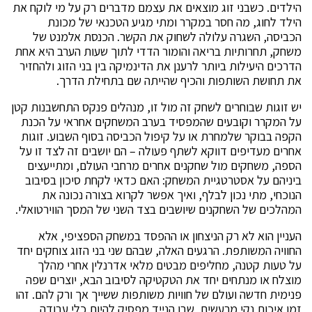
הילדים. כשבני זוג מוצאים את עצמם מדברים רק על מי לוקח את
הילד לחוג, מה חסר במקרר ומתי מגיע הטכנאי של מכונת
הכביסה, השגרה עלולה לשחוק את הקשר. הכנסת אלמנט של
משחק, תחרותיות בריאה והומור הדדי לתוך שעות הערב היא אחת
הדרכים היעילות ביותר לרענן את הדינמיקה בין בני הזוג ולהחזיר
את תחושת השותפות והכיף שהייתה שם בתחילת הדרך.
יש זוגות שבוחרים לשחק זה מול זו, מנהלים פנקס התחשבנות קטן
על המקרר וקובעים שהמפסיד בערב המשחקים אחראי על הכנת
הקפה בבוקר שלמחרת או על קיפול הכביסה בסוף השבוע. זוגות
אחרים מעדיפים דווקא לשתף פעולה – הם יושבים זה לצד זו על
הספה, משחקים מול שחקנים אחרים מרחבי העולם, ומתייעצים
ביניהם על אסטרטגיית המשחק: האם כדאי לקחת סיכון בסיבוב
הנוכחי, מתי נכון לבלף, ואיך אפשר לקרוא בצורה נכונה את
המהלכים של השחקנים שיושבים בצד השני של המסך הווירטואלי.
העניין הוא לא רק הניצחון או ההפסד במשחק הספציפי, אלא
החוויה המשותפת. הרגעים האלה, שבהם שני בני הזוג צוחקים יחד
על טעות קטנה, מחליפים מבטים מלאי אדרנלין אחרי מהלך
מוצלח או מנתחים יחד את הטקטיקה לסיבוב הבא, יוצרים שפה
פנימית חדשה ועולם של חוויות משותפות ששייך אך ורק להם. זהו
זמן איכות נקי מרעשים, שבו הנייד מפסיק להיות כלי עבודה