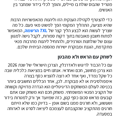
מטריד שהבוס שולח בו מיילים, והופך לכלי בידור שמחבר בין
האנשים.
כדי להצטרף לקהילה הענקית הזו וליהנות מהאפשרויות הרבות
שהיא מציעה, התהליך המקומי הפך לפשוט מאי פעם. כל מה
שצריך לעשות הוא לבצע הליך קצר של
XL
7
הרשמה
, המאפשר
לפתוח חשבון מאובטח בתוך דקות ספורות, לקבל גישה למגוון
עצום של שולחנות וטורנירים, ולהתחיל ליהנות מתרבות פנאי
מתקדמת, הוגנת ומבוקרת ישירות מהספה הביתית שלכם.
לשחק עם הראש ולא מהבטן
עם כל הכבוד לריגוש ולאדרנלין, הצרכן הישראלי של שנת 2026
הוא צרכן מחושב, חכם ואחראי. אנחנו חיים במציאות כלכלית שבה
כל שקל נמדד, ואף אחד לא רוצה להוציא כסף בצורה
אימפולסיבית או לא מבוקרת. לכן, אחד הכללים החשובים ביותר
בכניסה לעולם המשחקים הדיגיטליים הוא הגדרה מדויקת וקשוחה
של תקציב הפנאי המשפחתי. משחק חכם הוא משחק שבו אתם
קובעים מראש סכום כסף קטן, כזה שמיועד אך ורק למטרות בידור
ושעשוע, ולא חורגים ממנו בשום אופן – בדיוק כמו שלא הייתם
חורגים מהתקציב שהקצבתם לעצמכם ליציאה לסרט או לארוחה
במסעדה.