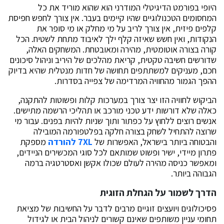
היופי בפורמט הדיגיטלי המודרני הוא שהוא מוריד את כל
המחסומים הטכנולוגיים שהיו קיימים בעבר. אין צורך לחפש חפיסת
קלפים פיזית, אין צורך לריב על מי מחלק או מי סופר את
הנקודות, ואין חשש שאיזה קלף ילך לאיבוד מתחת לשטיח. הכל
קורה בצורה אוטומטית, מהירה ומאובטחת. המשחקים האלה,
שדורשים חשיבה טקטית, קריאת מהלכים של היריב וניהול סיכונים
חכם, מעניקים למשתתפים תחושה של חדות מנטלית שהיא בדיוק
ההפך הגמור מהחוויה המרדימה של צפייה בסדרות.
הביקוש לחוויה הזו יצר צורך במערכות קלות ופשוטות להתקנה,
כאלה שלא דורשות ידע טכני מורכב או תהליכי הרשמה מתישים.
אנשים רוצים ללחוץ על כפתור ותוך שניות להיות בפנים. עבור מי
שרוצה להתחיל לשחק בצורה חלקה בפלטפורמה המובילה
והבטוחה ביותר בישראל, האפשרות של
XL
7
להורדה
מספקת
פתרון מיידי, ישיר ופשוט שמותאם לכל סוגי המכשירים הניידים,
ומאפשר כניסה מהירה לעולם שכולו אקשן ואסטרטגיה ברמה
הגבוהה ביותר.
הדרך לשמור על הגחלת הזוגית
פסיכולוגים ויועצים זוגיים מרבים לדבר על החשיבות של מציאת
תחומי עניין משותפים שאינם קשורים לניהול הבית או לגידול