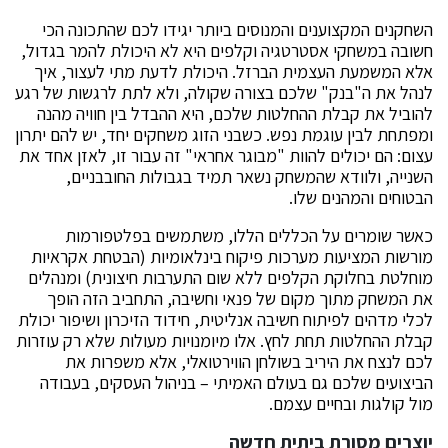
השחקנים המקצוענים והמנוסים ביותר יגידו לכם שהתכונה הכי
חשובה במשחקי אסטרטגיה וקלפים היא לא היכולת להמר בגדול,
אלא המשמעת העצמית הברזל. היכולת לדעת מתי לעצור, איך
לנהל את ה"בנק" שלכם בצורה שקולה, ולא לתת לרגשות של רגע
להוביל את קבלת ההחלטות שלכם, היא ההבדל בין חוויה מהנה
ומפתחת לבין עוגמת נפש. כשבני הזוג משחקים יחד, יש להם יתרון
עצום: הם יכולים להוות "מבוגר אחראי" זה עבור זו, לאזן אחד את
השנייה, ולוודא שהמשחק נשאר תמיד בגבולות החובבניים,
הבטוחים והמהנים שלו.
כאשר שומרים על הכללים הללו, משתמשים בפלטפורמות
מורשות המציעות מערכות פיקוח בינלאומיות (הבטחת אקראיות
מוחלטת בחלוקת הקלפים ללא שום התערבות חיצונית) ומנהלים
את המשחק מתוך מקום של פנאי וחשיבה, התחביב הזה הופך
לכלי מדהים לפיתוח חשיבה אנליטית, חידוד הזיכרון ושיפור יכולת
קבלת ההחלטות תחת לחץ. אלו מיומנויות מעולות שלא רק עוזרות
לכם לנצח את היריב בשולחן הווירטואלי, אלא משפרות את
הביצועים שלכם גם בעולם האמיתי – בניהול העסקים, בעבודה
מול קולגות ובחיים עצמם.
יוצרים מסורת ביתית חדשה