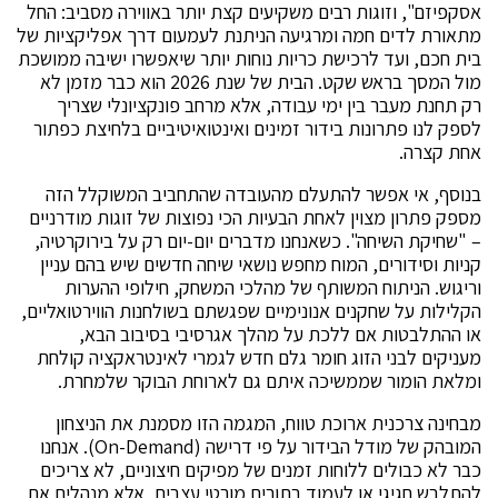
אסקפיזם", וזוגות רבים משקיעים קצת יותר באווירה מסביב: החל
מתאורת לדים חמה ומרגיעה הניתנת לעמעום דרך אפליקציות של
בית חכם, ועד לרכישת כריות נוחות יותר שיאפשרו ישיבה ממושכת
מול המסך בראש שקט. הבית של שנת 2026 הוא כבר מזמן לא
רק תחנת מעבר בין ימי עבודה, אלא מרחב פונקציונלי שצריך
לספק לנו פתרונות בידור זמינים ואינטואיטיביים בלחיצת כפתור
אחת קצרה.
בנוסף, אי אפשר להתעלם מהעובדה שהתחביב המשוקלל הזה
מספק פתרון מצוין לאחת הבעיות הכי נפוצות של זוגות מודרניים
– "שחיקת השיחה". כשאנחנו מדברים יום-יום רק על בירוקרטיה,
קניות וסידורים, המוח מחפש נושאי שיחה חדשים שיש בהם עניין
וריגוש. הניתוח המשותף של מהלכי המשחק, חילופי ההערות
הקלילות על שחקנים אנונימיים שפגשתם בשולחנות הווירטואליים,
או ההתלבטות אם ללכת על מהלך אגרסיבי בסיבוב הבא,
מעניקים לבני הזוג חומר גלם חדש לגמרי לאינטראקציה קולחת
ומלאת הומור שממשיכה איתם גם לארוחת הבוקר שלמחרת.
מבחינה צרכנית ארוכת טווח, המגמה הזו מסמנת את הניצחון
המובהק של מודל הבידור על פי דרישה (On-Demand). אנחנו
כבר לא כבולים ללוחות זמנים של מפיקים חיצוניים, לא צריכים
להתלבש חגיגי או לעמוד בתורים מורטי עצבים, אלא מנהלים את