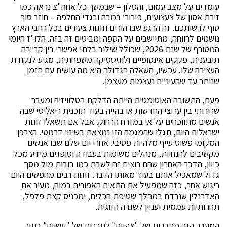
עומדים על מצב עמום, והסלון – שבמשך כל אחה"צ נראה כמו
זירת אסון של צעצועים, פירורי במבה ובגדי החלפה – חוזר סוף
סוף לרשותכם. זה הרגע שבו הורים וזוגות צעירים בכל רחבי הארץ
נושמים לרווחה, מתיישבים על הספה ומביטים זה בזה. הלו"ז היומי
המטורף של שנת 2026, שכולל שילוב בלתי אפשרי בין קריירה
תובענית, פקקים אינסופיים ולוגיסטיקה משפחתית, מגיע לנקודת
העצירה שלו. עכשיו, השאלה הגדולה היא מה עושים עם הזמן
שנותר עד שהעיניים נעצמות מעצמן.
פעם, התשובה האוטומטית הייתה הדלקת הטלוויזיה ומעבר
שרירותי בין ערוצי החדשות או בהייה בעוד תוכנית ריאליטי שבה
אנשים מתווכחים על אי במזרח הרחוק. אבל אם תשאלו זוגות
ישראלים היום, תגלו שהמגמה הזו נמצאת בשינוי דרמטי. הצרכן
המקומי פשוט עייף מלהיות פסיבי. אחרי יום שלם שבו אנשים
מקשיבים להנחיות, מנהלים משימות בעבודה וסופגים מידע מכל
כיוון, הדבר האחרון שהם רוצים זה לשבת כמו בובות מול מסך
גדול שמאכיל אותם בעוד מאותו הדבר. זוגות רבים מחפשים היום
ריגוש אחר, כזה שמפעיל את התאים האפורים במוח, מעיר את
האדרנלין שנרדם במהלך שטיפת הכלים, ומכניס קצת פלפל,
תחרותיות עממית ועניין לשגרה הזוגית.
המעבר הזה מתרבות של "צפייה" לתרבות של "עשייה" בתוך