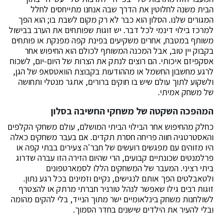
הבית משנה לחלוטין את הדרך שבה אנחנו מתייחסים לחלל
המגורים שלנו. הסלון הוא כבר לא רק מקום לשבת בו; הוא הפך
למרכז בילוי דינמי לכל דבר. יש זוגות שפותחים את הערב בבישול
משותף במטבח, אחרים משקיעים בפינת קפה מפנקת או פותחים
בקבוק יין טוב, אבל המכנה המשותף לכולם הוא החיפוש אחר
אסקפיזם איכותי. הם רוצים לנתק את הצרות של היום-יום, לשכוח
לרגע מחשבון החשמל או מההודעות בקבוצת הוואטסאפ של הגן,
ולשקוע לתוך עולם שיש בו חוקים ברורים, אתגר מנטלי ותחושה
של משחק אמיתי.
המהפכה השקטה של משחקי החשיבה בסלון
כחלק מהחיפוש אחר הבילוי הביתי המושלם, עולם משחקי הקלפים
והאסטרטגיה חווה פריחה חסרת תקדים. אם בעבר משחקים כאלה
היו מזוהים עם מפגשים רועשים של חבר'ה צעירים בבתי קפה או
פרלמנטים שכונתיים קבועים, הרי שהיום הזירה הזו עברה שדרוג
ביתי רציני. המעבר של המשחקים הללו לסמארטפונים
ולטאבלטים הפך אותם לנגישים, נקיים וזמינים בכל רגע נתון.
זוגות רבים גילו שאפשר לנהל טורניר חברתי מרתק או להצטרף
לשולחנות משחק בינלאומיים ישר מתוך הנייד, בלי להקים מהומה
ובלי להעיר את הילדים שישנים בחדר הסמוך.