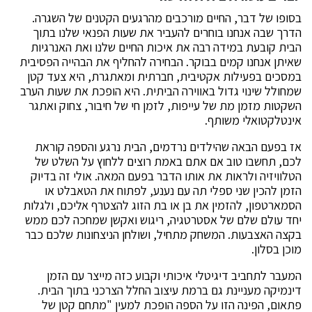
בסופו של דבר, החיים מורכבים מהרגעים הקטנים של השגרה.
הדרך שבה אנחנו בוחרים להעביר את שעות הפנאי שלנו בתוך
הבית קובעת במידה רבה את איכות החיים שלנו ואת האנרגיות
שאיתן אנחנו קמים בבוקר. הבחירה להחליף את הבהייה הפסיבית
במסכים בפעילות אקטיבית, חברתית ומאתגרת, היא צעד קטן
שמחולל שינוי גדול באווירה הביתית. היא הופכת את שעות הערב
השקטות מזמן מת של עייפות, לזמן חי של חיבור, צחוק ואתגר
אינטלקטואלי משותף.
אז בפעם הבאה שהילדים נרדמים, הבית נרגע והספה קוראת
לכם, תחשבו טוב אם אתם באמת רוצים ללחוץ על השלט של
הטלוויזיה ולראות את אותו הדבר בפעם המאה. אולי זה בדיוק
הזמן להכין שני ספלי תה עם נענע, לפתוח את הטאבלט או
הסמארטפון, להזמין את בן או בת הזוג להצטרף אליכם, ולגלות
יחד עולם שלם של אסטרטגיה, ריגוש ואקשן שמחכה לכם ממש
בקצה האצבעות. המשחק מתחיל, ושולחן הניצחונות שלכם כבר
מוכן בסלון.
המעבר לתחביב דיגיטלי איכותי וקבוע כזה מייצר עם הזמן
דינמיקה מעניינת גם ברמת עיצוב החלל הצרכני בתוך הבית.
פתאום, הפינה הזו על הספה הופכת למעין "מתחם קטן של