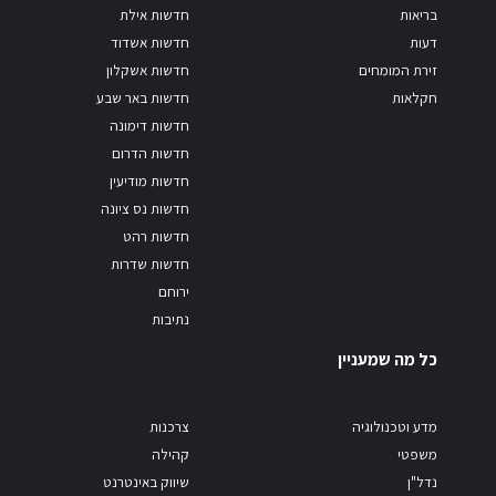
בריאות
חדשות אילת
דעות
חדשות אשדוד
זירת המומחים
חדשות אשקלון
חקלאות
חדשות באר שבע
חדשות דימונה
חדשות הדרום
חדשות מודיעין
חדשות נס ציונה
חדשות רהט
חדשות שדרות
ירוחם
נתיבות
כל מה שמעניין
מדע וטכנולוגיה
צרכנות
משפטי
קהילה
נדל"ן
שיווק באינטרנט