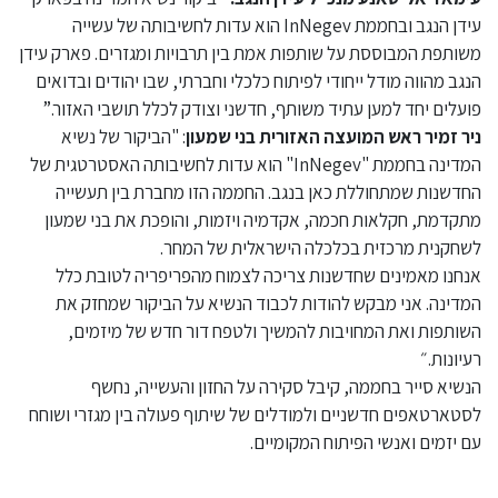
עידן הנגב ובחממת InNegev הוא עדות לחשיבותה של עשייה
משותפת המבוססת על שותפות אמת בין תרבויות ומגזרים. פארק עידן
הנגב מהווה מודל ייחודי לפיתוח כלכלי וחברתי, שבו יהודים ובדואים
פועלים יחד למען עתיד משותף, חדשני וצודק לכלל תושבי האזור.”
ניר זמיר ראש המועצה האזורית בני שמעון
: "הביקור של נשיא
המדינה בחממת "InNegev" הוא עדות לחשיבותה האסטרטגית של
החדשנות שמתחוללת כאן בנגב. החממה הזו מחברת בין תעשייה
מתקדמת, חקלאות חכמה, אקדמיה ויזמות, והופכת את בני שמעון
לשחקנית מרכזית בכלכלה הישראלית של המחר.
אנחנו מאמינים שחדשנות צריכה לצמוח מהפריפריה לטובת כלל
המדינה. אני מבקש להודות לכבוד הנשיא על הביקור שמחזק את
השותפות ואת המחויבות להמשיך ולטפח דור חדש של מיזמים,
רעיונות.״
הנשיא סייר בחממה, קיבל סקירה על החזון והעשייה, נחשף
לסטארטאפים חדשניים ולמודלים של שיתוף פעולה בין מגזרי ושוחח
עם יזמים ואנשי הפיתוח המקומיים.