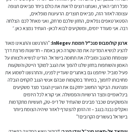
מכל רחבי הארץ, ואנחנו רוצים לראות את כולם ביחד מביאים תנופה
עצומה לאזור הזה, מביאים תוצרים. הרעיונות מופלאים,
הסטארטאפים נפלאים, החזון שלכם מרתק, ואני מאחל לכם הצלחה
רבה. אני מעודד יזמים, ומשקיעים לבוא לכאן- העתיד נמצא כאן.״
ארנון קולומבוס מנכ"ל חממת InNegev:
"התרגשנו והתגאינו מאוד
להציג לנשיא המדינה את מה שקורה כאן באמת – חדשנות פורצת דרך
שצומחת מהנגב ומובילה את תחומה בישראל. הודינו לנשיא ולצוותו על
האמון והשותפות בחזון שלנו להפוך את הנגב למוקד הייטק והשקעות
פעיל מוביל. שיתפנו גם באתגרים שעדיין לפנינו, והתרגשנו לשמוע את
מחויבותו לתמוך, במיוחד במקומות שבהם אנשי הנגב לוקחים הובלה
ומנהיגות. הביקור החשוב יחזק גם את העניין הגובר מצד משקיעים
בינלאומיים ומצד הרשויות והממשלה. אני קורא לכל היזמים
והמשקיעים שכבר מבינים שהעתיד של דיפ-טק, תעשיות מתקדמות
ואקלים נבנה בנגב – זה הזמן להצטרף לאזור שיהיה הצומח ביותר
בישראל בעשורים הקרובים!"
עימאד אל-סאנע מנכ״ל עידן הנגב: “
ביקור נשיא המדינה בפארק