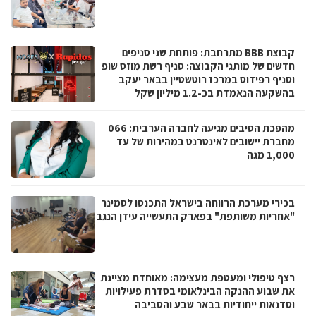
קבוצת BBB מתרחבת: פותחת שני סניפים
חדשים של מותגי הקבוצה: סניף רשת מוזס שופ
וסניף רפידוס במרכז רוטשטיין בבאר יעקב
בהשקעה הנאמדת בכ-1.2 מיליון שקל
מהפכת הסיבים מגיעה לחברה הערבית: 066
מחברת יישובים לאינטרנט במהירות של עד
1,000 מגה
בכירי מערכת הרווחה בישראל התכנסו לסמינר
"אחריות משותפת" בפארק התעשייה עידן הנגב
רצף טיפולי ומעטפת מעצימה: מאוחדת מציינת
את שבוע ההנקה הבינלאומי בסדרת פעילויות
וסדנאות ייחודיות בבאר שבע והסביבה