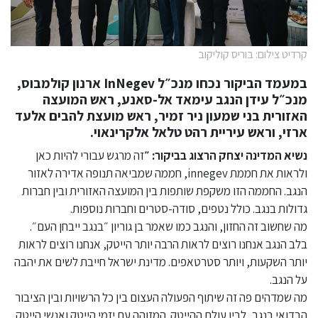
קרדיט צילום: בוריס קוליקוב
במעמד הביקור נכחו מנכ״ל InNegev
ארנון קולמבוס
,
מנכ״ל עידן הנגב
עימאד אל-סאנע
, ראש המועצה
האזורית בני שמעון
ניר זמיר,
ראש מועצת להבים
אלעד
ארזי,
וראש עיריית רהט
טלאל אלקרינאוי.
נשיא המדינה יצחק הרצוג בביקור: ״
זה מרגש עבורי להיות כאן
ולראות את חממת innegev, חממה שמביאה תנופה אדירה לאזור
הנגב. החממה הזו משקפת שותפות בין המועצה האזורית ובין חברות
גדולות בנגב. כולל נטפים, סודה-סטרים וחברות נוספות.
מה שחשוב זה החזון, והנגב כמו שאמר בן גוריון ״בנגב ייבחן העם״.
בלב הנגב אנחנו רוצים לראות הרבה יותר הייטק, אנחנו רוצים לראות
יותר השקעות, ויותר סטרטאפים. מדינת ישראל חייבת לשים את יהבה
על הנגב.
מה שמדהים פה זה שיתוף הפעולה העצום בין כל הרשויות ובין הציבור
הבדואי בנגב, לבין עולם ההייטק המזוהה עם יזמי הייטק ואנשי הייטק