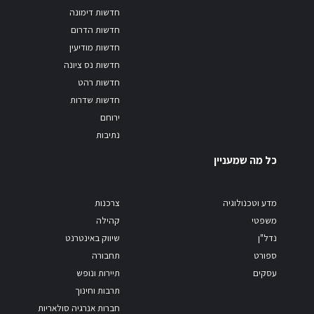
חדשות דימונה
חדשות הדרום
חדשות מודיעין
חדשות נס ציונה
חדשות רהט
חדשות שדרות
ירוחם
נתיבות
כל מה שמעניין
מדע וטכנולוגיה
צרכנות
משפטי
קהילה
נדל"ן
שיווק באינטרנט
ספורט
תחבורה
עסקים
תיירות ונופש
תרבות וחינוך
חברות אנרגיה סולאריות